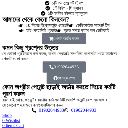
১টি ৩০ cm শর্ট স্ট্রাপ
১টি টাইপ - সি ক্যাবল
১টি ইংলিশ ইউজার ম্যানুয়াল
আমাদের থেকে কেনো কিনবেন?
10 দিনের রিপ্লেসমেন্ট ওয়ারেন্টি
ডেডিকেটেড সাপোর্ট টিম
হাই কোয়ালিটি প্রডাক্ট
দ্রুত সময়ে ক্যাশ অন ডেলিভারি
এখনই অর্ডার করুন
কমন কিছু প্রশ্নের উত্তর
যে কোনো প্রয়োজনে কল করুন, অথবা প্রোডাক্ট সম্পর্কিত আপডেট পেতে আমাদের
পেজটি ফলো করুন
01902044933
ফেসবুক পেজ
কোন অগ্রীম পেমেন্ট ছাড়াই অর্ডার করতে নিচের ফর্মটি
পূরণ করুন
বয়স যাই হোক, জয়েন্টের ব্যাথায় কর্ডলেস হিট থেরাপি জয়েন্ট র‍্যাপ ম্যাসাজার
যে কোনো প্রয়োজনে কল/হোয়াটসএপ করুন
01902044933
01902044933
Shop
0
Wishlist
0
items
Cart