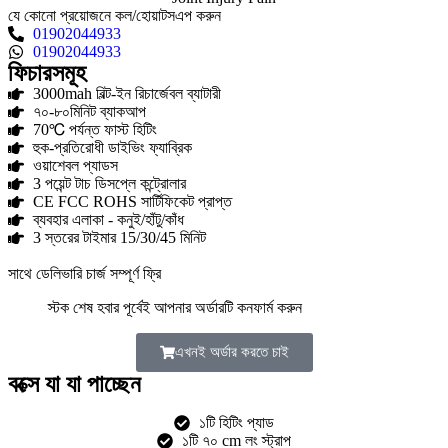
যে কোনো প্রয়োজনে কল/হোয়াটসএপ করুন
01902044933
01902044933
ফিচারসমূহ
3000mah বিল্ট-ইন রিচার্জেবল ব্যাটারী
৭০-৮০মিনিট ব্যাকআপ
70℃ পর্যন্ত ফাস্ট হিটিং
হুক-প্রতিরোধী ডাইভিং ফ্যাব্রিক
ওয়াশেবল প্যাডস
3 পয়েন্ট টাচ ডিসপ্লে কন্ট্রোলার
CE FCC ROHS সার্টিফিকেট প্রাপ্ত
ব্যবহার এলাকা - কনুই/হাঁটু/কাঁধ
3 স্তরের টাইমার 15/30/45 মিনিট
সাথে ডেলিভারি চার্জ সম্পূর্ণ ফ্রি
স্টক শেষ হবার পূর্বেই আপনার অর্ডারটি কনফার্ম করুন
এখনই অর্ডার করতে চাই
বক্সে যা যা পাচ্ছেন
১টি হিটিং প্যাড
১টি ৭০ cm লং স্ট্রাপ