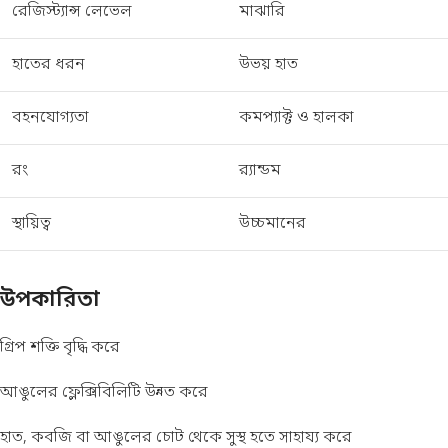
রেজিস্ট্যান্স লেভেল
মাঝারি
হাতের ধরন
উভয় হাত
বহনযোগ্যতা
কমপ্যাক্ট ও হালকা
রং
র‍্যান্ডম
স্থায়িত্ব
উচ্চমানের
উপকারিতা
গ্রিপ শক্তি বৃদ্ধি করে
আঙুলের ফ্লেক্সিবিলিটি উন্নত করে
হাত, কবজি বা আঙুলের চোট থেকে সুস্থ হতে সাহায্য করে