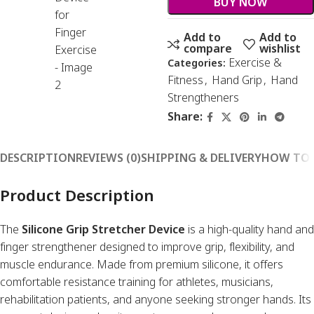
BUY NOW
Add to
Add to
compare
wishlist
Exercise &
Categories:
Fitness
,
Hand Grip
,
Hand
Strengtheners
Share:
DESCRIPTION
REVIEWS (0)
SHIPPING & DELIVERY
HOW TO 
Product Description
The
Silicone Grip Stretcher Device
is a high-quality hand and
finger strengthener designed to improve grip, flexibility, and
muscle endurance. Made from premium silicone, it offers
comfortable resistance training for athletes, musicians,
rehabilitation patients, and anyone seeking stronger hands. Its