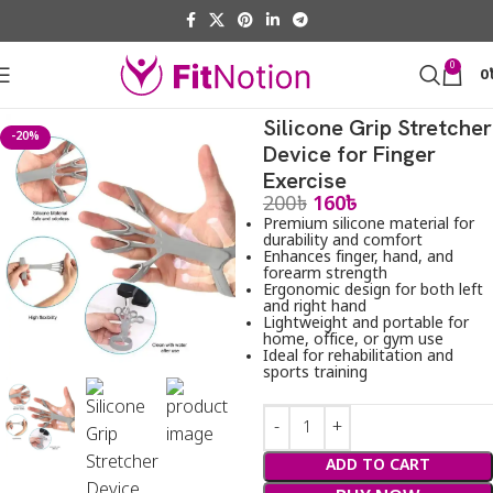
0
0
Home
Shop
Exercise & Fitness
Hand Grip
Silicone Grip Stretcher
-20%
Device for Finger
Exercise
200
৳
160
৳
Premium silicone material for
durability and comfort
Enhances finger, hand, and
forearm strength
Ergonomic design for both left
and right hand
Lightweight and portable for
home, office, or gym use
Ideal for rehabilitation and
sports training
ADD TO CART