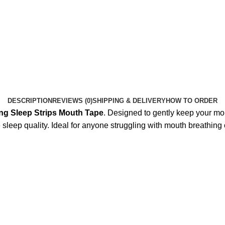
DESCRIPTION
REVIEWS (0)
SHIPPING & DELIVERY
HOW TO ORDER
ng Sleep Strips Mouth Tape
. Designed to gently keep your mo
leep quality. Ideal for anyone struggling with mouth breathing 