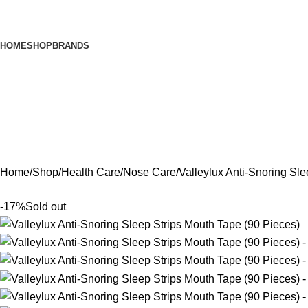
Browse Categories
HOME
SHOP
BRANDS
Home
Shop
Health Care
Nose Care
Valleylux Anti-Snoring Sl
-17%
Sold out