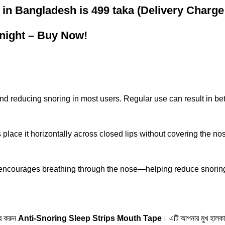
 in Bangladesh is 499 taka (Delivery Charge
 night – Buy Now!
and reducing snoring in most users. Regular use can result in be
lace it horizontally across closed lips without covering the nost
encourages breathing through the nose—helping reduce snoring,
ার করুন
Anti-Snoring Sleep Strips Mouth Tape
। এটি আপনার মুখ হালকাভাব