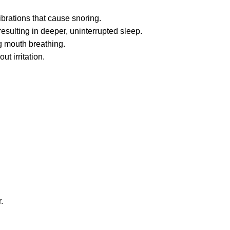
brations that cause snoring.
esulting in deeper, uninterrupted sleep.
g mouth breathing.
t irritation.
.