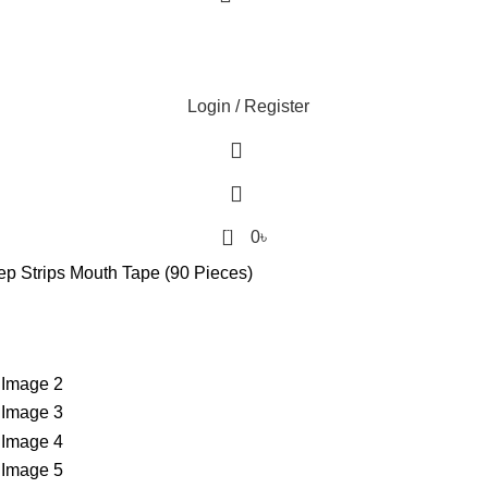
Login / Register
0
0
৳
eep Strips Mouth Tape (90 Pieces)