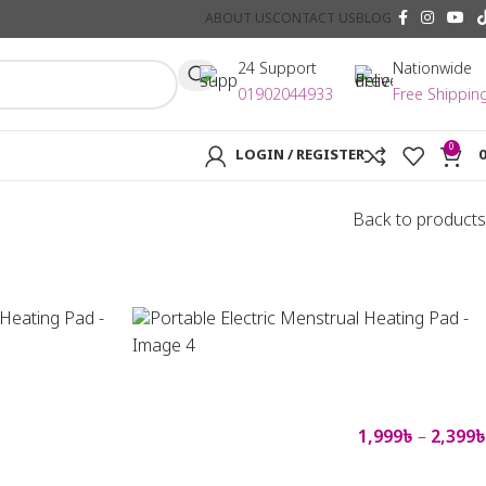
ABOUT US
CONTACT US
BLOG
24 Support
Nationwide
01902044933
Free Shippin
0
LOGIN / REGISTER
Back to products
1,999
৳
–
2,399
৳