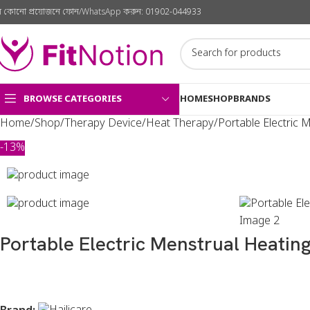
ে কোনো প্রয়োজনে ফোন/WhatsApp করুন:
01902-044933
BROWSE CATEGORIES
HOME
SHOP
BRANDS
Home
Shop
Therapy Device
Heat Therapy
Portable Electric 
-13%
Portable Electric Menstrual Heatin