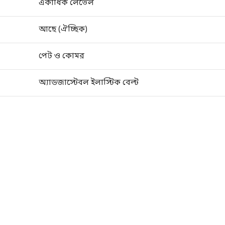
একাধিক লেভেল
আছে (ঐচ্ছিক)
পেট ও কোমর
অ্যাডজাস্টেবল ইলাস্টিক বেল্ট