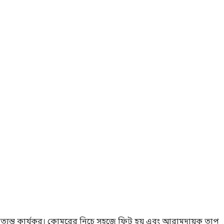
ে অত্যন্ত কার্যকর। কোমরের নিচে সহজে ফিট হয় এবং আরামদায়ক তাপ