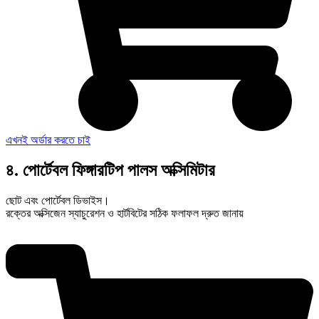
এখনই অর্ডার করতে চাই
৪. পোর্টেবল ফিঙ্গারটিপ পালস অক্সিমিটার
ছোট এবং পোর্টেবল ডিভাইস।
রক্তের অক্সিজেন স্যাচুরেশন ও হার্টবিটের সঠিক ফলাফল দ্রুত জানায়