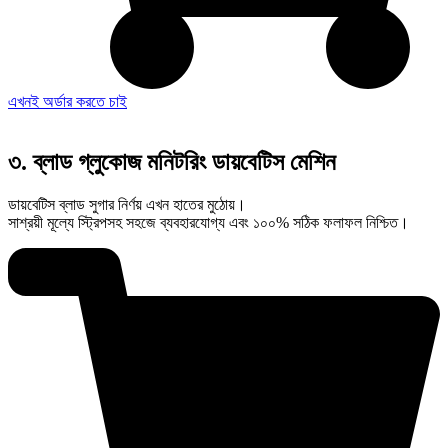
এখনই অর্ডার করতে চাই
৩. ব্লাড গ্লুকোজ মনিটরিং ডায়বেটিস মেশিন
ডায়বেটিস ব্লাড সুগার নির্ণয় এখন হাতের মুঠোয়।
সাশ্রয়ী মূল্যে স্ট্রিপসহ সহজে ব্যবহারযোগ্য এবং ১০০% সঠিক ফলাফল নিশ্চিত।