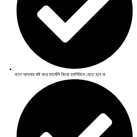
ফলে আপনার কষ্ট করে ফার্মেসি কিংবা হসপিটালে যেতে হবে না