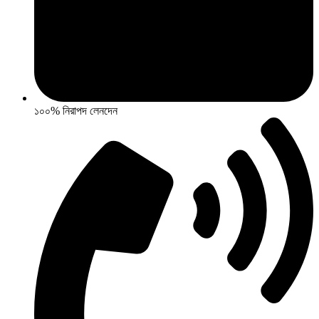
১০০% নিরাপদ লেনদেন