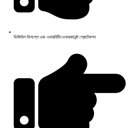
ডিজিটাল ডিসপ্লে এবং ওভারহিটিং/ওভারকারেন্ট প্রোটেকশন