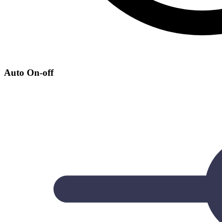
Auto On-off​