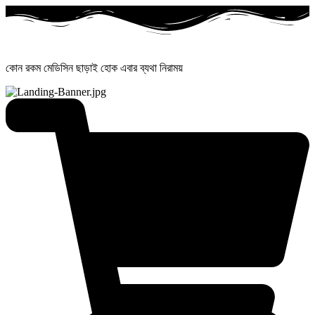
কোন রকম মেডিসিন ছাড়াই হোক এবার ব্যথা নিরাময়