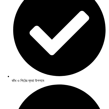
কাঁধ ও পিঠের ব্যথা উপশমে