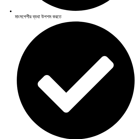
মাংসপেশীর ব্যথা উপশম করতে