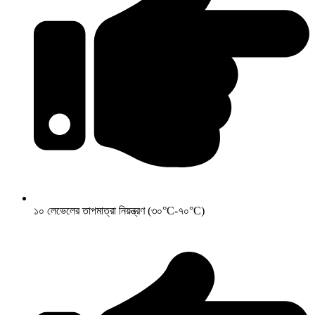
১০ লেভেলের তাপমাত্রা নিয়ন্ত্রণ (৩০°C-৭০°C)