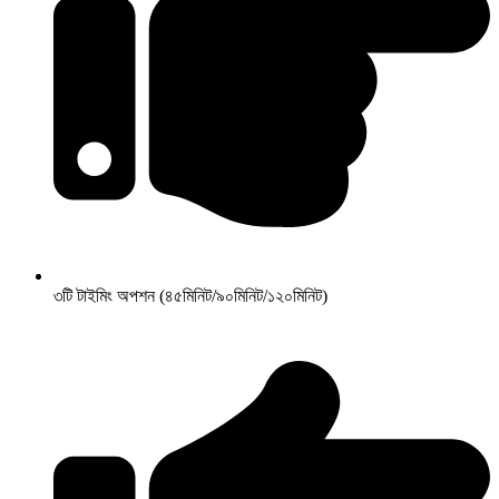
৩টি টাইমিং অপশন (৪৫মিনিট/৯০মিনিট/১২০মিনিট)