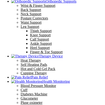
Orthopedic Supports
Wrist & Finger Support
Back Support
Neck Support
Posture Correctors
Waist Support
Leg Support
Thigh Support
Knee Support
Calf Support
Ankle Support
Heel Support
Finger & Toe Support
Therapy Device
Heat Therapy
Self Heating Pads
Hot and Cold Gel Pack
Cupping Therapy
Pain Relief
Health Monitoring
Blood Pressure Monitor
Cuff
Diabetes Machine
Glucometer
Pluse oximeter