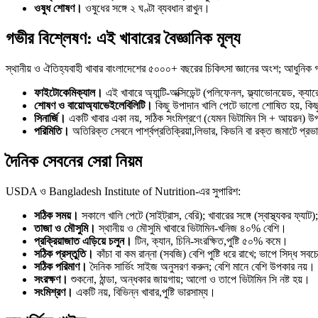
ওষুধ শোষণ।
ওষুধের সঙ্গে ২ ঘণ্টা ব্যবধান রাখুন।
গভীর বিশ্লেষণ: এই খাবারের বৈজ্ঞানিক মূল্য
স্থানীয় ও ঐতিহ্যবাহী খাবার বাংলাদেশের ৫০০০+ বছরের চিকিৎসা জ্ঞানের অংশ; আধুনিক 
ফাইটোকেমিক্যাল।
এই খাবারে অ্যান্টি-অক্সিডেন্ট (পলিফেনল, ফ্ল্যাভোনয়েড, ক্
শোষণ ও বায়োঅ্যাভেইলেবিলিটি।
কিছু উপাদান খালি পেটে ভালো শোষিত হয়, কিছু 
সিনার্জি।
একটি খাবার একা নয়, সঠিক সংমিশ্রণে (যেমন ভিটামিন সি + আয়রন) উ
পরিমিতি।
অতিরিক্ত সেবনে পার্শ্বপ্রতিক্রিয়া,লিভার, কিডনি বা রক্ত জমাটে প্র
দৈনিক সেবনের সেরা নিয়ম
USDA ও Bangladesh Institute of Nutrition-এর সুপারিশ:
সঠিক সময়।
সকালে খালি পেটে (সাইট্রাস, বেরি); খাবারের সঙ্গে (স্বাস্থ্যকর ফ্যা
তাজা ও মৌসুমি।
স্থানীয় ও মৌসুমি খাবারে ভিটামিন-খনিজ ৪০% বেশি।
প্রক্রিয়াজাত এড়িয়ে চলুন।
টিন, ক্যান, চিনি-সংরক্ষিত,পুষ্টি ৫০% কমে।
সঠিক প্রস্তুতি।
কাঁচা বা কম রান্না (সবজি) বেশি পুষ্টি ধরে রাখে; ভাপে সিদ্ধ সব
সঠিক পরিমাণ।
দৈনিক সার্ভিং সাইজ অনুসরণ করুন; বেশি মানে বেশি উপকার নয়।
সংরক্ষণ।
শুকনো, ঠান্ডা, অন্ধকার জায়গায়; আলো ও তাপে ভিটামিন সি নষ্ট হয়।
সংমিশ্রণ।
একটি নয়, বিভিন্ন খাবার,পুষ্টি ভারসাম্য।