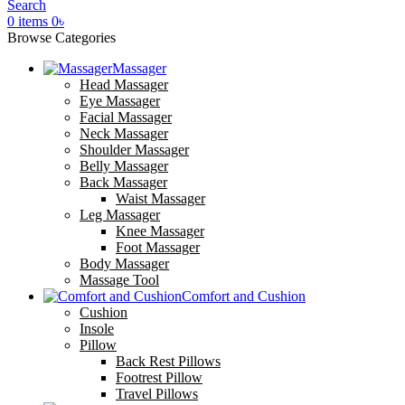
Search
0
items
0
৳
Browse Categories
Massager
Head Massager
Eye Massager
Facial Massager
Neck Massager
Shoulder Massager
Belly Massager
Back Massager
Waist Massager
Leg Massager
Knee Massager
Foot Massager
Body Massager
Massage Tool
Comfort and Cushion
Cushion
Insole
Pillow
Back Rest Pillows
Footrest Pillow
Travel Pillows