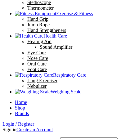
Stethoscope
Thermometer
Exercise & Fitness
Hand Grip
Jump Rope
Hand Strengtheners
Health Care
Hearing Aid
Sound Amplifier
Eye Care
Nose Care
Oral Care
Foot Care
Respiratory Care
Lung Exerciser
Nebulizer
Weighing Scale
Home
Shop
Brands
Login / Register
Sign in
Create an Account