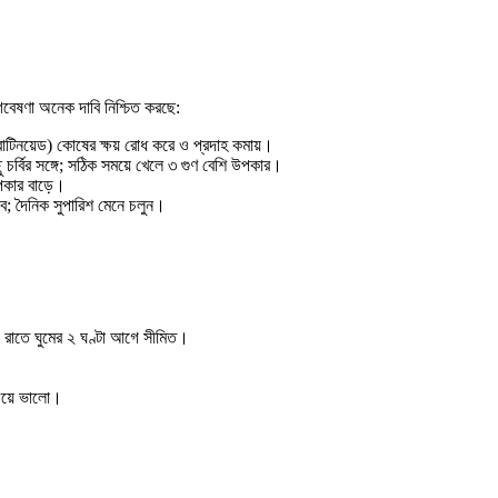
গবেষণা অনেক দাবি নিশ্চিত করছে:
যারোটিনয়েড) কোষের ক্ষয় রোধ করে ও প্রদাহ কমায়।
চর্বির সঙ্গে; সঠিক সময়ে খেলে ৩ গুণ বেশি উপকার।
পকার বাড়ে।
ভাব; দৈনিক সুপারিশ মেনে চলুন।
ট); রাতে ঘুমের ২ ঘণ্টা আগে সীমিত।
চেয়ে ভালো।