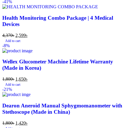
-41%
Health Monitoring Combo Package | 4 Medical
Devices
4,370
৳
2,599
৳
Add to cart
-8%
Wellex Glucometer Machine Lifetime Warranty
(Made in Korea)
1,800
৳
1,650
৳
Add to cart
-21%
Dearon Aneroid Manual Sphygmomanometer with
Stethoscope (Made in China)
1,800
৳
1,420
৳