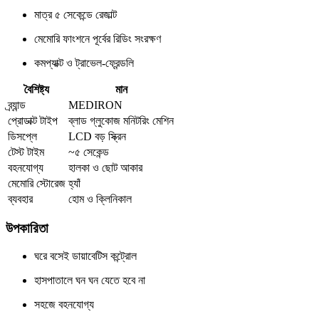
মাত্র ৫ সেকেন্ডে রেজাল্ট
মেমোরি ফাংশনে পূর্বের রিডিং সংরক্ষণ
কমপ্যাক্ট ও ট্রাভেল-ফ্রেন্ডলি
বৈশিষ্ট্য
মান
ব্র্যান্ড
MEDIRON
প্রোডাক্ট টাইপ
ব্লাড গ্লুকোজ মনিটরিং মেশিন
ডিসপ্লে
LCD বড় স্ক্রিন
টেস্ট টাইম
~৫ সেকেন্ড
বহনযোগ্য
হালকা ও ছোট আকার
মেমোরি স্টোরেজ
হ্যাঁ
ব্যবহার
হোম ও ক্লিনিকাল
উপকারিতা
ঘরে বসেই ডায়াবেটিস কন্ট্রোল
হাসপাতালে ঘন ঘন যেতে হবে না
সহজে বহনযোগ্য