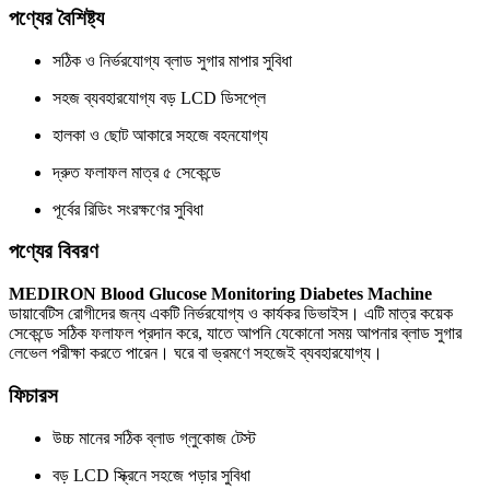
পণ্যের বৈশিষ্ট্য
সঠিক ও নির্ভরযোগ্য ব্লাড সুগার মাপার সুবিধা
সহজ ব্যবহারযোগ্য বড় LCD ডিসপ্লে
হালকা ও ছোট আকারে সহজে বহনযোগ্য
দ্রুত ফলাফল মাত্র ৫ সেকেন্ডে
পূর্বের রিডিং সংরক্ষণের সুবিধা
পণ্যের বিবরণ
MEDIRON Blood Glucose Monitoring Diabetes Machine
ডায়াবেটিস রোগীদের জন্য একটি নির্ভরযোগ্য ও কার্যকর ডিভাইস। এটি মাত্র কয়েক
সেকেন্ডে সঠিক ফলাফল প্রদান করে, যাতে আপনি যেকোনো সময় আপনার ব্লাড সুগার
লেভেল পরীক্ষা করতে পারেন। ঘরে বা ভ্রমণে সহজেই ব্যবহারযোগ্য।
ফিচারস
উচ্চ মানের সঠিক ব্লাড গ্লুকোজ টেস্ট
বড় LCD স্ক্রিনে সহজে পড়ার সুবিধা