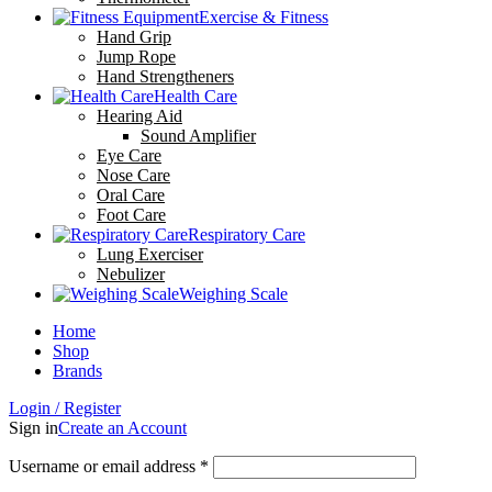
Exercise & Fitness
Hand Grip
Jump Rope
Hand Strengtheners
Health Care
Hearing Aid
Sound Amplifier
Eye Care
Nose Care
Oral Care
Foot Care
Respiratory Care
Lung Exerciser
Nebulizer
Weighing Scale
Home
Shop
Brands
Login / Register
Sign in
Create an Account
Username or email address
*