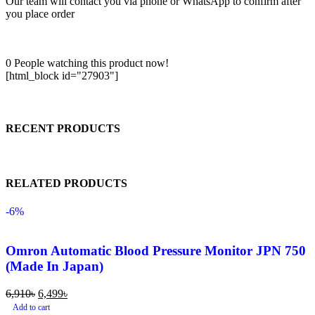
Our team will contact you via phone or WhatsApp to confirm after
you place order
0
People watching this product now!
[html_block id="27903"]
RECENT PRODUCTS
RELATED PRODUCTS
-6%
Omron Automatic Blood Pressure Monitor JPN 750
(Made In Japan)
6,910
৳
6,499
৳
Add to cart