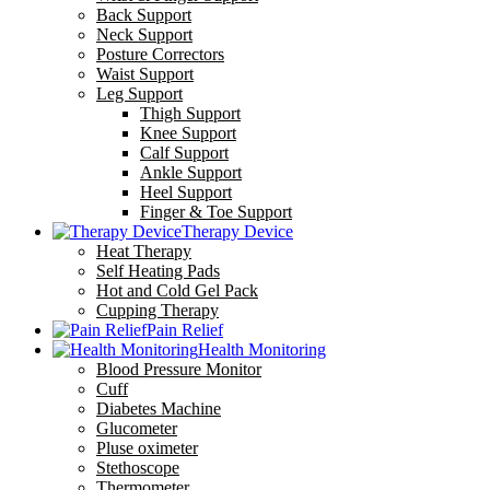
Back Support
Neck Support
Posture Correctors
Waist Support
Leg Support
Thigh Support
Knee Support
Calf Support
Ankle Support
Heel Support
Finger & Toe Support
Therapy Device
Heat Therapy
Self Heating Pads
Hot and Cold Gel Pack
Cupping Therapy
Pain Relief
Health Monitoring
Blood Pressure Monitor
Cuff
Diabetes Machine
Glucometer
Pluse oximeter
Stethoscope
Thermometer