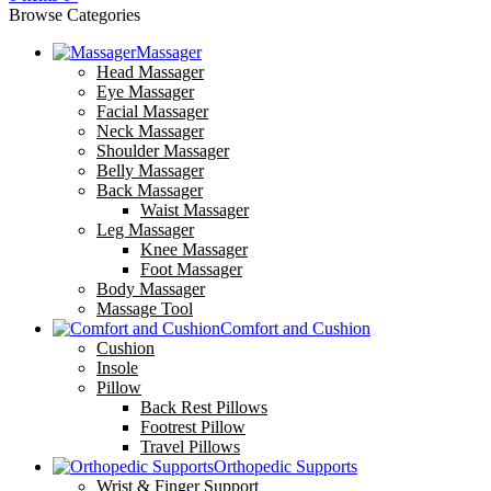
Browse Categories
Massager
Head Massager
Eye Massager
Facial Massager
Neck Massager
Shoulder Massager
Belly Massager
Back Massager
Waist Massager
Leg Massager
Knee Massager
Foot Massager
Body Massager
Massage Tool
Comfort and Cushion
Cushion
Insole
Pillow
Back Rest Pillows
Footrest Pillow
Travel Pillows
Orthopedic Supports
Wrist & Finger Support