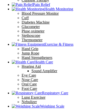
Cupping Therapy
Pain Relief
Health Monitoring
Blood Pressure Monitor
Cuff
Diabetes Machine
Glucometer
Pluse oximeter
Stethoscope
Thermometer
Exercise & Fitness
Hand Grip
Jump Rope
Hand Strengtheners
Health Care
Hearing Aid
Sound Amplifier
Eye Care
Nose Care
Oral Care
Foot Care
Respiratory Care
Lung Exerciser
Nebulizer
Weighing Scale