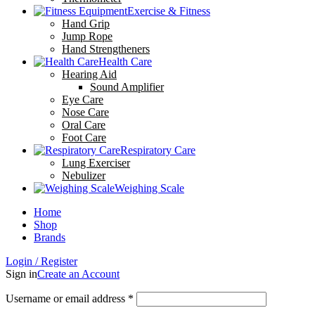
Exercise & Fitness
Hand Grip
Jump Rope
Hand Strengtheners
Health Care
Hearing Aid
Sound Amplifier
Eye Care
Nose Care
Oral Care
Foot Care
Respiratory Care
Lung Exerciser
Nebulizer
Weighing Scale
Home
Shop
Brands
Login / Register
Sign in
Create an Account
Username or email address
*