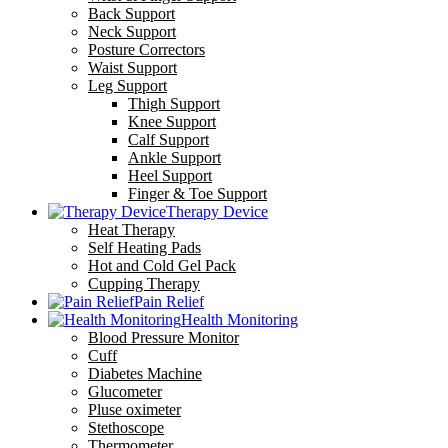
Back Support
Neck Support
Posture Correctors
Waist Support
Leg Support
Thigh Support
Knee Support
Calf Support
Ankle Support
Heel Support
Finger & Toe Support
Therapy Device
Heat Therapy
Self Heating Pads
Hot and Cold Gel Pack
Cupping Therapy
Pain Relief
Health Monitoring
Blood Pressure Monitor
Cuff
Diabetes Machine
Glucometer
Pluse oximeter
Stethoscope
Thermometer