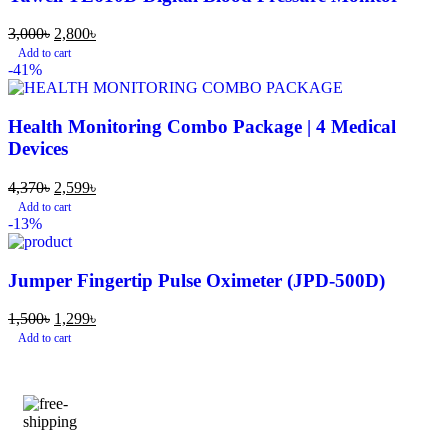
3,000
৳
2,800
৳
Add to cart
-41%
Health Monitoring Combo Package | 4 Medical
Devices
4,370
৳
2,599
৳
Add to cart
-13%
Jumper Fingertip Pulse Oximeter (JPD-500D)
1,500
৳
1,299
৳
Add to cart