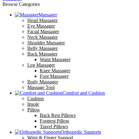
Browse Categories
Massager
Head Massager
Eye Massager
Facial Massager
Neck Massager
Shoulder Massager
Belly Massager
Back Massager
Waist Massager
Leg Massager
Knee Massager
Foot Massager
Body Massager
Massage Tool
Comfort and Cushion
Cushion
Insole
Pillow
Back Rest Pillows
Footrest Pillow
Travel Pillows
Orthopedic Supports
Wrist & Finger Support