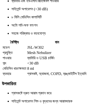
ব্যাটারি এবং ইউএসবি রিচার্জেবল পাওয়ার
সাইলেন্ট অপারেশন (<30 dB)
৮ মিলি মেডিসিন কাপাসিটি
অটো শাট-অফ ফাংশন
সহজে পরিষ্কার ও বহনযোগ্য
বৈশিষ্ট্য
মান
মডেল
JSL-W302
প্রযুক্তি
Mesh Nebulizer
পাওয়ার
ব্যাটারি ও USB চার্জিং
শব্দ
<30 dB
মেডিসিন ধারণক্ষমতা
8 ml
ব্যবহার
শ্বাসকষ্ট, অ্যাজমা, COPD, ব্রঙ্কাইটিস ইত্যাদি
উপকারিতা
শ্বাসকষ্টে দ্রুত আরাম প্রদান করে
সাইলেন্ট অপারেশন শিশু ও বৃদ্ধদের জন্য আরামদায়ক