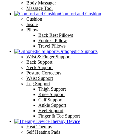
Body Massager
Massage Tool
Comfort and Cushion
Cushion
Insole
Pillow
Back Rest Pillows
Footrest Pillow
Travel Pillows
Orthopedic Supports
Wrist & Finger Support
Back Support
Neck Support
Posture Correctors
Waist Support
Leg Support
Thigh Support
Knee Support
Calf Support
Ankle Support
Heel Support
Finger & Toe Support
Therapy Device
Heat Therapy
Self Heating Pads