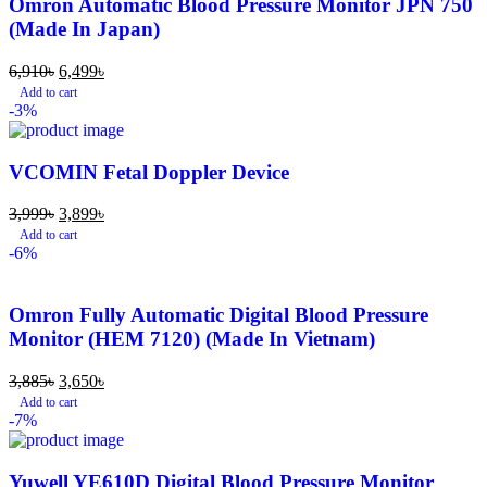
Omron Automatic Blood Pressure Monitor JPN 750
(Made In Japan)
6,910
৳
6,499
৳
Add to cart
-3%
VCOMIN Fetal Doppler Device
3,999
৳
3,899
৳
Add to cart
-6%
Omron Fully Automatic Digital Blood Pressure
Monitor (HEM 7120) (Made In Vietnam)
3,885
৳
3,650
৳
Add to cart
-7%
Yuwell YE610D Digital Blood Pressure Monitor