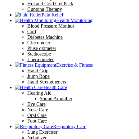
Hot and Cold Gel Pack
Cupping Therapy
Pain Relief
Health Monitoring
Blood Pressure Monitor
Cuff
Diabetes Machine
Glucometer
Pluse oximeter
Stethoscope
Thermometer
Exercise & Fitness
Hand Grip
Jump Rope
Hand Strengtheners
Health Care
Hearing Aid
Sound Amplifier
Eye Care
Nose Care
Oral Care
Foot Care
Respiratory Care
Lung Exerciser
Nebulizer