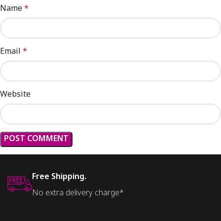
Name
*
Email
*
Website
Free Shipping.
No extra delivery charge*