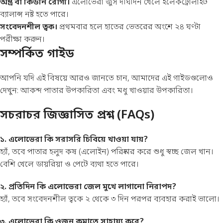
অন্ত্র বা কিডনি রোগী।
এলোভেরা জুস দীর্ঘদিন খেলে ইলেকট্রোলাইট
ব্যালান্স নষ্ট হতে পারে।
সংবেদনশীল ত্বক।
প্রথমবার হলে হাতের ভেতরের অংশে ২৪ ঘণ্টা
পরীক্ষা করুন।
সম্পর্কিত গাইড
আপনি যদি এই বিষয়ে আরও জানতে চান, আমাদের এই গাইডগুলোও
দেখুন:
আকন্দ পাতার উপকারিতা
এবং
মধু খাওয়ার উপকারিতা
।
সচরাচর জিজ্ঞাসিত প্রশ্ন (FAQs)
১. এলোভেরা কি সরাসরি চিবিয়ে খাওয়া যায়?
হ্যাঁ, তবে পাতার হলুদ কষ (এলোইন) পরিষ্কার করে শুধু স্বচ্ছ জেল খান।
বেশি খেলে ডায়রিয়া ও পেটে ব্যথা হতে পারে।
২. প্রতিদিন কি এলোভেরা জেল মুখে লাগানো নিরাপদ?
হ্যাঁ, তবে সংবেদনশীল ত্বকে ২ থেকে ৩ দিন পরপর ব্যবহার করাই ভালো।
৩. এলোভেরা কি ওজন কমাতে সাহায্য করে?