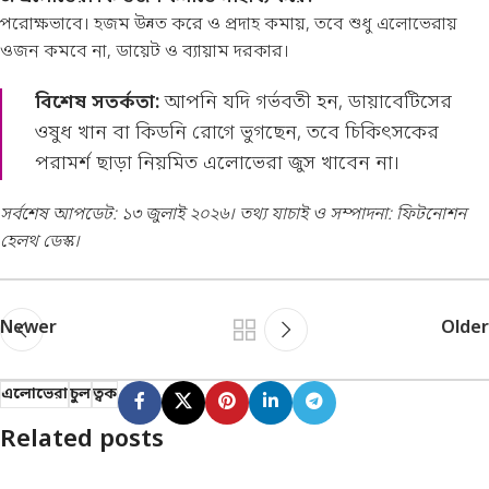
পরোক্ষভাবে। হজম উন্নত করে ও প্রদাহ কমায়, তবে শুধু এলোভেরায়
ওজন কমবে না, ডায়েট ও ব্যায়াম দরকার।
বিশেষ সতর্কতা:
আপনি যদি গর্ভবতী হন, ডায়াবেটিসের
ওষুধ খান বা কিডনি রোগে ভুগছেন, তবে চিকিৎসকের
পরামর্শ ছাড়া নিয়মিত এলোভেরা জুস খাবেন না।
সর্বশেষ আপডেট: ১৩ জুলাই ২০২৬। তথ্য যাচাই ও সম্পাদনা: ফিটনোশন
হেলথ ডেস্ক।
Newer
Older
এলোভেরা
চুল
ত্বক
Related posts