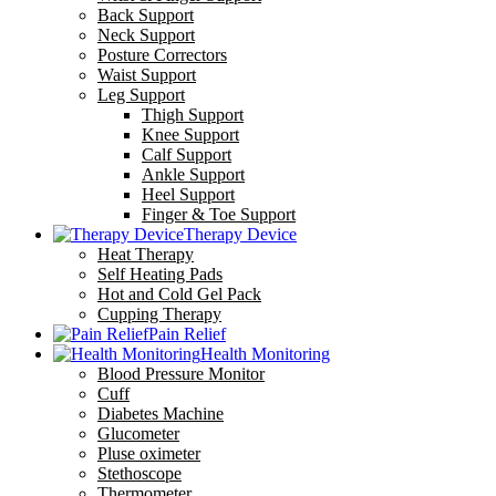
Back Support
Neck Support
Posture Correctors
Waist Support
Leg Support
Thigh Support
Knee Support
Calf Support
Ankle Support
Heel Support
Finger & Toe Support
Therapy Device
Heat Therapy
Self Heating Pads
Hot and Cold Gel Pack
Cupping Therapy
Pain Relief
Health Monitoring
Blood Pressure Monitor
Cuff
Diabetes Machine
Glucometer
Pluse oximeter
Stethoscope
Thermometer