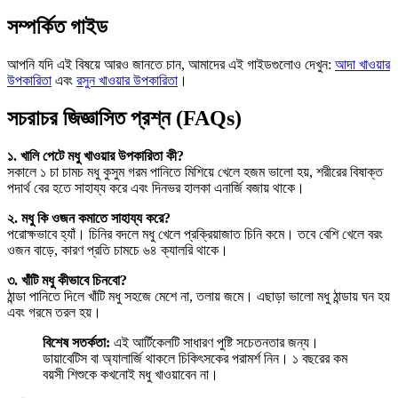
সম্পর্কিত গাইড
আপনি যদি এই বিষয়ে আরও জানতে চান, আমাদের এই গাইডগুলোও দেখুন:
আদা খাওয়ার
উপকারিতা
এবং
রসুন খাওয়ার উপকারিতা
।
সচরাচর জিজ্ঞাসিত প্রশ্ন (FAQs)
১. খালি পেটে মধু খাওয়ার উপকারিতা কী?
সকালে ১ চা চামচ মধু কুসুম গরম পানিতে মিশিয়ে খেলে হজম ভালো হয়, শরীরের বিষাক্ত
পদার্থ বের হতে সাহায্য করে এবং দিনভর হালকা এনার্জি বজায় থাকে।
২. মধু কি ওজন কমাতে সাহায্য করে?
পরোক্ষভাবে হ্যাঁ। চিনির বদলে মধু খেলে প্রক্রিয়াজাত চিনি কমে। তবে বেশি খেলে বরং
ওজন বাড়ে, কারণ প্রতি চামচে ৬৪ ক্যালরি থাকে।
৩. খাঁটি মধু কীভাবে চিনবো?
ঠান্ডা পানিতে দিলে খাঁটি মধু সহজে মেশে না, তলায় জমে। এছাড়া ভালো মধু ঠান্ডায় ঘন হয়
এবং গরমে তরল হয়।
বিশেষ সতর্কতা:
এই আর্টিকেলটি সাধারণ পুষ্টি সচেতনতার জন্য।
ডায়াবেটিস বা অ্যালার্জি থাকলে চিকিৎসকের পরামর্শ নিন। ১ বছরের কম
বয়সী শিশুকে কখনোই মধু খাওয়াবেন না।