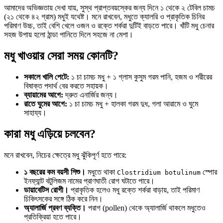
আমাদের অভিজ্ঞতায় দেখা যায়, সুস্থ প্রাপ্তবয়স্কের জন্য দিনে ১ থেকে ২ টেবিল চামচ
(২১ থেকে ৪২ গ্রাম) মধুই যথেষ্ট। মনে রাখবেন, মধুতে ক্যালরি ও প্রাকৃতিক চিনির
পরিমাণ উচ্চ, তাই বেশি খেলে ওজন ও রক্তে শর্করা দুটিই বাড়তে পারে। খাঁটি মধু চেনার
সহজ উপায় হলো ঠান্ডা পানিতে দিলে সহজে না মেশা।
মধু খাওয়ার সেরা সময় কোনটি?
সকালে খালি পেটে:
১ চা চামচ মধু + ১ গ্লাস কুসুম গরম পানি, হজম ও শরীরের
বিষাক্ত পদার্থ বের করতে সহায়ক।
ব্যায়ামের আগে:
দ্রুত এনার্জির জন্য।
রাতে ঘুমের আগে:
১ চা চামচ মধু + হালকা গরম দুধ, গলা আরামে ও ঘুমে
সাহায্য।
কারা মধু এড়িয়ে চলবেন?
মনে রাখবেন, নিচের ক্ষেত্রে মধু ঝুঁকিপূর্ণ হতে পারে:
১ বছরের কম বয়সী শিশু।
মধুতে থাকা
স্পোর
Clostridium botulinum
ইনফ্যান্ট বটুলিজম নামের প্রাণঘাতী রোগ ঘটাতে পারে।
ডায়াবেটিস রোগী।
প্রাকৃতিক হলেও মধু রক্তে শর্করা বাড়ায়, তাই পরিমাণ
চিকিৎসকের সঙ্গে ঠিক করে নিন।
অ্যালার্জি প্রবণ ব্যক্তি।
পরাগ (pollen) থেকে অ্যালার্জি থাকলে মধুতেও
প্রতিক্রিয়া হতে পারে।