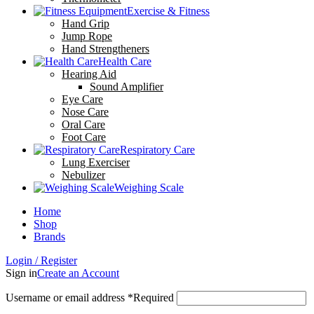
Exercise & Fitness
Hand Grip
Jump Rope
Hand Strengtheners
Health Care
Hearing Aid
Sound Amplifier
Eye Care
Nose Care
Oral Care
Foot Care
Respiratory Care
Lung Exerciser
Nebulizer
Weighing Scale
Home
Shop
Brands
Login / Register
Sign in
Create an Account
Username or email address
*
Required