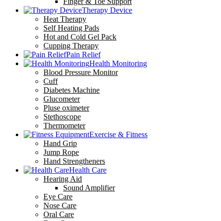
Finger & Toe Support
Therapy Device
Heat Therapy
Self Heating Pads
Hot and Cold Gel Pack
Cupping Therapy
Pain Relief
Health Monitoring
Blood Pressure Monitor
Cuff
Diabetes Machine
Glucometer
Pluse oximeter
Stethoscope
Thermometer
Exercise & Fitness
Hand Grip
Jump Rope
Hand Strengtheners
Health Care
Hearing Aid
Sound Amplifier
Eye Care
Nose Care
Oral Care