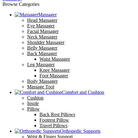
Browse Categories
Massager
Head Massager
Eye Massager
Facial Massager
Neck Massager
Shoulder Massager
Belly Massager
Back Massager
Waist Massager
Leg Massager
Knee Massager
Foot Massager
Body Massager
Massage Tool
Comfort and Cushion
Cushion
Insole
Pillow
Back Rest Pillows
Footrest Pillow
Travel Pillows
Orthopedic Supports
Wrist & Finger Support