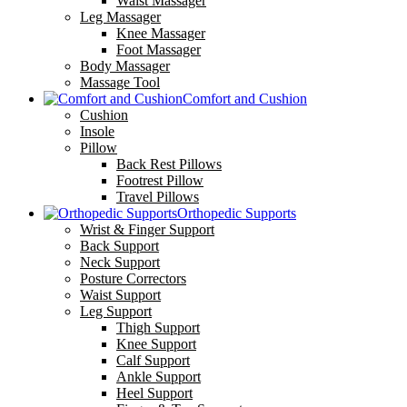
Waist Massager
Leg Massager
Knee Massager
Foot Massager
Body Massager
Massage Tool
Comfort and Cushion
Cushion
Insole
Pillow
Back Rest Pillows
Footrest Pillow
Travel Pillows
Orthopedic Supports
Wrist & Finger Support
Back Support
Neck Support
Posture Correctors
Waist Support
Leg Support
Thigh Support
Knee Support
Calf Support
Ankle Support
Heel Support