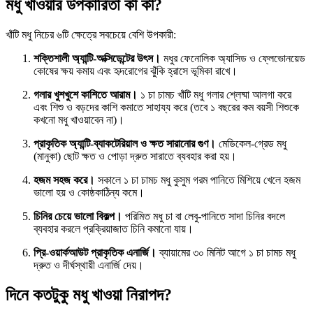
মধু খাওয়ার উপকারিতা কী কী?
খাঁটি মধু নিচের ৬টি ক্ষেত্রে সবচেয়ে বেশি উপকারী:
শক্তিশালী অ্যান্টি-অক্সিডেন্টের উৎস।
মধুর ফেনোলিক অ্যাসিড ও ফ্লেভোনয়েড
কোষের ক্ষয় কমায় এবং হৃদরোগের ঝুঁকি হ্রাসে ভূমিকা রাখে।
গলার খুশখুশে কাশিতে আরাম।
১ চা চামচ খাঁটি মধু গলার শ্লেষ্মা আলগা করে
এবং শিশু ও বড়দের কাশি কমাতে সাহায্য করে (তবে ১ বছরের কম বয়সী শিশুকে
কখনো মধু খাওয়াবেন না)।
প্রাকৃতিক অ্যান্টি-ব্যাকটেরিয়াল ও ক্ষত সারানোর গুণ।
মেডিকেল-গ্রেড মধু
(মানুকা) ছোট ক্ষত ও পোড়া দ্রুত সারাতে ব্যবহার করা হয়।
হজম সহজ করে।
সকালে ১ চা চামচ মধু কুসুম গরম পানিতে মিশিয়ে খেলে হজম
ভালো হয় ও কোষ্ঠকাঠিন্য কমে।
চিনির চেয়ে ভালো বিকল্প।
পরিমিত মধু চা বা লেবু-পানিতে সাদা চিনির বদলে
ব্যবহার করলে প্রক্রিয়াজাত চিনি কমানো যায়।
প্রি-ওয়ার্কআউট প্রাকৃতিক এনার্জি।
ব্যায়ামের ৩০ মিনিট আগে ১ চা চামচ মধু
দ্রুত ও দীর্ঘস্থায়ী এনার্জি দেয়।
দিনে কতটুকু মধু খাওয়া নিরাপদ?