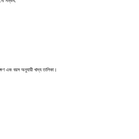
ানো সম্ভব:
্ষণ
এবং
বয়স অনুযায়ী খাদ্য তালিকা
।