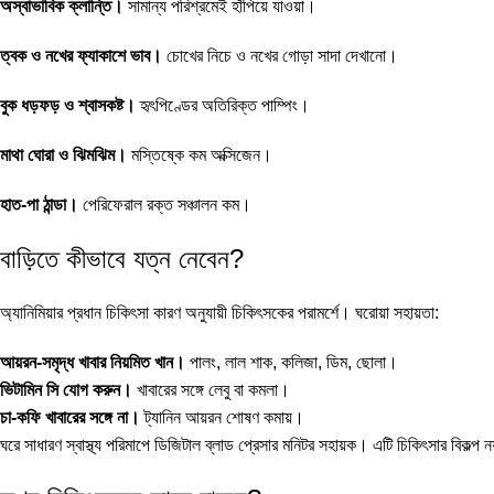
অস্বাভাবিক ক্লান্তি।
সামান্য পরিশ্রমেই হাঁপিয়ে যাওয়া।
ত্বক ও নখের ফ্যাকাশে ভাব।
চোখের নিচে ও নখের গোড়া সাদা দেখানো।
বুক ধড়ফড় ও শ্বাসকষ্ট।
হৃৎপিণ্ডের অতিরিক্ত পাম্পিং।
মাথা ঘোরা ও ঝিমঝিম।
মস্তিষ্কে কম অক্সিজেন।
হাত-পা ঠান্ডা।
পেরিফেরাল রক্ত সঞ্চালন কম।
বাড়িতে কীভাবে যত্ন নেবেন?
অ্যানিমিয়ার প্রধান চিকিৎসা কারণ অনুযায়ী চিকিৎসকের পরামর্শে। ঘরোয়া সহায়তা:
আয়রন-সমৃদ্ধ খাবার নিয়মিত খান।
পালং, লাল শাক, কলিজা, ডিম, ছোলা।
ভিটামিন সি যোগ করুন।
খাবারের সঙ্গে লেবু বা কমলা।
চা-কফি খাবারের সঙ্গে না।
ট্যানিন আয়রন শোষণ কমায়।
ঘরে সাধারণ স্বাস্থ্য পরিমাপে
ডিজিটাল ব্লাড প্রেসার মনিটর
সহায়ক। এটি চিকিৎসার বিকল্প নয়