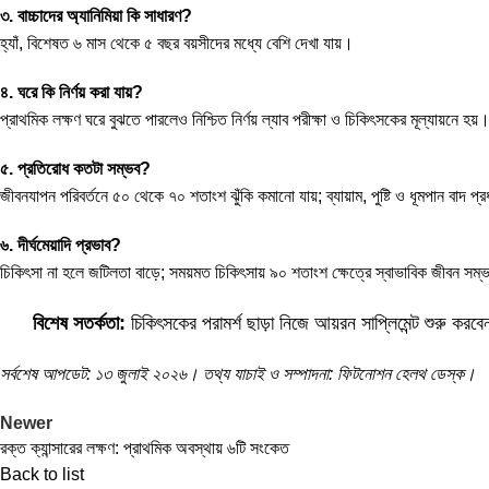
৩. বাচ্চাদের অ্যানিমিয়া কি সাধারণ?
হ্যাঁ, বিশেষত ৬ মাস থেকে ৫ বছর বয়সীদের মধ্যে বেশি দেখা যায়।
৪. ঘরে কি নির্ণয় করা যায়?
প্রাথমিক লক্ষণ ঘরে বুঝতে পারলেও নিশ্চিত নির্ণয় ল্যাব পরীক্ষা ও চিকিৎসকের মূল্যায়নে হয়
৫. প্রতিরোধ কতটা সম্ভব?
জীবনযাপন পরিবর্তনে ৫০ থেকে ৭০ শতাংশ ঝুঁকি কমানো যায়; ব্যায়াম, পুষ্টি ও ধূমপান বাদ প্
৬. দীর্ঘমেয়াদি প্রভাব?
চিকিৎসা না হলে জটিলতা বাড়ে; সময়মত চিকিৎসায় ৯০ শতাংশ ক্ষেত্রে স্বাভাবিক জীবন সম
বিশেষ সতর্কতা:
চিকিৎসকের পরামর্শ ছাড়া নিজে আয়রন সাপ্লিমেন্ট শুরু কর
সর্বশেষ আপডেট: ১৩ জুলাই ২০২৬। তথ্য যাচাই ও সম্পাদনা: ফিটনোশন হেলথ ডেস্ক।
Newer
রক্ত ক্যান্সারের লক্ষণ: প্রাথমিক অবস্থায় ৬টি সংকেত
Back to list