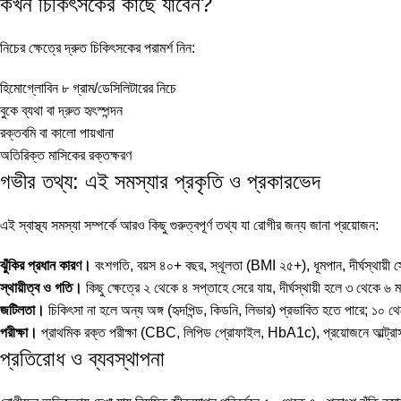
কখন চিকিৎসকের কাছে যাবেন?
নিচের ক্ষেত্রে দ্রুত চিকিৎসকের পরামর্শ নিন:
হিমোগ্লোবিন ৮ গ্রাম/ডেসিলিটারের নিচে
বুকে ব্যথা বা দ্রুত হৃৎস্পন্দন
রক্তবমি বা কালো পায়খানা
অতিরিক্ত মাসিকের রক্তক্ষরণ
গভীর তথ্য: এই সমস্যার প্রকৃতি ও প্রকারভেদ
এই স্বাস্থ্য সমস্যা সম্পর্কে আরও কিছু গুরুত্বপূর্ণ তথ্য যা রোগীর জন্য জানা প্রয়োজন:
ঝুঁকির প্রধান কারণ।
বংশগতি, বয়স ৪০+ বছর, স্থূলতা (BMI ২৫+), ধূমপান, দীর্ঘস্থায়ী স্ট্
স্থায়ীত্ব ও গতি।
কিছু ক্ষেত্রে ২ থেকে ৪ সপ্তাহে সেরে যায়, দীর্ঘস্থায়ী হলে ৩ থেকে
জটিলতা।
চিকিৎসা না হলে অন্য অঙ্গ (হৃদপিন্ড, কিডনি, লিভার) প্রভাবিত হতে পারে; ১০ থ
পরীক্ষা।
প্রাথমিক রক্ত পরীক্ষা (CBC, লিপিড প্রোফাইল, HbA1c), প্রয়োজনে আল্ট্রাসাউন
প্রতিরোধ ও ব্যবস্থাপনা