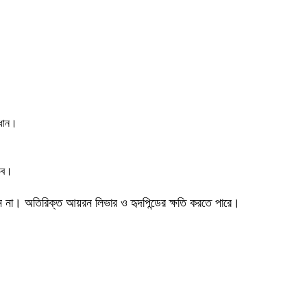
।
রধান।
্ভব।
বেন না। অতিরিক্ত আয়রন লিভার ও হৃদপিন্ডের ক্ষতি করতে পারে।