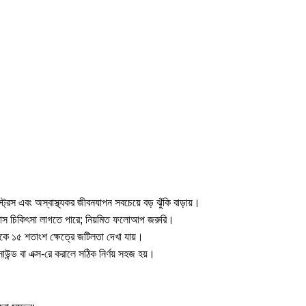
রেস এবং অস্বাস্থ্যকর জীবনযাপন সবচেয়ে বড় ঝুঁকি বাড়ায়।
 ৬ মাস চিকিৎসা লাগতে পারে; নিয়মিত ফলোআপ জরুরি।
েকে ১৫ শতাংশ ক্ষেত্রে জটিলতা দেখা যায়।
্ড বা এক্স-রে করালে সঠিক নির্ণয় সহজ হয়।