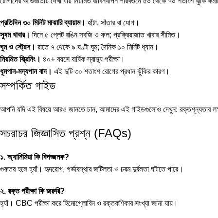
রোগীদের অভিজ্ঞতায় দেখা যায় নিয়মিত জীবনযাপন পরিবর্তনে ৫০ থেকে ৭০ শতাংশ ঝুঁকি কম
প্রতিদিন ৩০ মিনিট মাঝারি ব্যায়াম।
হাঁটা, সাঁতার বা যোগ।
সুষম খাবার।
দিনে ৫ প্লেট রঙিন সবজি ও ফল; প্রক্রিয়াজাত খাবার সীমিত।
ঘুম ও স্ট্রেস।
রাতে ৭ থেকে ৯ ঘণ্টা ঘুম; দৈনিক ১০ মিনিট ধ্যান।
নিয়মিত স্ক্রিনিং।
৪০+ বয়সে বার্ষিক স্বাস্থ্য পরীক্ষা।
ধূমপান-মদ্যপান বাদ।
এই দুটি ৩০ শতাংশ রোগের প্রধান ঝুঁকির কারণ।
সম্পর্কিত গাইড
আপনি যদি এই বিষয়ে আরও জানতে চান, আমাদের এই গাইডগুলোও দেখুন:
রক্তশূন্যতার লক
সচরাচর জিজ্ঞাসিত প্রশ্ন (FAQs)
১. অ্যানিমিয়া কি বিপজ্জনক?
গুরুতর হলে হ্যাঁ। হৃদরোগ, গর্ভাবস্থার জটিলতা ও চরম দুর্বলতা ঘটাতে পারে।
২. রক্ত পরীক্ষা কি জরুরি?
হ্যাঁ। CBC পরীক্ষা করে হিমোগ্লোবিন ও রক্তকণিকার সংখ্যা জানা যায়।