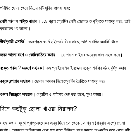
পরিমিত ছোলা খেলে নিচের ৬টি সুবিধা পাওয়া যায়:
পেশি গঠন ও শক্তি বাড়ায়।
৮.৯ গ্রাম প্রোটিন পেশি মেরামত ও বৃদ্ধিতে সাহায্য করে, তাই
ব্যায়ামের পর ভালো।
দীর্ঘস্থায়ী এনার্জি।
কমপ্লেক্স কার্বোহাইড্রেট ধীরে ভাঙে, তাই সারাদিন এনার্জি থাকে।
হজম ভালো রাখে ও কোষ্ঠকাঠিন্য কমায়।
৭.৬ গ্রাম ফাইবার অন্ত্রের কাজ সহজ করে।
রক্তে শর্করা নিয়ন্ত্রণে সহায়ক।
কম গ্লাইসেমিক ইনডেক্স রক্তে শর্করার হঠাৎ বৃদ্ধি কমায়।
রক্তস্বল্পতায় সহায়ক।
ছোলার আয়রন হিমোগ্লোবিন তৈরিতে সাহায্য করে।
ওজন নিয়ন্ত্রণে সহায়ক।
প্রোটিন ও ফাইবার পেট ভরা রাখে, ক্ষুধা কমায়।
দিনে কতটুকু ছোলা খাওয়া নিরাপদ?
সহজ কথায়, সুস্থ প্রাপ্তবয়স্কের জন্য দিনে ৫০ থেকে ৮০ গ্রাম (রান্নার আগে) ছোলা
যথেষ্ট। আমাদের অভিজ্ঞতায় দেখা যায় রাতে ভিজিয়ে রেখে সকালে অঙ্কুরিত করে খেলে পুষ্টি