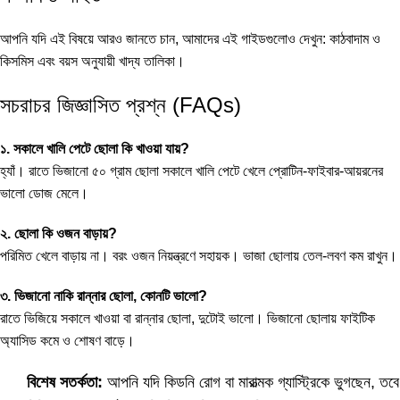
আপনি যদি এই বিষয়ে আরও জানতে চান, আমাদের এই গাইডগুলোও দেখুন:
কাঠবাদাম ও
কিসমিস
এবং
বয়স অনুযায়ী খাদ্য তালিকা
।
সচরাচর জিজ্ঞাসিত প্রশ্ন (FAQs)
১. সকালে খালি পেটে ছোলা কি খাওয়া যায়?
হ্যাঁ। রাতে ভিজানো ৫০ গ্রাম ছোলা সকালে খালি পেটে খেলে প্রোটিন-ফাইবার-আয়রনের
ভালো ডোজ মেলে।
২. ছোলা কি ওজন বাড়ায়?
পরিমিত খেলে বাড়ায় না। বরং ওজন নিয়ন্ত্রণে সহায়ক। ভাজা ছোলায় তেল-লবণ কম রাখুন।
৩. ভিজানো নাকি রান্নার ছোলা, কোনটি ভালো?
রাতে ভিজিয়ে সকালে খাওয়া বা রান্নার ছোলা, দুটোই ভালো। ভিজানো ছোলায় ফাইটিক
অ্যাসিড কমে ও শোষণ বাড়ে।
বিশেষ সতর্কতা:
আপনি যদি কিডনি রোগ বা মারাত্মক গ্যাস্ট্রিকে ভুগছেন, তবে