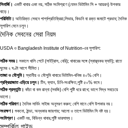
সিনার্জি।
একটি খাবার একা নয়, সঠিক সংমিশ্রণে (যেমন ভিটামিন সি + আয়রন) উপকার
বাড়ে।
পরিমিতি।
অতিরিক্ত সেবনে পার্শ্বপ্রতিক্রিয়া,লিভার, কিডনি বা রক্ত জমাটে প্রভাব; দৈনিক
সুপারিশ মেনে চলুন।
দৈনিক সেবনের সেরা নিয়ম
USDA ও Bangladesh Institute of Nutrition-এর সুপারিশ:
সঠিক সময়।
সকালে খালি পেটে (সাইট্রাস, বেরি); খাবারের সঙ্গে (স্বাস্থ্যকর ফ্যাট); রাতে
ঘুমের ২ ঘণ্টা আগে সীমিত।
তাজা ও মৌসুমি।
স্থানীয় ও মৌসুমি খাবারে ভিটামিন-খনিজ ৪০% বেশি।
প্রক্রিয়াজাত এড়িয়ে চলুন।
টিন, ক্যান, চিনি-সংরক্ষিত,পুষ্টি ৫০% কমে।
সঠিক প্রস্তুতি।
কাঁচা বা কম রান্না (সবজি) বেশি পুষ্টি ধরে রাখে; ভাপে সিদ্ধ সবচেয়ে
ভালো।
সঠিক পরিমাণ।
দৈনিক সার্ভিং সাইজ অনুসরণ করুন; বেশি মানে বেশি উপকার নয়।
সংরক্ষণ।
শুকনো, ঠান্ডা, অন্ধকার জায়গায়; আলো ও তাপে ভিটামিন সি নষ্ট হয়।
সংমিশ্রণ।
একটি নয়, বিভিন্ন খাবার,পুষ্টি ভারসাম্য।
সম্পর্কিত গাইড