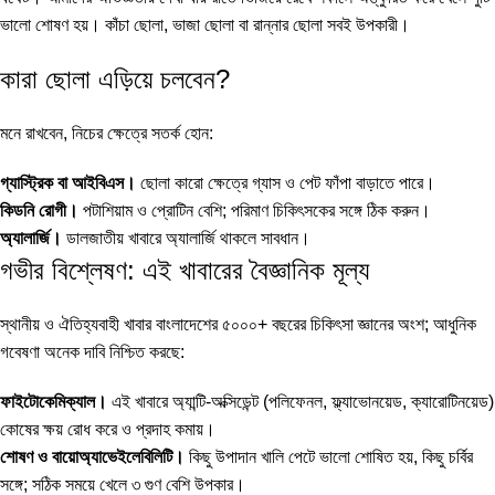
ভালো শোষণ হয়। কাঁচা ছোলা, ভাজা ছোলা বা রান্নার ছোলা সবই উপকারী।
কারা ছোলা এড়িয়ে চলবেন?
মনে রাখবেন, নিচের ক্ষেত্রে সতর্ক হোন:
গ্যাস্ট্রিক বা আইবিএস।
ছোলা কারো ক্ষেত্রে গ্যাস ও পেট ফাঁপা বাড়াতে পারে।
কিডনি রোগী।
পটাশিয়াম ও প্রোটিন বেশি; পরিমাণ চিকিৎসকের সঙ্গে ঠিক করুন।
অ্যালার্জি।
ডালজাতীয় খাবারে অ্যালার্জি থাকলে সাবধান।
গভীর বিশ্লেষণ: এই খাবারের বৈজ্ঞানিক মূল্য
স্থানীয় ও ঐতিহ্যবাহী খাবার বাংলাদেশের ৫০০০+ বছরের চিকিৎসা জ্ঞানের অংশ; আধুনিক
গবেষণা অনেক দাবি নিশ্চিত করছে:
ফাইটোকেমিক্যাল।
এই খাবারে অ্যান্টি-অক্সিডেন্ট (পলিফেনল, ফ্ল্যাভোনয়েড, ক্যারোটিনয়েড)
কোষের ক্ষয় রোধ করে ও প্রদাহ কমায়।
শোষণ ও বায়োঅ্যাভেইলেবিলিটি।
কিছু উপাদান খালি পেটে ভালো শোষিত হয়, কিছু চর্বির
সঙ্গে; সঠিক সময়ে খেলে ৩ গুণ বেশি উপকার।