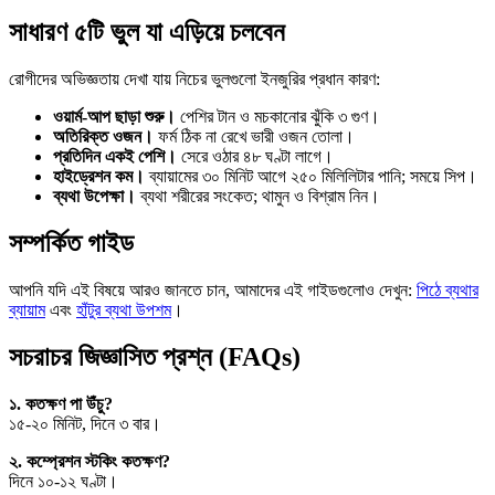
সাধারণ ৫টি ভুল যা এড়িয়ে চলবেন
রোগীদের অভিজ্ঞতায় দেখা যায় নিচের ভুলগুলো ইনজুরির প্রধান কারণ:
ওয়ার্ম-আপ ছাড়া শুরু।
পেশির টান ও মচকানোর ঝুঁকি ৩ গুণ।
অতিরিক্ত ওজন।
ফর্ম ঠিক না রেখে ভারী ওজন তোলা।
প্রতিদিন একই পেশি।
সেরে ওঠার ৪৮ ঘণ্টা লাগে।
হাইড্রেশন কম।
ব্যায়ামের ৩০ মিনিট আগে ২৫০ মিলিলিটার পানি; সময়ে সিপ।
ব্যথা উপেক্ষা।
ব্যথা শরীরের সংকেত; থামুন ও বিশ্রাম নিন।
সম্পর্কিত গাইড
আপনি যদি এই বিষয়ে আরও জানতে চান, আমাদের এই গাইডগুলোও দেখুন:
পিঠে ব্যথার
ব্যায়াম
এবং
হাঁটুর ব্যথা উপশম
।
সচরাচর জিজ্ঞাসিত প্রশ্ন (FAQs)
১. কতক্ষণ পা উঁচু?
১৫-২০ মিনিট, দিনে ৩ বার।
২. কম্প্রেশন স্টকিং কতক্ষণ?
দিনে ১০-১২ ঘণ্টা।