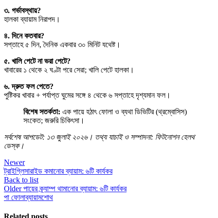
৩. গর্ভাবস্থায়?
হালকা ব্যায়াম নিরাপদ।
৪. দিনে কতবার?
সপ্তাহে ৫ দিন, দৈনিক একবার ৩০ মিনিট যথেষ্ট।
৫. খালি পেটে না ভরা পেটে?
খাবারের ১ থেকে ২ ঘণ্টা পরে সেরা; খালি পেটে হালকা।
৬. দ্রুত ফল পেতে?
পুষ্টিকর খাবার + পর্যাপ্ত ঘুমের সঙ্গে ৪ থেকে ৬ সপ্তাহে দৃশ্যমান ফল।
বিশেষ সতর্কতা:
এক পায়ে হঠাৎ ফোলা ও ব্যথা ডিভিটির (থ্রম্বোসিস)
সংকেত; জরুরি চিকিৎসা।
সর্বশেষ আপডেট: ১৩ জুলাই ২০২৬। তথ্য যাচাই ও সম্পাদনা: ফিটনোশন হেলথ
ডেস্ক।
Newer
ট্রাইগ্লিসারাইড কমানোর ব্যায়াম: ৬টি কার্যকর
Back to list
Older
পায়ের ক্র্যাম্প থামানোর ব্যায়াম: ৬টি কার্যকর
পা ফোলা
ব্যায়াম
শোথ
Related posts