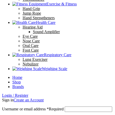
Exercise & Fitness
Hand Grip
Jump Rope
Hand Strengtheners
Health Care
Hearing Aid
Sound Amplifier
Eye Care
Nose Care
Oral Care
Foot Care
Respiratory Care
Lung Exerciser
Nebulizer
Weighing Scale
Home
Shop
Brands
Login / Register
Sign in
Create an Account
Username or email address
*
Required