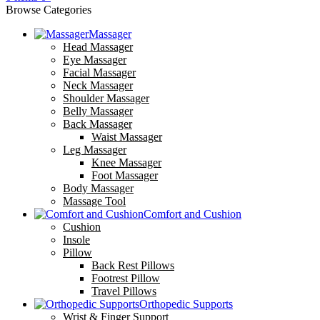
Browse Categories
Massager
Head Massager
Eye Massager
Facial Massager
Neck Massager
Shoulder Massager
Belly Massager
Back Massager
Waist Massager
Leg Massager
Knee Massager
Foot Massager
Body Massager
Massage Tool
Comfort and Cushion
Cushion
Insole
Pillow
Back Rest Pillows
Footrest Pillow
Travel Pillows
Orthopedic Supports
Wrist & Finger Support