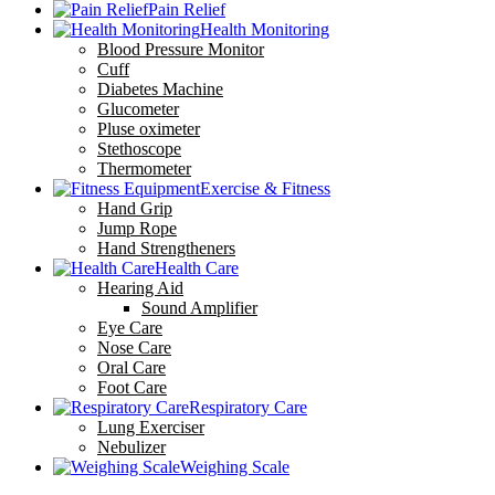
Pain Relief
Health Monitoring
Blood Pressure Monitor
Cuff
Diabetes Machine
Glucometer
Pluse oximeter
Stethoscope
Thermometer
Exercise & Fitness
Hand Grip
Jump Rope
Hand Strengtheners
Health Care
Hearing Aid
Sound Amplifier
Eye Care
Nose Care
Oral Care
Foot Care
Respiratory Care
Lung Exerciser
Nebulizer
Weighing Scale