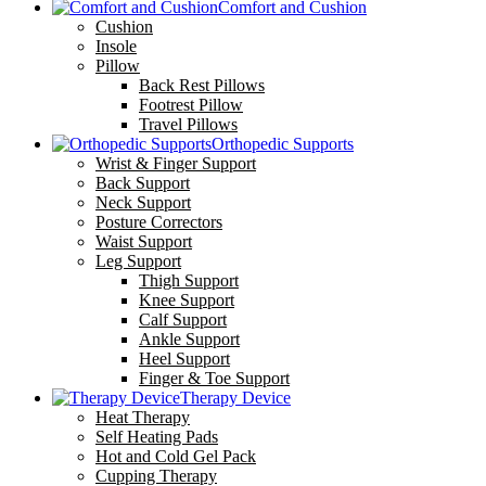
Comfort and Cushion
Cushion
Insole
Pillow
Back Rest Pillows
Footrest Pillow
Travel Pillows
Orthopedic Supports
Wrist & Finger Support
Back Support
Neck Support
Posture Correctors
Waist Support
Leg Support
Thigh Support
Knee Support
Calf Support
Ankle Support
Heel Support
Finger & Toe Support
Therapy Device
Heat Therapy
Self Heating Pads
Hot and Cold Gel Pack
Cupping Therapy