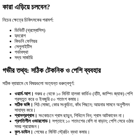
কারা এড়িয়ে চলবেন?
নিচের ক্ষেত্রে চিকিৎসকের পরামর্শ:
ডিভিটি (থ্রম্বোসিস)
হৃদরোগ
কিডনি ফেলিয়র
সেলুলাইটিস
গর্ভাবস্থা
সদ্য সার্জারি
গভীর তথ্য: সঠিক টেকনিক ও পেশি ব্যবহার
সঠিক ব্যায়ামে যে বিষয়গুলো অত্যন্ত গুরুত্বপূর্ণ:
ওয়ার্ম-আপ।
শুরুর ৫ থেকে ১০ মিনিট হালকা কার্ডিও (হাঁটা, জাম্পিং জ্যাক) পেশি
প্রস্তুত করে ও ইনজুরি ৫০ শতাংশ কমায়।
সঠিক ভঙ্গি।
পিঠ সোজা, কোর সংকুচিত, কাঁধ পিছনে; আয়নার সামনে অনুশীলন
সাহায্য করে।
শ্বাসপ্রশ্বাস।
সংকোচনে শ্বাস ছাড়ুন, শিথিলে নিন; শ্বাস আটকাবেন না।
প্রগতিশীল ওভারলোড।
সপ্তাহে ১০ শতাংশের বেশি না বাড়ান; পেশি সেরে ওঠার
সময় প্রয়োজন।
কুল-ডাউন।
শেষের ৫ মিনিট স্ট্রেচিং ব্যথা কমায়।