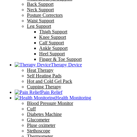
Back Support
Neck Support
Posture Correctors
Waist Support
Leg Support
Thigh Support
Knee Support
Calf Support
Ankle Support
Heel Support
Finger & Toe Support
Therapy Device
Heat Therapy
Self Heating Pads
Hot and Cold Gel Pack
Cupping Therapy
Pain Relief
Health Monitoring
Blood Pressure Monitor
Cuff
Diabetes Machine
Glucometer
Pluse oximeter
Stethoscope
Thermometer