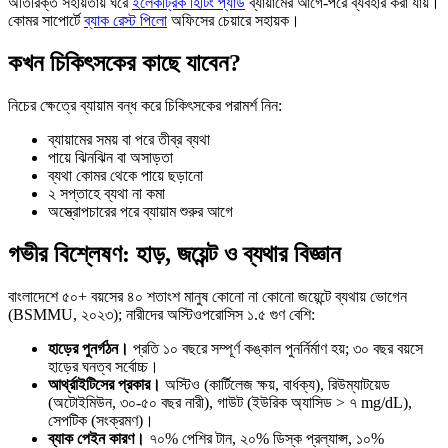
অতিরিক্ত সহায়তায় ঘরে
ইলেকট্রিক হিটিং প্যাড
ব্যায়ামের আগে-পরে ব্যবহার করা যায়।
কোমর সাপোর্টে
ব্যাক রেস্ট পিলো
অফিসের চেয়ারে সহায়ক।
কখন চিকিৎসকের কাছে যাবেন?
নিচের ক্ষেত্রে ব্যায়াম বন্ধ করে চিকিৎসকের পরামর্শ নিন:
ব্যায়ামের সময় বা পরে তীব্র ব্যথা
পায়ে ঝিনঝিন বা অসাড়তা
ব্যথা কোমর থেকে পায়ে ছড়ানো
২ সপ্তাহে ব্যথা না কমা
অস্ত্রোপচারের পরে ব্যায়াম শুরুর আগে
গভীর বিশ্লেষণ: হাড়, জয়েন্ট ও ব্যথার বিজ্ঞান
বাংলাদেশে ৫০+ বয়সের ৪০ শতাংশ মানুষ কোনো না কোনো জয়েন্টে ব্যথায় ভোগেন
(BSMMU, ২০২৩); নারীদের অস্টিওপরোসিস ১.৫ গুণ বেশি:
হাড়ের পুনর্গঠন।
প্রতি ১০ বছরে সম্পূর্ণ কঙ্কাল পুনর্নির্মাণ হয়; ৩০ বছর বয়সে
হাড়ের ঘনত্ব সর্বোচ্চ।
আর্থ্রাইটিসের প্রকার।
অস্টিও (কার্টিলেজ ক্ষয়, বার্ধক্য), রিউম্যাটয়েড
(অটোইমিউন, ৩০-৫০ বছর নারী), গাউট (ইউরিক অ্যাসিড > ৭ mg/dL),
সেপটিক (সংক্রমণ)।
ব্যাক পেইন কারণ।
৭০% পেশির টান, ২০% ডিস্ক প্রল্যাপ্স, ১০%