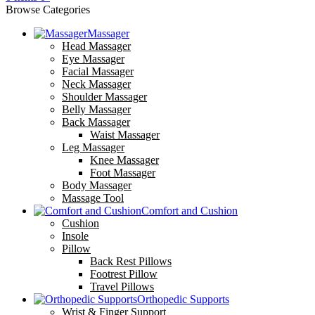
Browse Categories
Massager
Head Massager
Eye Massager
Facial Massager
Neck Massager
Shoulder Massager
Belly Massager
Back Massager
Waist Massager
Leg Massager
Knee Massager
Foot Massager
Body Massager
Massage Tool
Comfort and Cushion
Cushion
Insole
Pillow
Back Rest Pillows
Footrest Pillow
Travel Pillows
Orthopedic Supports
Wrist & Finger Support