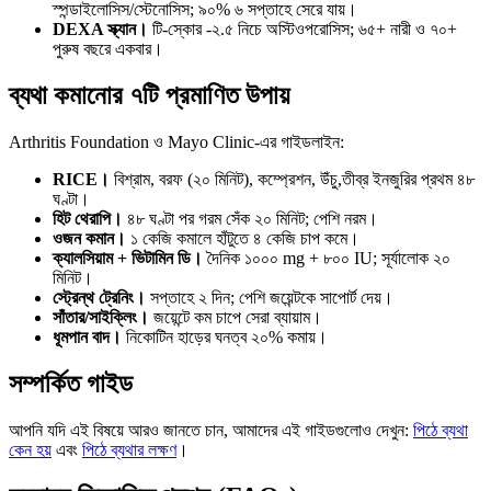
স্পন্ডাইলোসিস/স্টেনোসিস; ৯০% ৬ সপ্তাহে সেরে যায়।
DEXA স্ক্যান।
টি-স্কোর -২.৫ নিচে অস্টিওপরোসিস; ৬৫+ নারী ও ৭০+
পুরুষ বছরে একবার।
ব্যথা কমানোর ৭টি প্রমাণিত উপায়
Arthritis Foundation ও Mayo Clinic-এর গাইডলাইন:
RICE।
বিশ্রাম, বরফ (২০ মিনিট), কম্প্রেশন, উঁচু,তীব্র ইনজুরির প্রথম ৪৮
ঘণ্টা।
হিট থেরাপি।
৪৮ ঘণ্টা পর গরম সেঁক ২০ মিনিট; পেশি নরম।
ওজন কমান।
১ কেজি কমালে হাঁটুতে ৪ কেজি চাপ কমে।
ক্যালসিয়াম + ভিটামিন ডি।
দৈনিক ১০০০ mg + ৮০০ IU; সূর্যালোক ২০
মিনিট।
স্ট্রেন্থ ট্রেনিং।
সপ্তাহে ২ দিন; পেশি জয়েন্টকে সাপোর্ট দেয়।
সাঁতার/সাইক্লিং।
জয়েন্টে কম চাপে সেরা ব্যায়াম।
ধূমপান বাদ।
নিকোটিন হাড়ের ঘনত্ব ২০% কমায়।
সম্পর্কিত গাইড
আপনি যদি এই বিষয়ে আরও জানতে চান, আমাদের এই গাইডগুলোও দেখুন:
পিঠে ব্যথা
কেন হয়
এবং
পিঠে ব্যথার লক্ষণ
।