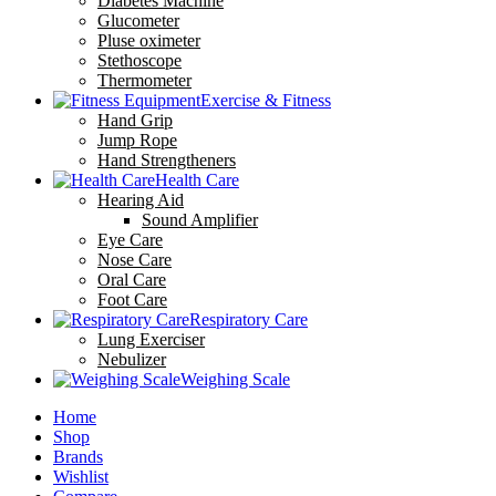
Diabetes Machine
Glucometer
Pluse oximeter
Stethoscope
Thermometer
Exercise & Fitness
Hand Grip
Jump Rope
Hand Strengtheners
Health Care
Hearing Aid
Sound Amplifier
Eye Care
Nose Care
Oral Care
Foot Care
Respiratory Care
Lung Exerciser
Nebulizer
Weighing Scale
Home
Shop
Brands
Wishlist