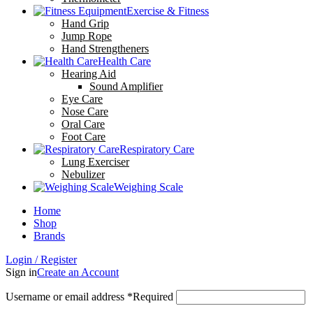
Exercise & Fitness
Hand Grip
Jump Rope
Hand Strengtheners
Health Care
Hearing Aid
Sound Amplifier
Eye Care
Nose Care
Oral Care
Foot Care
Respiratory Care
Lung Exerciser
Nebulizer
Weighing Scale
Home
Shop
Brands
Login / Register
Sign in
Create an Account
Username or email address
*
Required