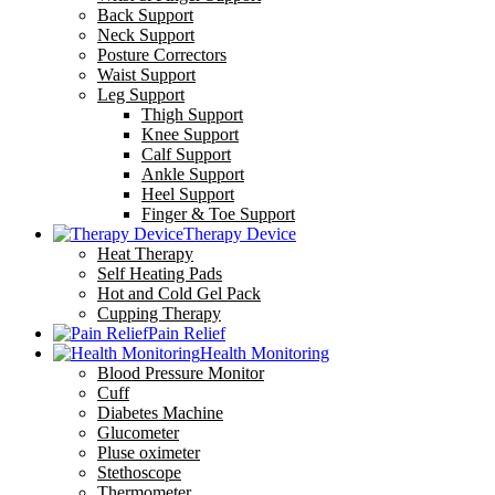
Back Support
Neck Support
Posture Correctors
Waist Support
Leg Support
Thigh Support
Knee Support
Calf Support
Ankle Support
Heel Support
Finger & Toe Support
Therapy Device
Heat Therapy
Self Heating Pads
Hot and Cold Gel Pack
Cupping Therapy
Pain Relief
Health Monitoring
Blood Pressure Monitor
Cuff
Diabetes Machine
Glucometer
Pluse oximeter
Stethoscope
Thermometer