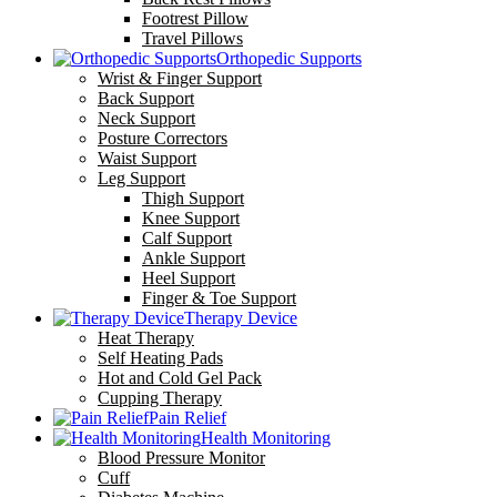
Footrest Pillow
Travel Pillows
Orthopedic Supports
Wrist & Finger Support
Back Support
Neck Support
Posture Correctors
Waist Support
Leg Support
Thigh Support
Knee Support
Calf Support
Ankle Support
Heel Support
Finger & Toe Support
Therapy Device
Heat Therapy
Self Heating Pads
Hot and Cold Gel Pack
Cupping Therapy
Pain Relief
Health Monitoring
Blood Pressure Monitor
Cuff