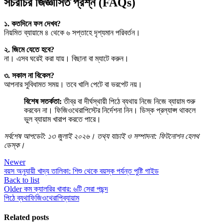
সচরাচর জিজ্ঞাসিত প্রশ্ন (FAQs)
১. কতদিনে ফল দেখব?
নিয়মিত ব্যায়ামে ৪ থেকে ৬ সপ্তাহে দৃশ্যমান পরিবর্তন।
২. জিমে যেতে হবে?
না। এসব ঘরেই করা যায়। বিছানা বা ম্যাটে করুন।
৩. সকাল না বিকেল?
আপনার সুবিধামত সময়। তবে খালি পেটে বা ভরপেট নয়।
বিশেষ সতর্কতা:
তীব্র বা দীর্ঘস্থায়ী পিঠে ব্যথায় নিজে নিজে ব্যায়াম শুরু
করবেন না। ফিজিওথেরাপিস্টের নির্দেশনা নিন। ডিস্ক প্রল্যাপ্স থাকলে
ভুল ব্যায়াম খারাপ করতে পারে।
সর্বশেষ আপডেট: ১৩ জুলাই ২০২৬। তথ্য যাচাই ও সম্পাদনা: ফিটনোশন হেলথ
ডেস্ক।
Newer
বয়স অনুযায়ী খাদ্য তালিকা: শিশু থেকে বয়স্ক পর্যন্ত পুষ্টি গাইড
Back to list
Older
কম ক্যালরির খাবার: ৬টি সেরা পছন্দ
পিঠে ব্যথা
ফিজিওথেরাপি
ব্যায়াম
Related posts