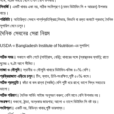
সঙ্গে; সঠিক সময়ে খেলে ৩ গুণ বেশি উপকার।
সিনার্জি।
একটি খাবার একা নয়, সঠিক সংমিশ্রণে (যেমন ভিটামিন সি + আয়রন) উপকার
বাড়ে।
পরিমিতি।
অতিরিক্ত সেবনে পার্শ্বপ্রতিক্রিয়া,লিভার, কিডনি বা রক্ত জমাটে প্রভাব; দৈনিক
সুপারিশ মেনে চলুন।
দৈনিক সেবনের সেরা নিয়ম
USDA ও Bangladesh Institute of Nutrition-এর সুপারিশ:
সঠিক সময়।
সকালে খালি পেটে (সাইট্রাস, বেরি); খাবারের সঙ্গে (স্বাস্থ্যকর ফ্যাট); রাতে
ঘুমের ২ ঘণ্টা আগে সীমিত।
তাজা ও মৌসুমি।
স্থানীয় ও মৌসুমি খাবারে ভিটামিন-খনিজ ৪০% বেশি।
প্রক্রিয়াজাত এড়িয়ে চলুন।
টিন, ক্যান, চিনি-সংরক্ষিত,পুষ্টি ৫০% কমে।
সঠিক প্রস্তুতি।
কাঁচা বা কম রান্না (সবজি) বেশি পুষ্টি ধরে রাখে; ভাপে সিদ্ধ সবচেয়ে
ভালো।
সঠিক পরিমাণ।
দৈনিক সার্ভিং সাইজ অনুসরণ করুন; বেশি মানে বেশি উপকার নয়।
সংরক্ষণ।
শুকনো, ঠান্ডা, অন্ধকার জায়গায়; আলো ও তাপে ভিটামিন সি নষ্ট হয়।
সংমিশ্রণ।
একটি নয়, বিভিন্ন খাবার,পুষ্টি ভারসাম্য।