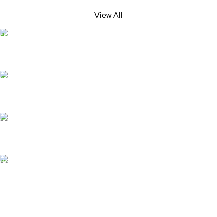
View All
Free Shipping.
No extra delivery charge*
24/7 Support.
Always here to help
Online Payment.
Pay easily and securely
Fast Delivery.
Quick, safe, and reliable