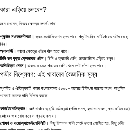
কারা এড়িয়ে চলবেন?
মনে রাখবেন, নিচের ক্ষেত্রে সতর্ক হোন:
গ্লুটেন সংবেদনশীলতা।
ক্রস-কনটামিনেশন হতে পারে; গ্লুটেন-ফ্রি সার্টিফায়েড ওটস বেছে
নিন।
অ্যালার্জি।
কারো ক্ষেত্রে ওটসে র্যাশ হতে পারে।
চিনি-দুধ যুক্ত ফ্লেভারড ওটস।
চিনি ও ক্যালরি বেশি; ডায়াবেটিসে এড়িয়ে চলুন।
অতিরিক্ত সেবন।
একবারে ১০০ গ্রামের বেশি খেলে পেট ফাঁপা হতে পারে।
গভীর বিশ্লেষণ: এই খাবারের বৈজ্ঞানিক মূল্য
স্থানীয় ও ঐতিহ্যবাহী খাবার বাংলাদেশের ৫০০০+ বছরের চিকিৎসা জ্ঞানের অংশ; আধুনিক
গবেষণা অনেক দাবি নিশ্চিত করছে:
ফাইটোকেমিক্যাল।
এই খাবারে অ্যান্টি-অক্সিডেন্ট (পলিফেনল, ফ্ল্যাভোনয়েড, ক্যারোটিনয়েড)
কোষের ক্ষয় রোধ করে ও প্রদাহ কমায়।
শোষণ ও বায়োঅ্যাভেইলেবিলিটি।
কিছু উপাদান খালি পেটে ভালো শোষিত হয়, কিছু চর্বির