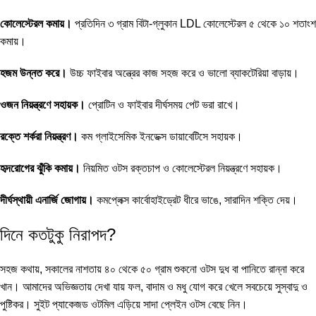
কোলেস্টেরল কমায়।
প্রতিদিন ৩ গ্রাম বিটা-গ্লুকান LDL কোলেস্টেরল ৫ থেকে ১০ শতাংশ
কমায়।
হজম উন্নত করে।
উচ্চ ফাইবার অন্ত্রের কাজ সহজ করে ও ভালো ব্যাকটেরিয়া বাড়ায়।
ওজন নিয়ন্ত্রণে সহায়ক।
প্রোটিন ও ফাইবার দীর্ঘসময় পেট ভরা রাখে।
রক্তে শর্করা নিয়ন্ত্রণ।
কম গ্লাইসেমিক ইনডেক্স ডায়াবেটিসে সহায়ক।
হৃদরোগের ঝুঁকি কমায়।
নিয়মিত ওটস রক্তচাপ ও কোলেস্টেরল নিয়ন্ত্রণে সহায়ক।
দীর্ঘস্থায়ী এনার্জি জোগায়।
কমপ্লেক্স কার্বোহাইড্রেট ধীরে ভাঙে, সারাদিন শক্তি দেয়।
দিনে কতটুকু নিরাপদ?
সহজ কথায়, সকালের নাশতায় ৪০ থেকে ৫০ গ্রাম শুকনো ওটস দুধ বা পানিতে রান্না করে
খান। আমাদের অভিজ্ঞতায় দেখা যায় ফল, বাদাম ও মধু যোগ করে খেলে সবচেয়ে সুস্বাদু ও
পুষ্টিকর। সুইট প্যাকেজড ওটমিল এড়িয়ে সাদা প্লেইন ওটস বেছে নিন।