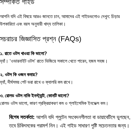
সম্পর্কিত গাইড
আপনি যদি এই বিষয়ে আরও জানতে চান, আমাদের এই গাইডগুলোও দেখুন:
চিড়ার
উপকারিতা
এবং
বয়স অনুযায়ী খাদ্য তালিকা
।
সচরাচর জিজ্ঞাসিত প্রশ্ন (FAQs)
১. রাতে ওটস খাওয়া কি ভালো?
হ্যাঁ। ‘ওভারনাইট ওটস’ রাতে ভিজিয়ে সকালে খেতে পারেন, হজম সহজ।
২. ওটস কি ওজন কমায়?
হ্যাঁ, দীর্ঘসময় পেট ভরা রাখে ও ক্যালরি কম রাখে।
৩. রোলড ওটস নাকি ইনস্ট্যান্ট, কোনটি ভালো?
রোলড ওটস ভালো, কারণ প্রক্রিয়াকরণ কম ও গ্লাইসেমিক ইনডেক্স কম।
বিশেষ সতর্কতা:
আপনি যদি গ্লুটেন সংবেদনশীলতা বা ডায়াবেটিসে ভুগছেন,
তবে চিকিৎসকের পরামর্শ নিন। এই গাইড সাধারণ পুষ্টি সচেতনতার জন্য।