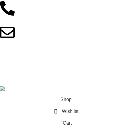
01902044933
fitnotionbd@gmail.com
Copyright © 2025 FitNotionBD. All Rights Reserved
This site is built with love by
Skyranko Bangladesh
Shop
Wishlist
0
Cart