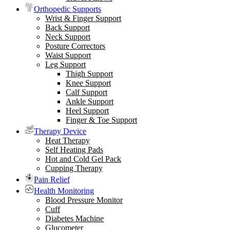
Orthopedic Supports
Wrist & Finger Support
Back Support
Neck Support
Posture Correctors
Waist Support
Leg Support
Thigh Support
Knee Support
Calf Support
Ankle Support
Heel Support
Finger & Toe Support
Therapy Device
Heat Therapy
Self Heating Pads
Hot and Cold Gel Pack
Cupping Therapy
Pain Relief
Health Monitoring
Blood Pressure Monitor
Cuff
Diabetes Machine
Glucometer