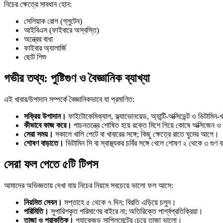
নিচের ক্ষেত্রে সাবধান হোন:
সেলিয়াক রোগ (গ্লুটেন)
আইবিএস (ফাইবারে অস্বস্তি)
অন্ত্রের বাধা
ফাইবার অ্যালার্জি
ছোট শিশু
গভীর তথ্য: পুষ্টিগুণ ও বৈজ্ঞানিক ব্যাখ্যা
এই খাবার/উপাদান সম্পর্কে বৈজ্ঞানিকভাবে যা প্রমাণিত:
সক্রিয় উপাদান।
ফাইটোকেমিক্যাল, ফ্ল্যাভোনয়েড, অ্যান্টি-অক্সিডেন্ট ও ভিটাম
কীভাবে কাজ করে।
পাচনতন্ত্রে শোষিত হয়ে রক্তে মিশে গিয়ে কোষে অক্সিজেন 
সেরা সময়।
সকালে খালি পেটে বা খাবারের সঙ্গে; কিছু ক্ষেত্রে রাতে ঘুমের আগে।
শোষণ বাড়াতে।
ভিটামিন সি বা স্বাস্থ্যকর চর্বির সঙ্গে খেলে শোষণ ২ থেকে ৩ গুণ 
সেরা ফল পেতে ৫টি টিপস
আমাদের অভিজ্ঞতায় দেখা যায় নিচের নিয়মে সবচেয়ে ভালো ফল আসে:
নিয়মিত সেবন।
সপ্তাহে ৫ থেকে ৭ দিন; বিরতি এড়িয়ে চলুন।
পরিমিতি।
সুপারিশকৃত পরিমাণের বাইরে না; অতিরিক্তে পার্শ্বপ্রতিক্রিয়া।
তাজা ও প্রাকৃতিক।
প্যাকেজড সাপ্লিমেন্টের চেয়ে তাজা ভালো।