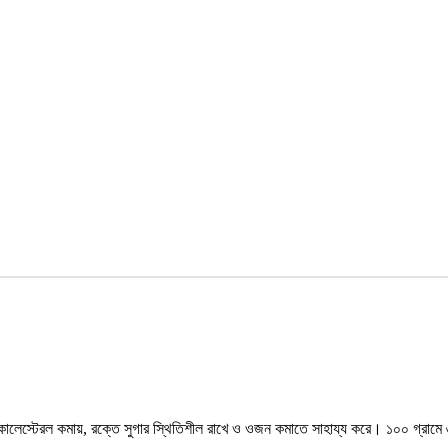
স্টেরল কমায়, রক্তে সুগার স্থিতিশীল রাখে ও ওজন কমাতে সাহায্য করে। ১০০ গ্রামে ৬৮ গ