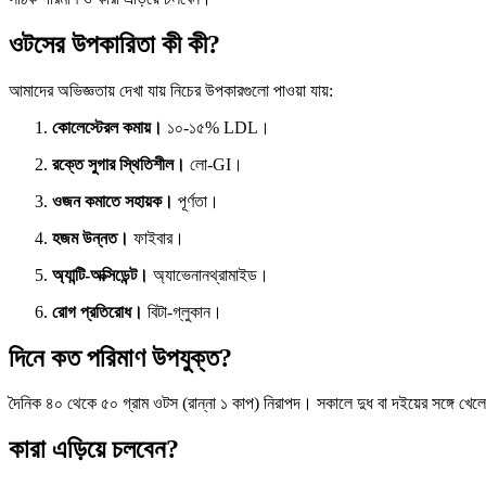
ওটসের উপকারিতা কী কী?
আমাদের অভিজ্ঞতায় দেখা যায় নিচের উপকারগুলো পাওয়া যায়:
কোলেস্টেরল কমায়।
১০-১৫% LDL।
রক্তে সুগার স্থিতিশীল।
লো-GI।
ওজন কমাতে সহায়ক।
পূর্ণতা।
হজম উন্নত।
ফাইবার।
অ্যান্টি-অক্সিডেন্ট।
অ্যাভেনানথ্রামাইড।
রোগ প্রতিরোধ।
বিটা-গ্লুকান।
দিনে কত পরিমাণ উপযুক্ত?
দৈনিক ৪০ থেকে ৫০ গ্রাম ওটস (রান্না ১ কাপ) নিরাপদ। সকালে দুধ বা দইয়ের সঙ্গে খে
কারা এড়িয়ে চলবেন?