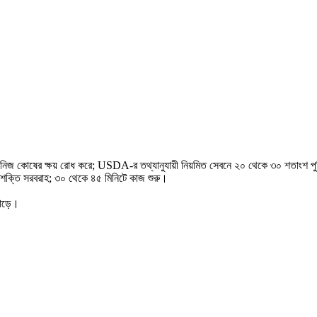
িন-খনিজ কোষের ক্ষয় রোধ করে; USDA-র তথ্যানুযায়ী নিয়মিত সেবনে ২০ থেকে ৩০ শতাংশ পুষ্
ও শক্তি সরবরাহ; ৩০ থেকে ৪৫ মিনিটে কাজ শুরু।
বাড়ে।