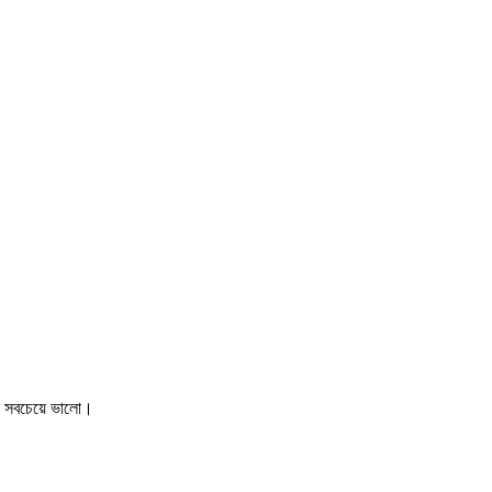
লে সবচেয়ে ভালো।