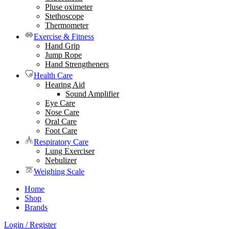
Pluse oximeter
Stethoscope
Thermometer
Exercise & Fitness
Hand Grip
Jump Rope
Hand Strengtheners
Health Care
Hearing Aid
Sound Amplifier
Eye Care
Nose Care
Oral Care
Foot Care
Respiratory Care
Lung Exerciser
Nebulizer
Weighing Scale
Home
Shop
Brands
Login / Register