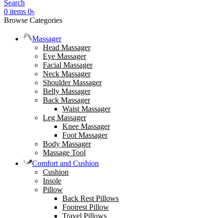
Search
0
items
0
৳
Browse Categories
Massager
Head Massager
Eye Massager
Facial Massager
Neck Massager
Shoulder Massager
Belly Massager
Back Massager
Waist Massager
Leg Massager
Knee Massager
Foot Massager
Body Massager
Massage Tool
Comfort and Cushion
Cushion
Insole
Pillow
Back Rest Pillows
Footrest Pillow
Travel Pillows