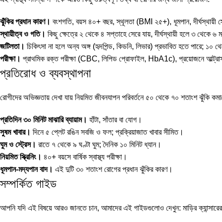
ঝুঁকির প্রধান কারণ।
বংশগতি, বয়স ৪০+ বছর, স্থূলতা (BMI ২৫+), ধূমপান, দীর্ঘস্থায়ী স্ট্
স্থায়ীত্ব ও গতি।
কিছু ক্ষেত্রে ২ থেকে ৪ সপ্তাহে সেরে যায়, দীর্ঘস্থায়ী হলে ৩ থেকে
জটিলতা।
চিকিৎসা না হলে অন্য অঙ্গ (হৃদপিন্ড, কিডনি, লিভার) প্রভাবিত হতে পারে; ১০ থ
পরীক্ষা।
প্রাথমিক রক্ত পরীক্ষা (CBC, লিপিড প্রোফাইল, HbA1c), প্রয়োজনে আল্ট্রাসাউন
প্রতিরোধ ও ব্যবস্থাপনা
রোগীদের অভিজ্ঞতায় দেখা যায় নিয়মিত জীবনযাপন পরিবর্তনে ৫০ থেকে ৭০ শতাংশ ঝুঁকি কম
প্রতিদিন ৩০ মিনিট মাঝারি ব্যায়াম।
হাঁটা, সাঁতার বা যোগ।
সুষম খাবার।
দিনে ৫ প্লেট রঙিন সবজি ও ফল; প্রক্রিয়াজাত খাবার সীমিত।
ঘুম ও স্ট্রেস।
রাতে ৭ থেকে ৯ ঘণ্টা ঘুম; দৈনিক ১০ মিনিট ধ্যান।
নিয়মিত স্ক্রিনিং।
৪০+ বয়সে বার্ষিক স্বাস্থ্য পরীক্ষা।
ধূমপান-মদ্যপান বাদ।
এই দুটি ৩০ শতাংশ রোগের প্রধান ঝুঁকির কারণ।
সম্পর্কিত গাইড
আপনি যদি এই বিষয়ে আরও জানতে চান, আমাদের এই গাইডগুলোও দেখুন:
মাড়ির ক্যান্সারে