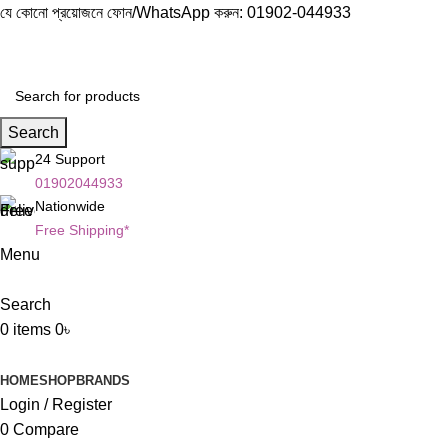
যে কোনো প্রয়োজনে ফোন/WhatsApp করুন:
01902-044933
Search
24 Support
01902044933
Nationwide
Free Shipping*
Menu
Search
0
items
0
৳
Browse Categories
HOME
SHOP
BRANDS
Login / Register
0
Compare