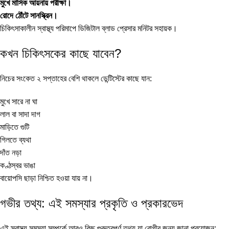
মুখে মাসিক আয়নায় পরীক্ষা।
রোদে ঠোঁটে সানস্ক্রিন।
চিকিৎসাকালীন স্বাস্থ্য পরিমাপে
ডিজিটাল ব্লাড প্রেসার মনিটর
সহায়ক।
কখন চিকিৎসকের কাছে যাবেন?
নিচের সংকেত ২ সপ্তাহের বেশি থাকলে ডেন্টিস্টের কাছে যান:
মুখে সারে না ঘা
লাল বা সাদা দাগ
মাড়িতে গুটি
গিলতে ব্যথা
দাঁত নড়া
কণ্ঠস্বর ভাঙা
বায়োপসি ছাড়া নিশ্চিত হওয়া যায় না।
গভীর তথ্য: এই সমস্যার প্রকৃতি ও প্রকারভেদ
এই স্বাস্থ্য সমস্যা সম্পর্কে আরও কিছু গুরুত্বপূর্ণ তথ্য যা রোগীর জন্য জানা প্রয়োজন: