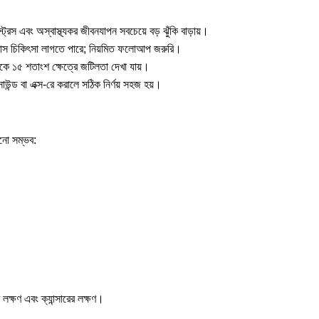
রেস এবং অস্বাস্থ্যকর জীবনযাপন সবচেয়ে বড় ঝুঁকি বাড়ায়।
 ৬ মাস চিকিৎসা লাগতে পারে; নিয়মিত ফলোআপ জরুরি।
েকে ১৫ শতাংশ ক্ষেত্রে জটিলতা দেখা যায়।
্ড বা এক্স-রে করালে সঠিক নির্ণয় সহজ হয়।
ানো সম্ভব:
র লক্ষণ
এবং
ক্যান্সারের লক্ষণ
।