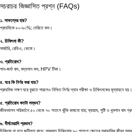
সচরাচর জিজ্ঞাসিত প্রশ্ন (FAQs)
১. সাফল্যের হার?
প্রাথমিকে ৮০-৯০%; দেরিতে কম।
২. চিকিৎসা কী?
সার্জারি, রেডিও, কেমো।
৩. প্রতিরোধ?
পান-জর্দা বাদ, মদ্যপান কম, HPV টিকা।
৪. ঘরে কি নির্ণয় করা যায়?
প্রাথমিক লক্ষণ ঘরে বুঝতে পারলেও নিশ্চিত নির্ণয় ল্যাব পরীক্ষা ও চিকিৎসকের মূল্যায়নে হয়
৫. প্রতিরোধ কতটা সম্ভব?
জীবনযাপন পরিবর্তনে ৫০ থেকে ৭০ শতাংশ ঝুঁকি কমানো যায়; ব্যায়াম, পুষ্টি ও ধূমপান বাদ প্
৬. দীর্ঘমেয়াদি প্রভাব?
চিকিৎসা না হলে জটিলতা বাড়ে; সময়মত চিকিৎসায় ৯০ শতাংশ ক্ষেত্রে স্বাভাবিক জীবন সম