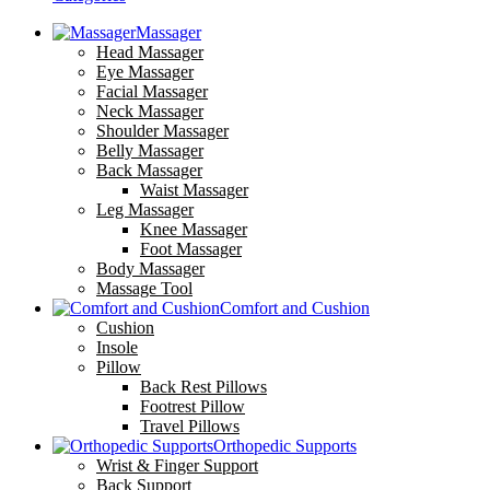
Massager
Head Massager
Eye Massager
Facial Massager
Neck Massager
Shoulder Massager
Belly Massager
Back Massager
Waist Massager
Leg Massager
Knee Massager
Foot Massager
Body Massager
Massage Tool
Comfort and Cushion
Cushion
Insole
Pillow
Back Rest Pillows
Footrest Pillow
Travel Pillows
Orthopedic Supports
Wrist & Finger Support
Back Support