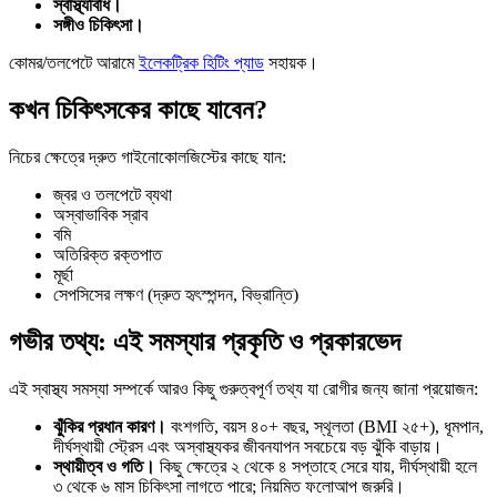
স্বাস্থ্যবিধি।
সঙ্গীও চিকিৎসা।
কোমর/তলপেটে আরামে
ইলেকট্রিক হিটিং প্যাড
সহায়ক।
কখন চিকিৎসকের কাছে যাবেন?
নিচের ক্ষেত্রে দ্রুত গাইনোকোলজিস্টের কাছে যান:
জ্বর ও তলপেটে ব্যথা
অস্বাভাবিক স্রাব
বমি
অতিরিক্ত রক্তপাত
মূর্ছা
সেপসিসের লক্ষণ (দ্রুত হৃৎস্পন্দন, বিভ্রান্তি)
গভীর তথ্য: এই সমস্যার প্রকৃতি ও প্রকারভেদ
এই স্বাস্থ্য সমস্যা সম্পর্কে আরও কিছু গুরুত্বপূর্ণ তথ্য যা রোগীর জন্য জানা প্রয়োজন:
ঝুঁকির প্রধান কারণ।
বংশগতি, বয়স ৪০+ বছর, স্থূলতা (BMI ২৫+), ধূমপান,
দীর্ঘস্থায়ী স্ট্রেস এবং অস্বাস্থ্যকর জীবনযাপন সবচেয়ে বড় ঝুঁকি বাড়ায়।
স্থায়ীত্ব ও গতি।
কিছু ক্ষেত্রে ২ থেকে ৪ সপ্তাহে সেরে যায়, দীর্ঘস্থায়ী হলে
৩ থেকে ৬ মাস চিকিৎসা লাগতে পারে; নিয়মিত ফলোআপ জরুরি।