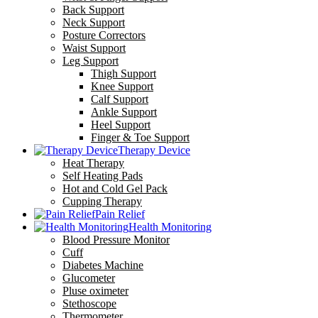
Back Support
Neck Support
Posture Correctors
Waist Support
Leg Support
Thigh Support
Knee Support
Calf Support
Ankle Support
Heel Support
Finger & Toe Support
Therapy Device
Heat Therapy
Self Heating Pads
Hot and Cold Gel Pack
Cupping Therapy
Pain Relief
Health Monitoring
Blood Pressure Monitor
Cuff
Diabetes Machine
Glucometer
Pluse oximeter
Stethoscope
Thermometer