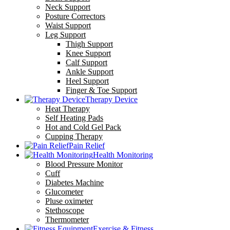
Neck Support
Posture Correctors
Waist Support
Leg Support
Thigh Support
Knee Support
Calf Support
Ankle Support
Heel Support
Finger & Toe Support
Therapy Device
Heat Therapy
Self Heating Pads
Hot and Cold Gel Pack
Cupping Therapy
Pain Relief
Health Monitoring
Blood Pressure Monitor
Cuff
Diabetes Machine
Glucometer
Pluse oximeter
Stethoscope
Thermometer
Exercise & Fitness