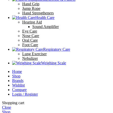
Hand Grip
Jump Rope
Hand Strengtheners
Health Care
Hearing Aid
Sound Amplifier
Eye Care
Nose Care
Oral Care
Foot Care
Respiratory Care
Lung Exerciser
Nebulizer
Weighing Scale
Home
Shop
Brands
Wishlist
Compare
Login / Register
Shopping cart
Close
Shop