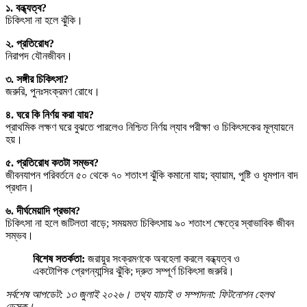
১. বন্ধ্যত্ব?
চিকিৎসা না হলে ঝুঁকি।
২. প্রতিরোধ?
নিরাপদ যৌনজীবন।
৩. সঙ্গীর চিকিৎসা?
জরুরি, পুনঃসংক্রমণ রোধে।
৪. ঘরে কি নির্ণয় করা যায়?
প্রাথমিক লক্ষণ ঘরে বুঝতে পারলেও নিশ্চিত নির্ণয় ল্যাব পরীক্ষা ও চিকিৎসকের মূল্যায়নে
হয়।
৫. প্রতিরোধ কতটা সম্ভব?
জীবনযাপন পরিবর্তনে ৫০ থেকে ৭০ শতাংশ ঝুঁকি কমানো যায়; ব্যায়াম, পুষ্টি ও ধূমপান বাদ
প্রধান।
৬. দীর্ঘমেয়াদি প্রভাব?
চিকিৎসা না হলে জটিলতা বাড়ে; সময়মত চিকিৎসায় ৯০ শতাংশ ক্ষেত্রে স্বাভাবিক জীবন
সম্ভব।
বিশেষ সতর্কতা:
জরায়ুর সংক্রমণকে অবহেলা করলে বন্ধ্যত্ব ও
একটোপিক প্রেগন্যান্সির ঝুঁকি; দ্রুত সম্পূর্ণ চিকিৎসা জরুরি।
সর্বশেষ আপডেট: ১৩ জুলাই ২০২৬। তথ্য যাচাই ও সম্পাদনা: ফিটনোশন হেলথ
ডেস্ক।