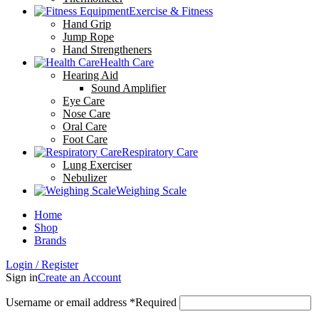
Exercise & Fitness
Hand Grip
Jump Rope
Hand Strengtheners
Health Care
Hearing Aid
Sound Amplifier
Eye Care
Nose Care
Oral Care
Foot Care
Respiratory Care
Lung Exerciser
Nebulizer
Weighing Scale
Home
Shop
Brands
Login / Register
Sign in
Create an Account
Username or email address
*
Required