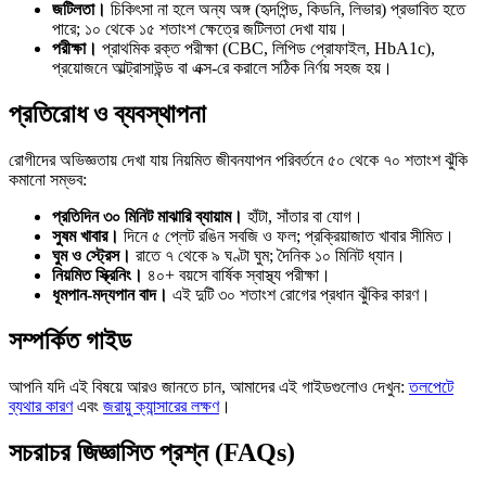
জটিলতা।
চিকিৎসা না হলে অন্য অঙ্গ (হৃদপিন্ড, কিডনি, লিভার) প্রভাবিত হতে
পারে; ১০ থেকে ১৫ শতাংশ ক্ষেত্রে জটিলতা দেখা যায়।
পরীক্ষা।
প্রাথমিক রক্ত পরীক্ষা (CBC, লিপিড প্রোফাইল, HbA1c),
প্রয়োজনে আল্ট্রাসাউন্ড বা এক্স-রে করালে সঠিক নির্ণয় সহজ হয়।
প্রতিরোধ ও ব্যবস্থাপনা
রোগীদের অভিজ্ঞতায় দেখা যায় নিয়মিত জীবনযাপন পরিবর্তনে ৫০ থেকে ৭০ শতাংশ ঝুঁকি
কমানো সম্ভব:
প্রতিদিন ৩০ মিনিট মাঝারি ব্যায়াম।
হাঁটা, সাঁতার বা যোগ।
সুষম খাবার।
দিনে ৫ প্লেট রঙিন সবজি ও ফল; প্রক্রিয়াজাত খাবার সীমিত।
ঘুম ও স্ট্রেস।
রাতে ৭ থেকে ৯ ঘণ্টা ঘুম; দৈনিক ১০ মিনিট ধ্যান।
নিয়মিত স্ক্রিনিং।
৪০+ বয়সে বার্ষিক স্বাস্থ্য পরীক্ষা।
ধূমপান-মদ্যপান বাদ।
এই দুটি ৩০ শতাংশ রোগের প্রধান ঝুঁকির কারণ।
সম্পর্কিত গাইড
আপনি যদি এই বিষয়ে আরও জানতে চান, আমাদের এই গাইডগুলোও দেখুন:
তলপেটে
ব্যথার কারণ
এবং
জরায়ু ক্যান্সারের লক্ষণ
।
সচরাচর জিজ্ঞাসিত প্রশ্ন (FAQs)