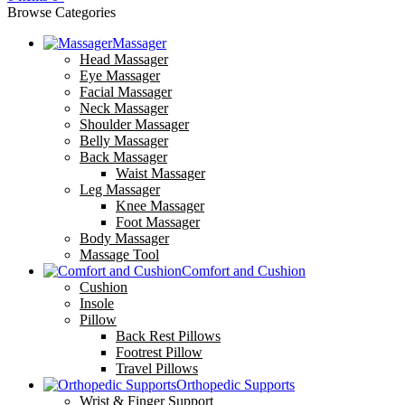
Browse Categories
Massager
Head Massager
Eye Massager
Facial Massager
Neck Massager
Shoulder Massager
Belly Massager
Back Massager
Waist Massager
Leg Massager
Knee Massager
Foot Massager
Body Massager
Massage Tool
Comfort and Cushion
Cushion
Insole
Pillow
Back Rest Pillows
Footrest Pillow
Travel Pillows
Orthopedic Supports
Wrist & Finger Support