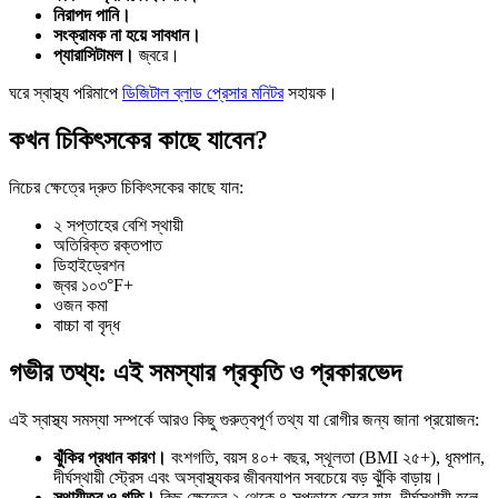
নিরাপদ পানি।
সংক্রামক না হয়ে সাবধান।
প্যারাসিটামল।
জ্বরে।
ঘরে স্বাস্থ্য পরিমাপে
ডিজিটাল ব্লাড প্রেসার মনিটর
সহায়ক।
কখন চিকিৎসকের কাছে যাবেন?
নিচের ক্ষেত্রে দ্রুত চিকিৎসকের কাছে যান:
২ সপ্তাহের বেশি স্থায়ী
অতিরিক্ত রক্তপাত
ডিহাইড্রেশন
জ্বর ১০৩°F+
ওজন কমা
বাচ্চা বা বৃদ্ধ
গভীর তথ্য: এই সমস্যার প্রকৃতি ও প্রকারভেদ
এই স্বাস্থ্য সমস্যা সম্পর্কে আরও কিছু গুরুত্বপূর্ণ তথ্য যা রোগীর জন্য জানা প্রয়োজন:
ঝুঁকির প্রধান কারণ।
বংশগতি, বয়স ৪০+ বছর, স্থূলতা (BMI ২৫+), ধূমপান,
দীর্ঘস্থায়ী স্ট্রেস এবং অস্বাস্থ্যকর জীবনযাপন সবচেয়ে বড় ঝুঁকি বাড়ায়।
স্থায়ীত্ব ও গতি।
কিছু ক্ষেত্রে ২ থেকে ৪ সপ্তাহে সেরে যায়, দীর্ঘস্থায়ী হলে