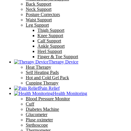
Back Support
Neck Support
Posture Correctors
Waist Support
Leg Support
Thigh Support
Knee Support
Calf Support
Ankle Support
Heel Support
Finger & Toe Support
Therapy Device
Heat Therapy
Self Heating Pads
Hot and Cold Gel Pack
Cupping Therapy
Pain Relief
Health Monitoring
Blood Pressure Monitor
Cuff
Diabetes Machine
Glucometer
Pluse oximeter
Stethoscope
Thermometer