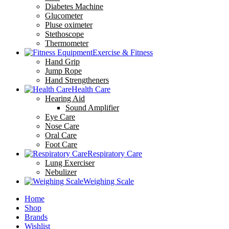
Diabetes Machine
Glucometer
Pluse oximeter
Stethoscope
Thermometer
Exercise & Fitness
Hand Grip
Jump Rope
Hand Strengtheners
Health Care
Hearing Aid
Sound Amplifier
Eye Care
Nose Care
Oral Care
Foot Care
Respiratory Care
Lung Exerciser
Nebulizer
Weighing Scale
Home
Shop
Brands
Wishlist