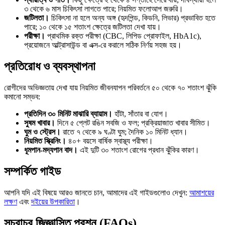
৩ থেকে ৬ মাস চিকিৎসা লাগতে পারে; নিয়মিত ফলোআপ জরুরি।
জটিলতা।
চিকিৎসা না হলে অন্য অঙ্গ (হৃদপিন্ড, কিডনি, লিভার) প্রভাবিত হতে
পারে; ১০ থেকে ১৫ শতাংশ ক্ষেত্রে জটিলতা দেখা যায়।
পরীক্ষা।
প্রাথমিক রক্ত পরীক্ষা (CBC, লিপিড প্রোফাইল, HbA1c),
প্রয়োজনে আল্ট্রাসাউন্ড বা এক্স-রে করালে সঠিক নির্ণয় সহজ হয়।
প্রতিরোধ ও ব্যবস্থাপনা
রোগীদের অভিজ্ঞতায় দেখা যায় নিয়মিত জীবনযাপন পরিবর্তনে ৫০ থেকে ৭০ শতাংশ ঝুঁকি
কমানো সম্ভব:
প্রতিদিন ৩০ মিনিট মাঝারি ব্যায়াম।
হাঁটা, সাঁতার বা যোগ।
সুষম খাবার।
দিনে ৫ প্লেট রঙিন সবজি ও ফল; প্রক্রিয়াজাত খাবার সীমিত।
ঘুম ও স্ট্রেস।
রাতে ৭ থেকে ৯ ঘণ্টা ঘুম; দৈনিক ১০ মিনিট ধ্যান।
নিয়মিত স্ক্রিনিং।
৪০+ বয়সে বার্ষিক স্বাস্থ্য পরীক্ষা।
ধূমপান-মদ্যপান বাদ।
এই দুটি ৩০ শতাংশ রোগের প্রধান ঝুঁকির কারণ।
সম্পর্কিত গাইড
আপনি যদি এই বিষয়ে আরও জানতে চান, আমাদের এই গাইডগুলোও দেখুন:
আমাশয়ের
লক্ষণ
এবং
দইয়ের উপকারিতা
।
সচরাচর জিজ্ঞাসিত প্রশ্ন (FAQs)