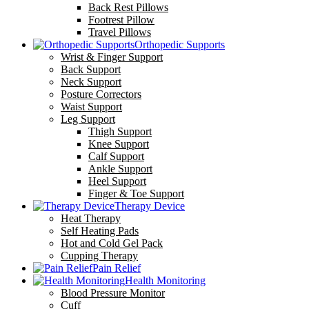
Back Rest Pillows
Footrest Pillow
Travel Pillows
Orthopedic Supports
Wrist & Finger Support
Back Support
Neck Support
Posture Correctors
Waist Support
Leg Support
Thigh Support
Knee Support
Calf Support
Ankle Support
Heel Support
Finger & Toe Support
Therapy Device
Heat Therapy
Self Heating Pads
Hot and Cold Gel Pack
Cupping Therapy
Pain Relief
Health Monitoring
Blood Pressure Monitor
Cuff