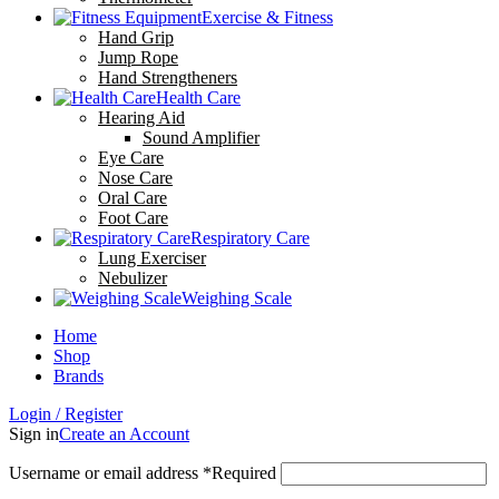
Exercise & Fitness
Hand Grip
Jump Rope
Hand Strengtheners
Health Care
Hearing Aid
Sound Amplifier
Eye Care
Nose Care
Oral Care
Foot Care
Respiratory Care
Lung Exerciser
Nebulizer
Weighing Scale
Home
Shop
Brands
Login / Register
Sign in
Create an Account
Username or email address
*
Required