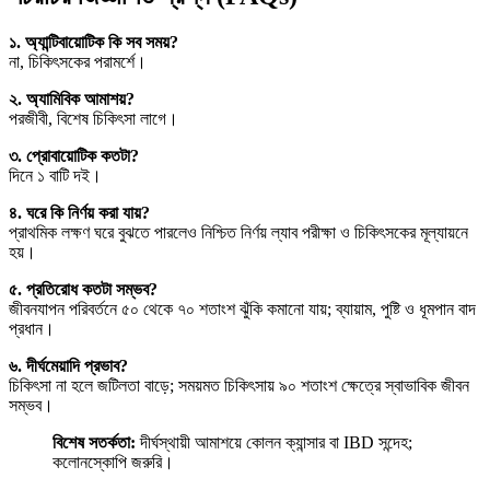
১. অ্যান্টিবায়োটিক কি সব সময়?
না, চিকিৎসকের পরামর্শে।
২. অ্যামিবিক আমাশয়?
পরজীবী, বিশেষ চিকিৎসা লাগে।
৩. প্রোবায়োটিক কতটা?
দিনে ১ বাটি দই।
৪. ঘরে কি নির্ণয় করা যায়?
প্রাথমিক লক্ষণ ঘরে বুঝতে পারলেও নিশ্চিত নির্ণয় ল্যাব পরীক্ষা ও চিকিৎসকের মূল্যায়নে
হয়।
৫. প্রতিরোধ কতটা সম্ভব?
জীবনযাপন পরিবর্তনে ৫০ থেকে ৭০ শতাংশ ঝুঁকি কমানো যায়; ব্যায়াম, পুষ্টি ও ধূমপান বাদ
প্রধান।
৬. দীর্ঘমেয়াদি প্রভাব?
চিকিৎসা না হলে জটিলতা বাড়ে; সময়মত চিকিৎসায় ৯০ শতাংশ ক্ষেত্রে স্বাভাবিক জীবন
সম্ভব।
বিশেষ সতর্কতা:
দীর্ঘস্থায়ী আমাশয়ে কোলন ক্যান্সার বা IBD সন্দেহ;
কলোনস্কোপি জরুরি।