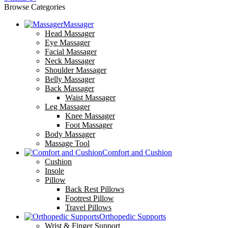
Browse Categories
Massager
Head Massager
Eye Massager
Facial Massager
Neck Massager
Shoulder Massager
Belly Massager
Back Massager
Waist Massager
Leg Massager
Knee Massager
Foot Massager
Body Massager
Massage Tool
Comfort and Cushion
Cushion
Insole
Pillow
Back Rest Pillows
Footrest Pillow
Travel Pillows
Orthopedic Supports
Wrist & Finger Support