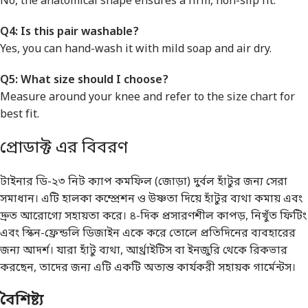
No, the anatomical shape ensures a firm, non-slip fit.
Q4: Is this pair washable?
Yes, you can hand-wash it with mild soap and air dry.
Q5: What size should I choose?
Measure around your knee and refer to the size chart for
best fit.
প্রোডাক্ট এর বিবরণ
টাইনার ডি-২৩ নিট ক্যাপ কমফিল (জোড়া) দুর্বল হাঁটুর জন্য সেরা
সমাধান। এটি হালকা কম্প্রেশন ও উষ্ণতা দিয়ে হাঁটুর ব্যথা কমায় এবং
দ্রুত আরোগ্যে সহায়তা করে। ৪-দিক প্রসারণশীল কাপড়, নিখুঁত ফিটিং
এবং স্কিন-ফ্রেন্ডলি ডিজাইন একে করে তোলে প্রতিদিনের ব্যবহারের
জন্য আদর্শ। যারা হাঁটু ব্যথা, আর্থ্রাইটিস বা ইনজুরি থেকে রিকভার
করছেন, তাদের জন্য এটি একটি অত্যন্ত কার্যকরী সহায়ক গার্মেন্টস।
বৈশিষ্ট্য