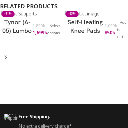
RELATED PRODUCTS
-11%
-23%
Tynor (A-
Self-Heating
Add
1,899
৳
1,099
৳
Select
05) Lumbo
Knee Pads
to
1,699
৳
850
৳
options
cart
Sacral Belt
Knee Warmer
Free Shipping.
No extra delivery charge*