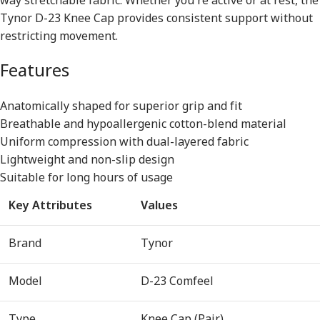
way stretchable fabric. Whether you’re active or at rest, the
Tynor D-23 Knee Cap provides consistent support without
restricting movement.
Features
Anatomically shaped for superior grip and fit
Breathable and hypoallergenic cotton-blend material
Uniform compression with dual-layered fabric
Lightweight and non-slip design
Suitable for long hours of usage
Key Attributes
Values
Brand
Tynor
Model
D-23 Comfeel
Type
Knee Cap (Pair)