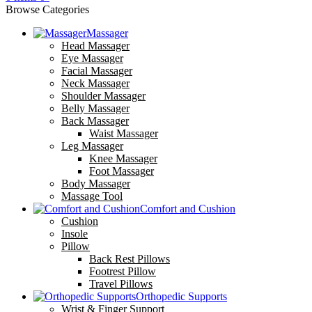
Browse Categories
Massager
Head Massager
Eye Massager
Facial Massager
Neck Massager
Shoulder Massager
Belly Massager
Back Massager
Waist Massager
Leg Massager
Knee Massager
Foot Massager
Body Massager
Massage Tool
Comfort and Cushion
Cushion
Insole
Pillow
Back Rest Pillows
Footrest Pillow
Travel Pillows
Orthopedic Supports
Wrist & Finger Support