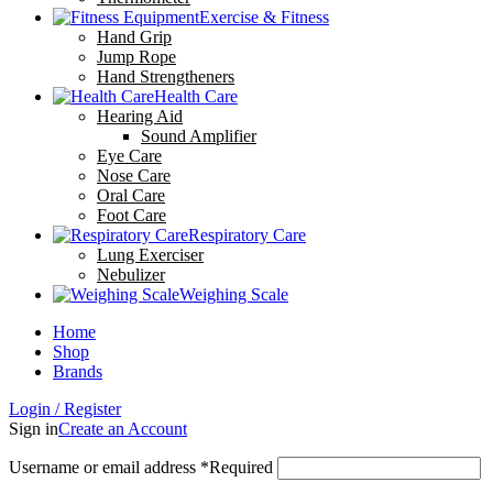
Exercise & Fitness
Hand Grip
Jump Rope
Hand Strengtheners
Health Care
Hearing Aid
Sound Amplifier
Eye Care
Nose Care
Oral Care
Foot Care
Respiratory Care
Lung Exerciser
Nebulizer
Weighing Scale
Home
Shop
Brands
Login / Register
Sign in
Create an Account
Username or email address
*
Required