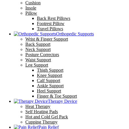
Cushion
Insole
Pillow
Back Rest Pillows
Footrest Pillow
Travel Pillows
Orthopedic Supports
Wrist & Finger Support
Back Support
Neck Support
Posture Correctors
Waist Support
Leg Support
Thigh Support
Knee Support
Calf Support
Ankle Support
Heel Support
Finger & Toe Support
Therapy Device
Heat Therapy
Self Heating Pads
Hot and Cold Gel Pack
Cupping Therapy
Pain Relief