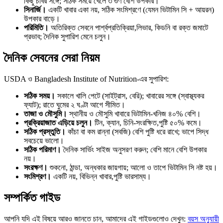
কিছু চর্বির সঙ্গে; সঠিক সময়ে খেলে ৩ গুণ বেশি উপকার।
সিনার্জি।
একটি খাবার একা নয়, সঠিক সংমিশ্রণে (যেমন ভিটামিন সি + আয়রন)
উপকার বাড়ে।
পরিমিতি।
অতিরিক্ত সেবনে পার্শ্বপ্রতিক্রিয়া,লিভার, কিডনি বা রক্ত জমাটে
প্রভাব; দৈনিক সুপারিশ মেনে চলুন।
দৈনিক সেবনের সেরা নিয়ম
USDA ও Bangladesh Institute of Nutrition-এর সুপারিশ:
সঠিক সময়।
সকালে খালি পেটে (সাইট্রাস, বেরি); খাবারের সঙ্গে (স্বাস্থ্যকর
ফ্যাট); রাতে ঘুমের ২ ঘণ্টা আগে সীমিত।
তাজা ও মৌসুমি।
স্থানীয় ও মৌসুমি খাবারে ভিটামিন-খনিজ ৪০% বেশি।
প্রক্রিয়াজাত এড়িয়ে চলুন।
টিন, ক্যান, চিনি-সংরক্ষিত,পুষ্টি ৫০% কমে।
সঠিক প্রস্তুতি।
কাঁচা বা কম রান্না (সবজি) বেশি পুষ্টি ধরে রাখে; ভাপে সিদ্ধ
সবচেয়ে ভালো।
সঠিক পরিমাণ।
দৈনিক সার্ভিং সাইজ অনুসরণ করুন; বেশি মানে বেশি উপকার
নয়।
সংরক্ষণ।
শুকনো, ঠান্ডা, অন্ধকার জায়গায়; আলো ও তাপে ভিটামিন সি নষ্ট হয়।
সংমিশ্রণ।
একটি নয়, বিভিন্ন খাবার,পুষ্টি ভারসাম্য।
সম্পর্কিত গাইড
আপনি যদি এই বিষয়ে আরও জানতে চান, আমাদের এই গাইডগুলোও দেখুন:
বয়স অনুযায়ী