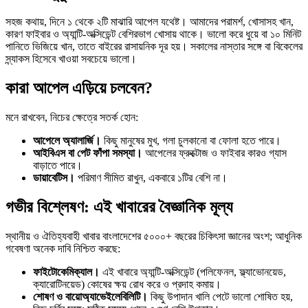
সহজ কথায়, দিনে ১ থেকে ২টি মাঝারি আপেল যথেষ্ট। আমাদের পরামর্শ, খোসাসহ খান,
কারণ ফাইবার ও অ্যান্টি-অক্সিডেন্ট বেশিরভাগ খোসায় থাকে। ভালো করে ধুয়ে বা ১০ মিনিট
পানিতে ভিজিয়ে খান, তাতে বাইরের রাসায়নিক দূর হয়। সকালের নাস্তার সঙ্গে বা বিকেলের
স্ন্যাকস হিসেবে খাওয়া সবচেয়ে ভালো।
কারা আপেল এড়িয়ে চলবেন?
মনে রাখবেন, নিচের ক্ষেত্রে সতর্ক হোন:
আপেলে অ্যালার্জি।
কিছু মানুষের মুখ, গলা চুলকানো বা ফোলা হতে পারে।
আইবিএস বা পেট ফাঁপা সমস্যা।
আপেলের ফ্রুক্টোজ ও ফাইবার কারও গ্যাস
বাড়াতে পারে।
ডায়াবেটিস।
পরিমাণ সীমিত রাখুন, একবারে ১টির বেশি না।
গভীর বিশ্লেষণ: এই খাবারের বৈজ্ঞানিক মূল্য
স্থানীয় ও ঐতিহ্যবাহী খাবার বাংলাদেশের ৫০০০+ বছরের চিকিৎসা জ্ঞানের অংশ; আধুনিক
গবেষণা অনেক দাবি নিশ্চিত করছে:
ফাইটোকেমিক্যাল।
এই খাবারে অ্যান্টি-অক্সিডেন্ট (পলিফেনল, ফ্ল্যাভোনয়েড,
ক্যারোটিনয়েড) কোষের ক্ষয় রোধ করে ও প্রদাহ কমায়।
শোষণ ও বায়োঅ্যাভেইলেবিলিটি।
কিছু উপাদান খালি পেটে ভালো শোষিত হয়,