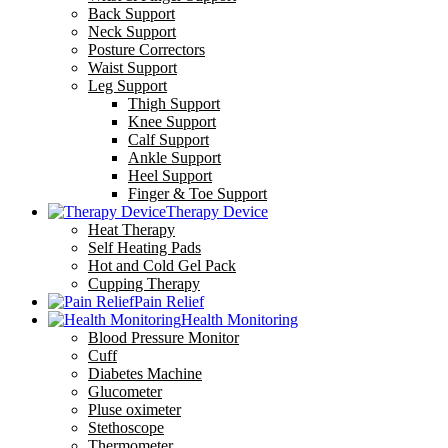
Back Support
Neck Support
Posture Correctors
Waist Support
Leg Support
Thigh Support
Knee Support
Calf Support
Ankle Support
Heel Support
Finger & Toe Support
Therapy Device
Heat Therapy
Self Heating Pads
Hot and Cold Gel Pack
Cupping Therapy
Pain Relief
Health Monitoring
Blood Pressure Monitor
Cuff
Diabetes Machine
Glucometer
Pluse oximeter
Stethoscope
Thermometer