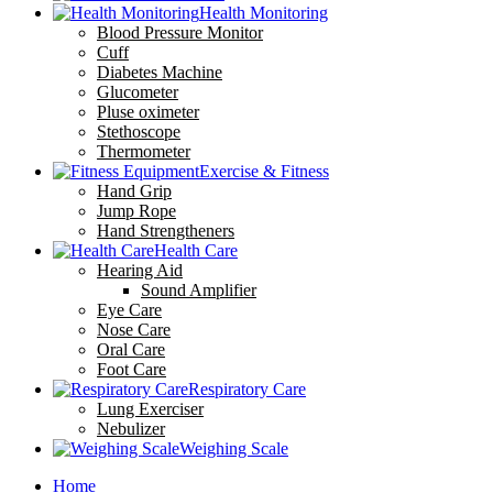
Health Monitoring
Blood Pressure Monitor
Cuff
Diabetes Machine
Glucometer
Pluse oximeter
Stethoscope
Thermometer
Exercise & Fitness
Hand Grip
Jump Rope
Hand Strengtheners
Health Care
Hearing Aid
Sound Amplifier
Eye Care
Nose Care
Oral Care
Foot Care
Respiratory Care
Lung Exerciser
Nebulizer
Weighing Scale
Home