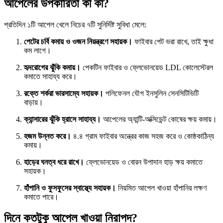
আপেলের উপকারিতা কী কী?
প্রতিদিন ১টি আপেল খেলে নিচের ৭টি সুনির্দিষ্ট সুবিধা মেলে:
পেটের চর্বি কমায় ও ওজন নিয়ন্ত্রণে সহায়ক।
ফাইবার পেট ভরা রাখে, তাই ক্ষুধা
কম লাগে।
হৃদরোগের ঝুঁকি কমায়।
পেকটিন ফাইবার ও ফ্লেভোনয়েড LDL কোলেস্টেরল
কমাতে সাহায্য করে।
রক্তে শর্করা ভারসাম্যে সহায়ক।
পলিফেনল যৌগ ইনসুলিন সেনসিটিভিটি
বাড়ায়।
ক্যান্সারের ঝুঁকি হ্রাসে সাহায্য।
আপেলের অ্যান্টি-অক্সিডেন্ট কোষের ক্ষয় কমায়।
হজম উন্নত করে।
৪.৪ গ্রাম ফাইবার অন্ত্রের কাজ সহজ করে ও কোষ্ঠকাঠিন্য
কমায়।
হাড়ের ঘনত্ব ধরে রাখে।
ফ্লেভোনয়েড ও বোরন উপাদান হাড় ক্ষয় কমাতে
সহায়ক।
হাঁপানি ও ফুসফুসের স্বাস্থ্যে সহায়ক।
নিয়মিত আপেল খাওয়া হাঁপানির লক্ষণ
কমাতে পারে।
দিনে কতটুকু আপেল খাওয়া নিরাপদ?