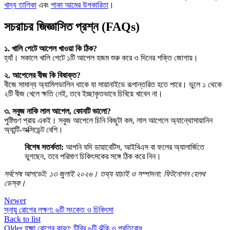
খাদ্য তালিকা
এবং
পাকা আমের উপকারিতা
।
সচরাচর জিজ্ঞাসিত প্রশ্ন (FAQs)
১. খালি পেটে আপেল খাওয়া কি ঠিক?
হ্যাঁ। সকালে খালি পেটে ১টি আপেল হজম শুরু করে ও দিনের শক্তি জোগায়।
২. আপেলের বীজ কি বিষাক্ত?
বীজে সামান্য অ্যামিগডালিন থাকে যা সায়ানাইডে রূপান্তরিত হতে পারে। ভুলে ১ থেকে
২টি বীজ খেলে ক্ষতি নেই, তবে ইচ্ছাকৃতভাবে চিবিয়ে খাবেন না।
৩. সবুজ নাকি লাল আপেল, কোনটি ভালো?
পুষ্টিগুণ প্রায় একই। সবুজ আপেলে চিনি কিছুটা কম, লাল আপেলে অ্যান্থোসায়ানিন
অ্যান্টি-অক্সিডেন্ট বেশি।
বিশেষ সতর্কতা:
আপনি যদি ডায়াবেটিস, আইবিএস বা ফলের অ্যালার্জিতে
ভুগছেন, তবে পরিমাণ চিকিৎসকের সঙ্গে ঠিক করে নিন।
সর্বশেষ আপডেট: ১৩ জুলাই ২০২৬। তথ্য যাচাই ও সম্পাদনা: ফিটনোশন হেলথ
ডেস্ক।
Newer
স্নায়ু রোগের লক্ষণ: ৬টি সংকেত ও চিকিৎসা
Back to list
Older
যক্ষ্মা রোগের কারণ: টিবির ৬টি ঝুঁকি ও প্রতিরোধ