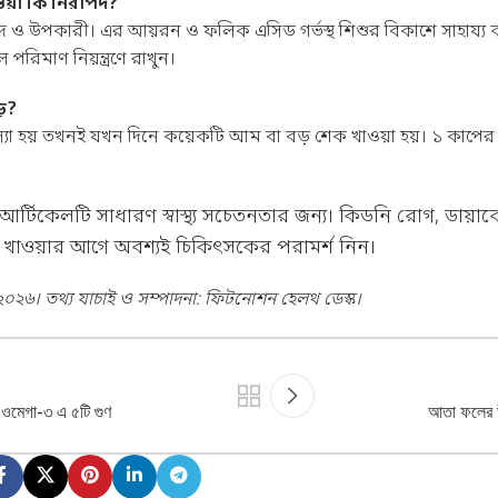
াওয়া কি নিরাপদ?
াপদ ও উপকারী। এর আয়রন ও ফলিক এসিড গর্ভস্থ শিশুর বিকাশে সাহায্য 
পরিমাণ নিয়ন্ত্রণে রাখুন।
ে?
যা হয় তখনই যখন দিনে কয়েকটি আম বা বড় শেক খাওয়া হয়। ১ কাপের মধ
র্টিকেলটি সাধারণ স্বাস্থ্য সচেতনতার জন্য। কিডনি রোগ, ডায়াবেটি
খাওয়ার আগে অবশ্যই চিকিৎসকের পরামর্শ নিন।
০২৬। তথ্য যাচাই ও সম্পাদনা: ফিটনোশন হেলথ ডেস্ক।
ও ওমেগা-৩ এ ৫টি গুণ
আতা ফলের উপক