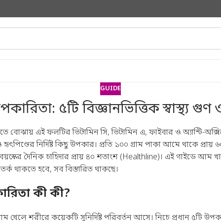
GUIDE
রিতা: ৫টি বিজ্ঞানভিত্তিক স্বাস্থ্য গুণ 
বোঝায় এই ফলটির ভিটামিন সি, ভিটামিন এ, ফাইবার ও অ্যান্টি-অক্সি
হৃৎপিণ্ডের নির্দিষ্ট কিছু উপকার। প্রতি ১০০ গ্রাম পাকা আমে থাকে প্রায় 
য়স্কের দৈনিক চাহিদার প্রায় ৪০ শতাংশ (
Healthline
)। এই গাইডে আম খাও
র্ক থাকতে হবে, সব বিস্তারিত থাকছে।
ারিতা কী কী?
 খেলে শরীরে কয়েকটি সুনির্দিষ্ট পরিবর্তন আসে। নিচে প্রধান ৫টি উপকা