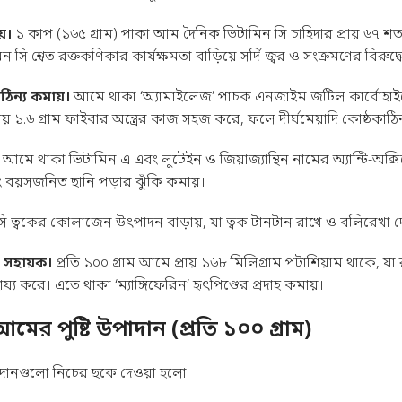
়।
১ কাপ (১৬৫ গ্রাম) পাকা আম দৈনিক ভিটামিন সি চাহিদার প্রায় ৬৭ শ
ন সি শ্বেত রক্তকণিকার কার্যক্ষমতা বাড়িয়ে সর্দি-জ্বর ও সংক্রমণের বিরুদ
ন্য কমায়।
আমে থাকা ‘অ্যামাইলেজ’ পাচক এনজাইম জটিল কার্বোহাইড্
প্রায় ১.৬ গ্রাম ফাইবার অন্ত্রের কাজ সহজ করে, ফলে দীর্ঘমেয়াদি কোষ্ঠকাঠি
আমে থাকা ভিটামিন এ এবং লুটেইন ও জিয়াজ্যান্থিন নামের অ্যান্টি-অক্স
বয়সজনিত ছানি পড়ার ঝুঁকি কমায়।
ি ত্বকের কোলাজেন উৎপাদন বাড়ায়, যা ত্বক টানটান রাখে ও বলিরেখা 
ণে সহায়ক।
প্রতি ১০০ গ্রাম আমে প্রায় ১৬৮ মিলিগ্রাম পটাশিয়াম থাকে, যা
য্য করে। এতে থাকা ‘ম্যাঙ্গিফেরিন’ হৃৎপিণ্ডের প্রদাহ কমায়।
র পুষ্টি উপাদান (প্রতি ১০০ গ্রাম)
দানগুলো নিচের ছকে দেওয়া হলো: