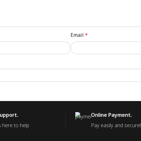
Email
*
Support.
Online Payment.
 here to help
Pay easily and securel