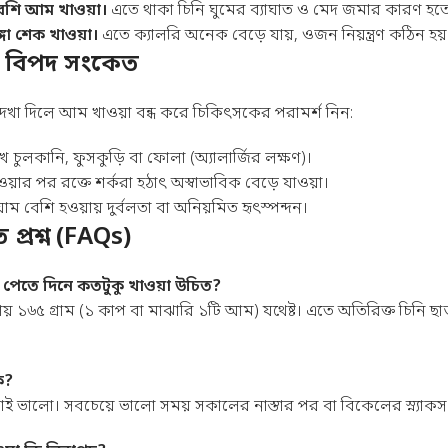
েশি আম খাওয়া।
এতে থাকা চিনি ঘুমের ব্যাঘাত ও মেদ জমার কারণ হত
ঙ্গো শেক খাওয়া।
এতে ক্যালরি অনেক বেড়ে যায়, ওজন নিয়ন্ত্রণ কঠিন হয়
: বিপদ সংকেত
েখা দিলে আম খাওয়া বন্ধ করে চিকিৎসকের পরামর্শ নিন:
 চুলকানি, ফুসকুড়ি বা ফোলা (অ্যালার্জির লক্ষণ)।
াওয়ার পর রক্তে শর্করা হঠাৎ অস্বাভাবিক বেড়ে যাওয়া।
়াম বেশি হওয়ায় দুর্বলতা বা অনিয়মিত হৃৎস্পন্দন।
প্রশ্ন (FAQs)
পেতে দিনে কতটুকু খাওয়া উচিত?
িনে প্রায় ১৬৫ গ্রাম (১ কাপ বা মাঝারি ১টি আম) যথেষ্ট। এতে অতিরিক্ত চিনি
ক?
ই ভালো। সবচেয়ে ভালো সময় সকালের নাস্তার পর বা বিকেলের স্ন্যাকস