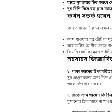
রাতে ঘুমানোর ঠিক আগে ব
দুধ-চিনি দিয়ে বড় গ্লাস ম্যা
কখন সতর্ক হবেন
মনে রাখবেন, নিচের লক্ষণ দ
আম খাওয়ার পর ঠোঁট বা মুখে
ডায়াবেটিস রোগীর ক্ষেত্রে খ
কিডনি রোগীর ক্ষেত্রে পটাশিয
সচরাচর জিজ্ঞাসিত 
১. পাকা আমের উপকারিতা 
সুস্থ প্রাপ্তবয়স্কের জন্য দ
ভালো উপকার মেলে।
২. রাতে আম খাওয়া কি ঠি
ঘুমানোর ঠিক আগে না খাওয়া