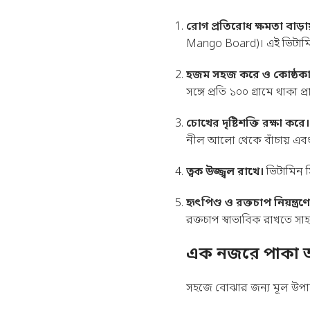
রোগ প্রতিরোধ ক্ষমতা বাড়ায
Mango Board
)। এই ভিটামি
হজম সহজ করে ও কোষ্ঠকাঠি
সঙ্গে প্রতি ১০০ গ্রামে থাকা 
চোখের দৃষ্টিশক্তি রক্ষা করে।
নীল আলো থেকে বাঁচায় এবং 
ত্বক উজ্জ্বল রাখে।
ভিটামিন স
হৃৎপিণ্ড ও রক্তচাপ নিয়ন্ত্র
রক্তচাপ স্বাভাবিক রাখতে সাহা
এক নজরে পাকা আমে
সহজে বোঝার জন্য মূল উপা