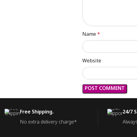
Name
*
Website
Free Shipping.
24/7 
No extra delivery charge*
Always