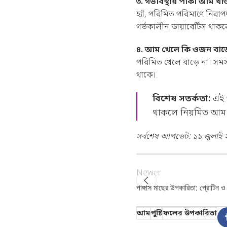
৩. গর্ভাবস্থায় পাকা আম খ
হ্যাঁ, পরিমিত পরিমাণে নির
গর্ভকালীন ডায়াবেটিস থাকলে 
৪. আম খেলে কি ওজন বাড়
পরিমিত খেলে বাড়ে না। সমস্
থাকে।
বিশেষ সতর্কতা:
এই আ
থাকলে নিয়মিত আম 
সর্বশেষ আপডেট: ১১ জুলাই ২
Newer
পাঙ্গাস মাছের উপকারিতা: প্রোটিন 
আম
পুষ্টি
ফলের উপকারিতা