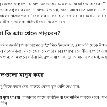
্তবয়স্কের জন্য দিনে ১ কাপ, অর্থাৎ প্রায় ১৬৫ গ্রাম (মাঝারি আকারের 
ে ২ টুকরার বেশি না খাওয়াই ভালো, কারণ আমে প্রতি ১০০ গ্রামে প্রায় 
কালের নাস্তার পর বা বিকেলের স্ন্যাকস হিসেবে খাওয়া সবচেয়ে ভালো। ব
ায়ী খাদ্য তালিকা
গাইডটি দেখে নিতে পারেন।
ীরা কি আম খেতে পারবেন?
তর্কতা জরুরি। পাকা আমের গ্লাইসেমিক ইনডেক্স (GI) মাঝারি থেকে উচ্চ 
রক্তে শর্করা দ্রুত বেড়ে যেতে পারে (
Healthline
)। রোগীদের ক্ষেত্রে দে
 ৫০ গ্রাম) আম খেলে শর্করা নিয়ন্ত্রণে রাখা সহজ হয়। আমাদের পরামর্শ,
ুলগুলো মানুষ করে
ঁকিতে বদলে দেয়। বাস্তবে যেসব ভুল বেশি দেখা যায়:
ধুয়ে খাওয়া।
বাজারের আমে কার্বাইড বা ফরমালিন থাকতে পারে। খাও
ে নিন।