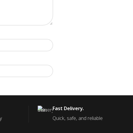
Fast Delivery.
y
Quick, safe, and reliable