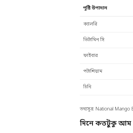
পুষ্টি উপাদান
ক্যালরি
ভিটামিন সি
ফাইবার
পটাশিয়াম
চিনি
তথ্যসূত্র:
National Mango 
দিনে কতটুকু আম 