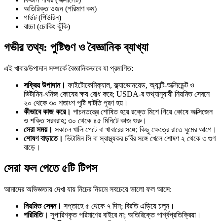
অতিরিক্ত ওজন (পরিমাণ কম)
গাউট (পিউরিন)
বাচ্চা (চোকিং ঝুঁকি)
গভীর তথ্য: পুষ্টিগুণ ও বৈজ্ঞানিক ব্যাখ্যা
এই খাবার/উপাদান সম্পর্কে বৈজ্ঞানিকভাবে যা প্রমাণিত:
সক্রিয় উপাদান।
ফাইটোকেমিক্যাল, ফ্ল্যাভোনয়েড, অ্যান্টি-অক্সিডেন্ট ও
ভিটামিন-খনিজ কোষের ক্ষয় রোধ করে; USDA-র তথ্যানুযায়ী নিয়মিত সেবনে
২০ থেকে ৩০ শতাংশ পুষ্টি ঘাটতি পূরণ হয়।
কীভাবে কাজ করে।
পাচনতন্ত্রে শোষিত হয়ে রক্তে মিশে গিয়ে কোষে অক্সিজেন
ও শক্তি সরবরাহ; ৩০ থেকে ৪৫ মিনিটে কাজ শুরু।
সেরা সময়।
সকালে খালি পেটে বা খাবারের সঙ্গে; কিছু ক্ষেত্রে রাতে ঘুমের আগে।
শোষণ বাড়াতে।
ভিটামিন সি বা স্বাস্থ্যকর চর্বির সঙ্গে খেলে শোষণ ২ থেকে ৩ গুণ
বাড়ে।
সেরা ফল পেতে ৫টি টিপস
আমাদের অভিজ্ঞতায় দেখা যায় নিচের নিয়মে সবচেয়ে ভালো ফল আসে:
নিয়মিত সেবন।
সপ্তাহে ৫ থেকে ৭ দিন; বিরতি এড়িয়ে চলুন।
পরিমিতি।
সুপারিশকৃত পরিমাণের বাইরে না; অতিরিক্তে পার্শ্বপ্রতিক্রিয়া।