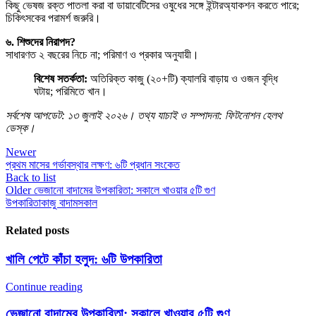
কিছু ভেষজ রক্ত পাতলা করা বা ডায়াবেটিসের ওষুধের সঙ্গে ইন্টারঅ্যাকশন করতে পারে;
চিকিৎসকের পরামর্শ জরুরি।
৬. শিশুদের নিরাপদ?
সাধারণত ২ বছরের নিচে না; পরিমাণ ও প্রকার অনুযায়ী।
বিশেষ সতর্কতা:
অতিরিক্ত কাজু (২০+টি) ক্যালরি বাড়ায় ও ওজন বৃদ্ধি
ঘটায়; পরিমিতে খান।
সর্বশেষ আপডেট: ১৩ জুলাই ২০২৬। তথ্য যাচাই ও সম্পাদনা: ফিটনোশন হেলথ
ডেস্ক।
Newer
প্রথম মাসের গর্ভাবস্থার লক্ষণ: ৬টি প্রধান সংকেত
Back to list
Older
ভেজানো বাদামের উপকারিতা: সকালে খাওয়ার ৫টি গুণ
উপকারিতা
কাজু বাদাম
সকাল
Related posts
খালি পেটে কাঁচা হলুদ: ৬টি উপকারিতা
Continue reading
ভেজানো বাদামের উপকারিতা: সকালে খাওয়ার ৫টি গুণ