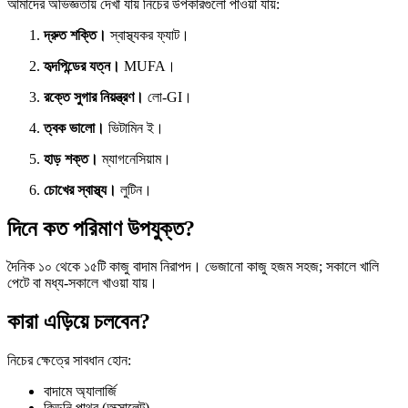
আমাদের অভিজ্ঞতায় দেখা যায় নিচের উপকারগুলো পাওয়া যায়:
দ্রুত শক্তি।
স্বাস্থ্যকর ফ্যাট।
হৃদপিন্ডের যত্ন।
MUFA।
রক্তে সুগার নিয়ন্ত্রণ।
লো-GI।
ত্বক ভালো।
ভিটামিন ই।
হাড় শক্ত।
ম্যাগনেসিয়াম।
চোখের স্বাস্থ্য।
লুটিন।
দিনে কত পরিমাণ উপযুক্ত?
দৈনিক ১০ থেকে ১৫টি কাজু বাদাম নিরাপদ। ভেজানো কাজু হজম সহজ; সকালে খালি
পেটে বা মধ্য-সকালে খাওয়া যায়।
কারা এড়িয়ে চলবেন?
নিচের ক্ষেত্রে সাবধান হোন:
বাদামে অ্যালার্জি
কিডনি পাথর (অক্সালেট)