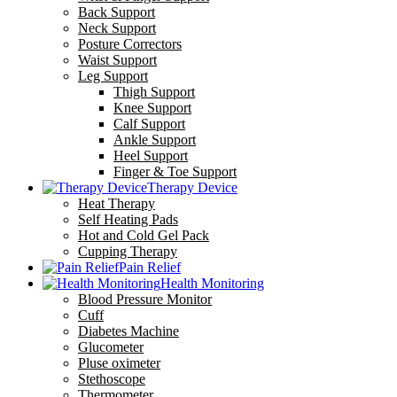
Back Support
Neck Support
Posture Correctors
Waist Support
Leg Support
Thigh Support
Knee Support
Calf Support
Ankle Support
Heel Support
Finger & Toe Support
Therapy Device
Heat Therapy
Self Heating Pads
Hot and Cold Gel Pack
Cupping Therapy
Pain Relief
Health Monitoring
Blood Pressure Monitor
Cuff
Diabetes Machine
Glucometer
Pluse oximeter
Stethoscope
Thermometer