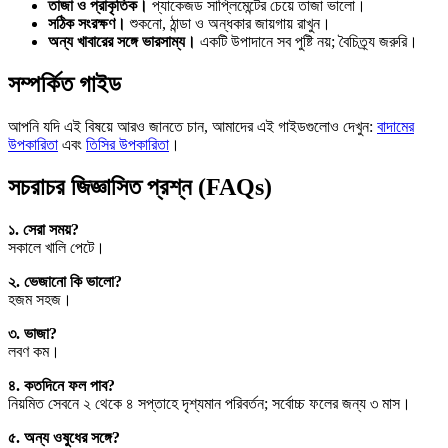
তাজা ও প্রাকৃতিক।
প্যাকেজড সাপ্লিমেন্টের চেয়ে তাজা ভালো।
সঠিক সংরক্ষণ।
শুকনো, ঠান্ডা ও অন্ধকার জায়গায় রাখুন।
অন্য খাবারের সঙ্গে ভারসাম্য।
একটি উপাদানে সব পুষ্টি নয়; বৈচিত্র্য জরুরি।
সম্পর্কিত গাইড
আপনি যদি এই বিষয়ে আরও জানতে চান, আমাদের এই গাইডগুলোও দেখুন:
বাদামের
উপকারিতা
এবং
তিসির উপকারিতা
।
সচরাচর জিজ্ঞাসিত প্রশ্ন (FAQs)
১. সেরা সময়?
সকালে খালি পেটে।
২. ভেজানো কি ভালো?
হজম সহজ।
৩. ভাজা?
লবণ কম।
৪. কতদিনে ফল পাব?
নিয়মিত সেবনে ২ থেকে ৪ সপ্তাহে দৃশ্যমান পরিবর্তন; সর্বোচ্চ ফলের জন্য ৩ মাস।
৫. অন্য ওষুধের সঙ্গে?