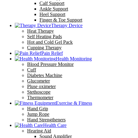
Calf Support
Ankle Support
Heel Support
Finger & Toe Support
Therapy Device
Heat Therapy
Self Heating Pads
Hot and Cold Gel Pack
Cupping Therapy
Pain Relief
Health Monitoring
Blood Pressure Monitor
Cuff
Diabetes Machine
Glucometer
Pluse oximeter
Stethoscope
Thermometer
Exercise & Fitness
Hand Grip
Jump Rope
Hand Strengtheners
Health Care
Hearing Aid
Sound Amplifier