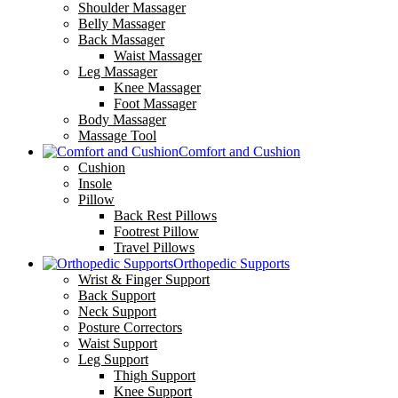
Shoulder Massager
Belly Massager
Back Massager
Waist Massager
Leg Massager
Knee Massager
Foot Massager
Body Massager
Massage Tool
Comfort and Cushion
Cushion
Insole
Pillow
Back Rest Pillows
Footrest Pillow
Travel Pillows
Orthopedic Supports
Wrist & Finger Support
Back Support
Neck Support
Posture Correctors
Waist Support
Leg Support
Thigh Support
Knee Support