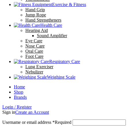
Exercise & Fitness
Hand Grip
Jump Rope
Hand Strengtheners
Health Care
Hearing Aid
Sound Amplifier
Eye Care
Nose Care
Oral Care
Foot Care
Respiratory Care
Lung Exerciser
Nebulizer
Weighing Scale
Home
Shop
Brands
Login / Register
Sign in
Create an Account
Username or email address
*
Required