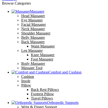
Browse Categories
Massager
Head Massager
Eye Massager
Facial Massager
Neck Massager
Shoulder Massager
Belly Massager
Back Massager
Waist Massager
Leg Massager
Knee Massager
Foot Massager
Body Massager
Massage Tool
Comfort and Cushion
Cushion
Insole
Pillow
Back Rest Pillows
Footrest Pillow
Travel Pillows
Orthopedic Supports
Wrist & Finger Support