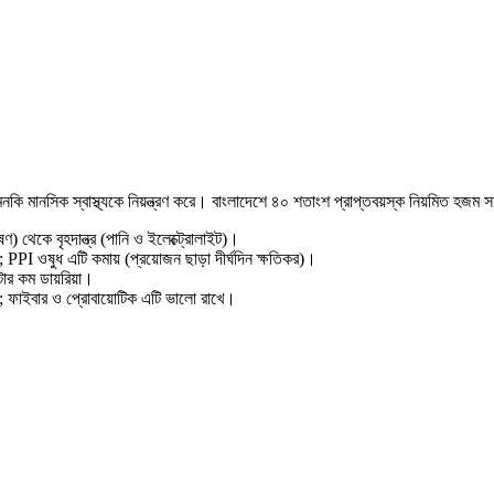
এমনকি মানসিক স্বাস্থ্যকে নিয়ন্ত্রণ করে। বাংলাদেশে ৪০ শতাংশ প্রাপ্তবয়স্ক নিয়মিত হজম 
েকে বৃহদান্ত্র (পানি ও ইলেক্ট্রোলাইট)।
 PPI ওষুধ এটি কমায় (প্রয়োজন ছাড়া দীর্ঘদিন ক্ষতিকর)।
ার কম ডায়রিয়া।
্ত; ফাইবার ও প্রোবায়োটিক এটি ভালো রাখে।