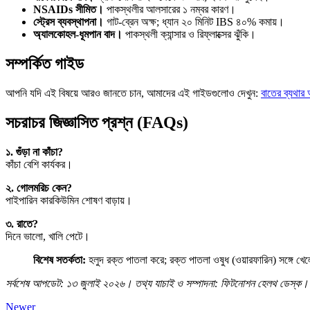
NSAIDs সীমিত।
পাকস্থলীর আলসারের ১ নম্বর কারণ।
স্ট্রেস ব্যবস্থাপনা।
গাট-ব্রেন অক্ষ; ধ্যান ২০ মিনিট IBS ৪০% কমায়।
অ্যালকোহল-ধূমপান বাদ।
পাকস্থলী ক্যান্সার ও রিফ্লাক্সের ঝুঁকি।
সম্পর্কিত গাইড
আপনি যদি এই বিষয়ে আরও জানতে চান, আমাদের এই গাইডগুলোও দেখুন:
বাতের ব্যথার
সচরাচর জিজ্ঞাসিত প্রশ্ন (FAQs)
১. গুঁড়া না কাঁচা?
কাঁচা বেশি কার্যকর।
২. গোলমরিচ কেন?
পাইপারিন কারকিউমিন শোষণ বাড়ায়।
৩. রাতে?
দিনে ভালো, খালি পেটে।
বিশেষ সতর্কতা:
হলুদ রক্ত পাতলা করে; রক্ত পাতলা ওষুধ (ওয়ারফারিন) সঙ্গে খে
সর্বশেষ আপডেট: ১৩ জুলাই ২০২৬। তথ্য যাচাই ও সম্পাদনা: ফিটনোশন হেলথ ডেস্ক।
Newer