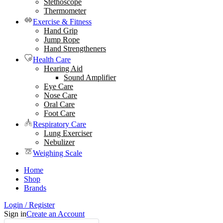
Stethoscope
Thermometer
Exercise & Fitness
Hand Grip
Jump Rope
Hand Strengtheners
Health Care
Hearing Aid
Sound Amplifier
Eye Care
Nose Care
Oral Care
Foot Care
Respiratory Care
Lung Exerciser
Nebulizer
Weighing Scale
Home
Shop
Brands
Login / Register
Sign in
Create an Account