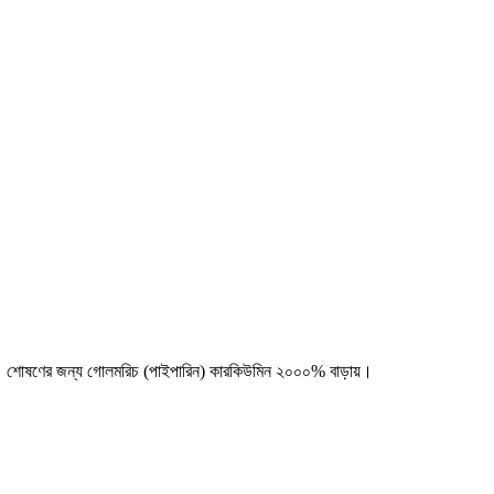
ে খান। শোষণের জন্য গোলমরিচ (পাইপারিন) কারকিউমিন ২০০০% বাড়ায়।