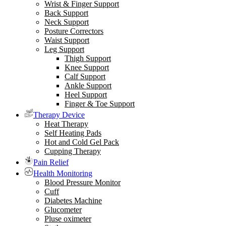
Wrist & Finger Support
Back Support
Neck Support
Posture Correctors
Waist Support
Leg Support
Thigh Support
Knee Support
Calf Support
Ankle Support
Heel Support
Finger & Toe Support
Therapy Device
Heat Therapy
Self Heating Pads
Hot and Cold Gel Pack
Cupping Therapy
Pain Relief
Health Monitoring
Blood Pressure Monitor
Cuff
Diabetes Machine
Glucometer
Pluse oximeter