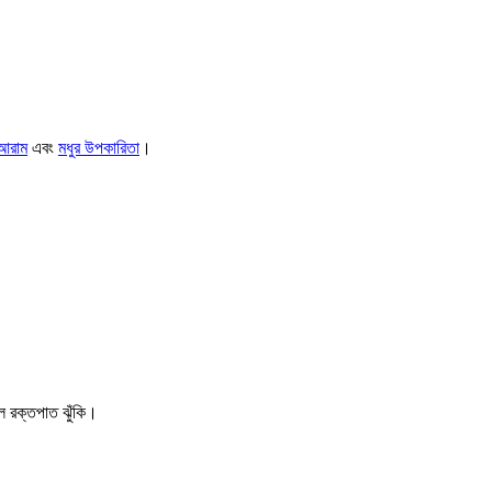
 আরাম
এবং
মধুর উপকারিতা
।
লে রক্তপাত ঝুঁকি।