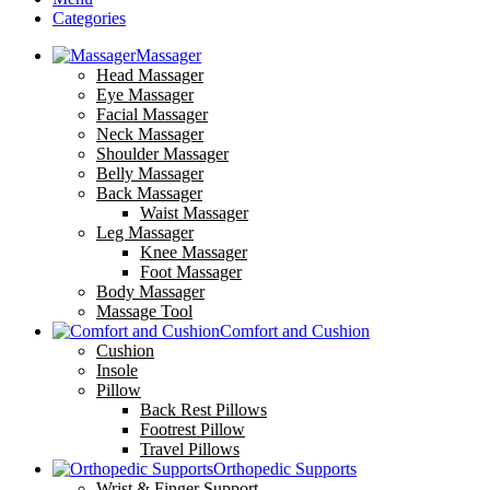
Categories
Massager
Head Massager
Eye Massager
Facial Massager
Neck Massager
Shoulder Massager
Belly Massager
Back Massager
Waist Massager
Leg Massager
Knee Massager
Foot Massager
Body Massager
Massage Tool
Comfort and Cushion
Cushion
Insole
Pillow
Back Rest Pillows
Footrest Pillow
Travel Pillows
Orthopedic Supports
Wrist & Finger Support