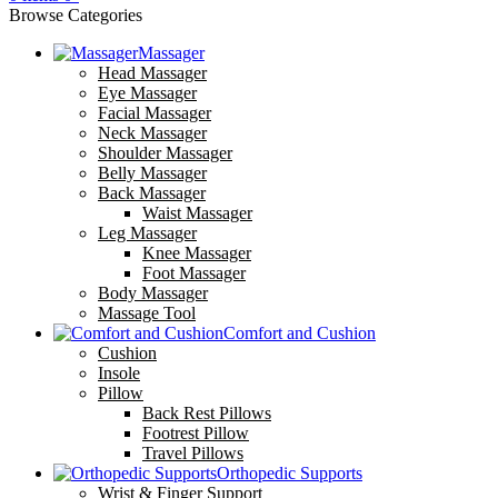
Browse Categories
Massager
Head Massager
Eye Massager
Facial Massager
Neck Massager
Shoulder Massager
Belly Massager
Back Massager
Waist Massager
Leg Massager
Knee Massager
Foot Massager
Body Massager
Massage Tool
Comfort and Cushion
Cushion
Insole
Pillow
Back Rest Pillows
Footrest Pillow
Travel Pillows
Orthopedic Supports
Wrist & Finger Support