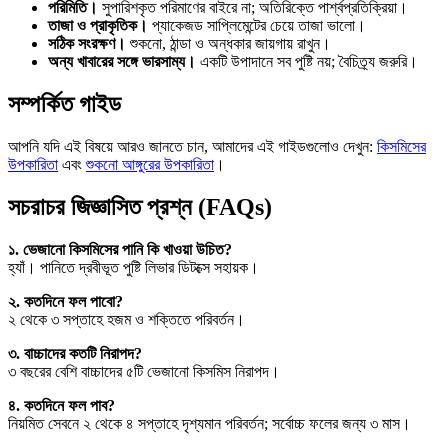
পরিমিতি।
সুপারিশকৃত পরিমাণের বাইরে না; অতিরিক্তে পার্শ্বপ্রতিক্রিয়া।
তাজা ও প্রাকৃতিক।
প্যাকেজড সাপ্লিমেন্টের চেয়ে তাজা ভালো।
সঠিক সংরক্ষণ।
শুকনো, ঠান্ডা ও অন্ধকার জায়গায় রাখুন।
অন্য খাবারের সঙ্গে ভারসাম্য।
একটি উপাদানে সব পুষ্টি নয়; বৈচিত্র্য জরুরি।
সম্পর্কিত গাইড
আপনি যদি এই বিষয়ে আরও জানতে চান, আমাদের এই গাইডগুলোও দেখুন:
কিসমিসের
উপকারিতা
এবং
শুকনো আঙ্গুরের উপকারিতা
।
সচরাচর জিজ্ঞাসিত প্রশ্ন (FAQs)
১. ভেজানো কিসমিসের পানি কি খাওয়া উচিত?
হ্যাঁ। পানিতে দ্রবীভূত পুষ্টি লিভার ডিটক্সে সহায়ক।
২. কতদিনে ফল পাবো?
২ থেকে ৩ সপ্তাহে হজম ও শক্তিতে পরিবর্তন।
৩. বাচ্চাদের কতটি নিরাপদ?
৩ বছরের বেশি বাচ্চাদের ৫টি ভেজানো কিসমিস নিরাপদ।
৪. কতদিনে ফল পাব?
নিয়মিত সেবনে ২ থেকে ৪ সপ্তাহে দৃশ্যমান পরিবর্তন; সর্বোচ্চ ফলের জন্য ৩ মাস।