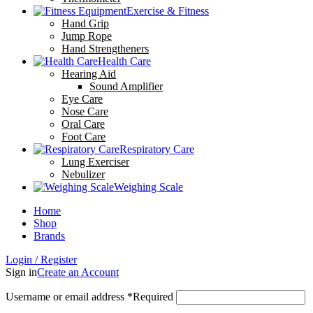
Exercise & Fitness
Hand Grip
Jump Rope
Hand Strengtheners
Health Care
Hearing Aid
Sound Amplifier
Eye Care
Nose Care
Oral Care
Foot Care
Respiratory Care
Lung Exerciser
Nebulizer
Weighing Scale
Home
Shop
Brands
Login / Register
Sign in
Create an Account
Username or email address
*
Required