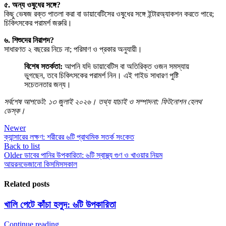
৫. অন্য ওষুধের সঙ্গে?
কিছু ভেষজ রক্ত পাতলা করা বা ডায়াবেটিসের ওষুধের সঙ্গে ইন্টারঅ্যাকশন করতে পারে;
চিকিৎসকের পরামর্শ জরুরি।
৬. শিশুদের নিরাপদ?
সাধারণত ২ বছরের নিচে না; পরিমাণ ও প্রকার অনুযায়ী।
বিশেষ সতর্কতা:
আপনি যদি ডায়াবেটিস বা অতিরিক্ত ওজন সমস্যায়
ভুগছেন, তবে চিকিৎসকের পরামর্শ নিন। এই গাইড সাধারণ পুষ্টি
সচেতনতার জন্য।
সর্বশেষ আপডেট: ১৩ জুলাই ২০২৬। তথ্য যাচাই ও সম্পাদনা: ফিটনোশন হেলথ
ডেস্ক।
Newer
ক্যান্সারের লক্ষণ: শরীরের ৬টি প্রাথমিক সতর্ক সংকেত
Back to list
Older
ডাবের পানির উপকারিতা: ৬টি স্বাস্থ্য গুণ ও খাওয়ার নিয়ম
আয়রন
ভেজানো কিসমিস
সকাল
Related posts
খালি পেটে কাঁচা হলুদ: ৬টি উপকারিতা
Continue reading