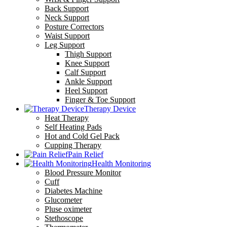
Back Support
Neck Support
Posture Correctors
Waist Support
Leg Support
Thigh Support
Knee Support
Calf Support
Ankle Support
Heel Support
Finger & Toe Support
Therapy Device
Heat Therapy
Self Heating Pads
Hot and Cold Gel Pack
Cupping Therapy
Pain Relief
Health Monitoring
Blood Pressure Monitor
Cuff
Diabetes Machine
Glucometer
Pluse oximeter
Stethoscope