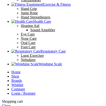
Thermometer
Exercise & Fitness
Hand Grip
Jump Rope
Hand Strengtheners
Health Care
Hearing Aid
Sound Amplifier
Eye Care
Nose Care
Oral Care
Foot Care
Respiratory Care
Lung Exerciser
Nebulizer
Weighing Scale
Home
Shop
Brands
Wishlist
Compare
Login / Register
Shopping cart
Close