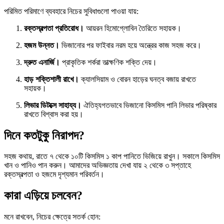
পরিমিত পরিমাণে ব্যবহারে নিচের সুবিধাগুলো পাওয়া যায়:
রক্তস্বল্পতা প্রতিরোধ।
আয়রন হিমোগ্লোবিন তৈরিতে সহায়ক।
হজম উন্নত।
ভিজানোর পর ফাইবার নরম হয়ে অন্ত্রের কাজ সহজ করে।
দ্রুত এনার্জি।
প্রাকৃতিক শর্করা তাত্ক্ষণিক শক্তি দেয়।
হাড় শক্তিশালী রাখে।
ক্যালসিয়াম ও বোরন হাড়ের ঘনত্ব বজায় রাখতে
সহায়ক।
লিভার ডিটক্সে সাহায্য।
ঐতিহ্যগতভাবে ভিজানো কিসমিস পানি লিভার পরিষ্কার
রাখতে বিশ্বাস করা হয়।
দিনে কতটুকু নিরাপদ?
সহজ কথায়, রাতে ৭ থেকে ১০টি কিসমিস ১ কাপ পানিতে ভিজিয়ে রাখুন। সকালে কিসমিস
খান ও পানিও পান করুন। আমাদের অভিজ্ঞতায় দেখা যায় ২ থেকে ৩ সপ্তাহে
রক্তস্বল্পতা ও হজমে দৃশ্যমান পরিবর্তন।
কারা এড়িয়ে চলবেন?
মনে রাখবেন, নিচের ক্ষেত্রে সতর্ক হোন: