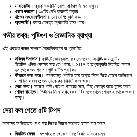
ডায়াবেটিস।
প্রাকৃতিক চিনি বেশি; পরিমাণ সীমিত রাখুন।
ওজন কমানো।
১০টির বেশি ক্যালরি বাড়ায়।
দাঁতের সংবেদনশীলতা।
চিনি বেশি; কুলি করুন।
অ্যালার্জি।
কারো ক্ষেত্রে অ্যালার্জি হতে পারে।
গভীর তথ্য: পুষ্টিগুণ ও বৈজ্ঞানিক ব্যাখ্যা
এই খাবার/উপাদান সম্পর্কে বৈজ্ঞানিকভাবে যা প্রমাণিত:
সক্রিয় উপাদান।
ফাইটোকেমিক্যাল, ফ্ল্যাভোনয়েড, অ্যান্টি-অক্সিডেন্ট ও
ভিটামিন-খনিজ কোষের ক্ষয় রোধ করে; USDA-র তথ্যানুযায়ী নিয়মিত সেবনে
২০ থেকে ৩০ শতাংশ পুষ্টি ঘাটতি পূরণ হয়।
কীভাবে কাজ করে।
পাচনতন্ত্রে শোষিত হয়ে রক্তে মিশে গিয়ে কোষে অক্সিজেন
ও শক্তি সরবরাহ; ৩০ থেকে ৪৫ মিনিটে কাজ শুরু।
সেরা সময়।
সকালে খালি পেটে বা খাবারের সঙ্গে; কিছু ক্ষেত্রে রাতে ঘুমের আগে।
শোষণ বাড়াতে।
ভিটামিন সি বা স্বাস্থ্যকর চর্বির সঙ্গে খেলে শোষণ ২ থেকে ৩ গুণ
বাড়ে।
সেরা ফল পেতে ৫টি টিপস
আমাদের অভিজ্ঞতায় দেখা যায় নিচের নিয়মে সবচেয়ে ভালো ফল আসে:
নিয়মিত সেবন।
সপ্তাহে ৫ থেকে ৭ দিন; বিরতি এড়িয়ে চলুন।