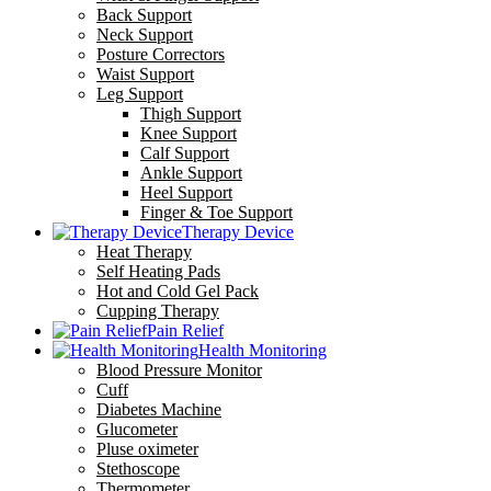
Back Support
Neck Support
Posture Correctors
Waist Support
Leg Support
Thigh Support
Knee Support
Calf Support
Ankle Support
Heel Support
Finger & Toe Support
Therapy Device
Heat Therapy
Self Heating Pads
Hot and Cold Gel Pack
Cupping Therapy
Pain Relief
Health Monitoring
Blood Pressure Monitor
Cuff
Diabetes Machine
Glucometer
Pluse oximeter
Stethoscope
Thermometer