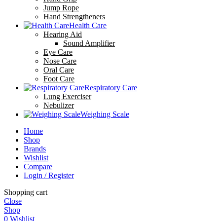
Jump Rope
Hand Strengtheners
Health Care
Hearing Aid
Sound Amplifier
Eye Care
Nose Care
Oral Care
Foot Care
Respiratory Care
Lung Exerciser
Nebulizer
Weighing Scale
Home
Shop
Brands
Wishlist
Compare
Login / Register
Shopping cart
Close
Shop
0
Wishlist