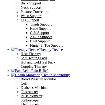
Back Support
Neck Support
Posture Correctors
Waist Support
Leg Support
Thigh Support
Knee Support
Calf Support
Ankle Support
Heel Support
Finger & Toe Support
Therapy Device
Heat Therapy
Self Heating Pads
Hot and Cold Gel Pack
Cupping Therapy
Pain Relief
Health Monitoring
Blood Pressure Monitor
Cuff
Diabetes Machine
Glucometer
Pluse oximeter
Stethoscope
Thermometer