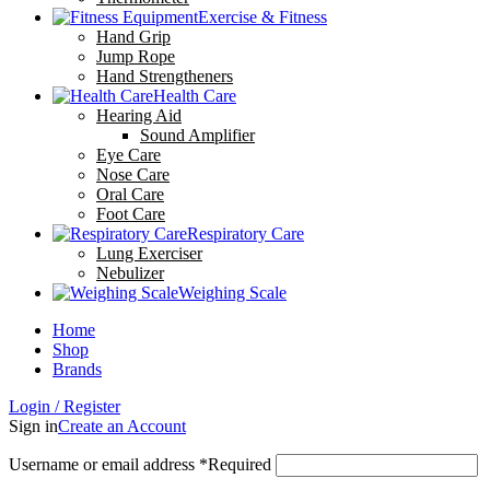
Exercise & Fitness
Hand Grip
Jump Rope
Hand Strengtheners
Health Care
Hearing Aid
Sound Amplifier
Eye Care
Nose Care
Oral Care
Foot Care
Respiratory Care
Lung Exerciser
Nebulizer
Weighing Scale
Home
Shop
Brands
Login / Register
Sign in
Create an Account
Username or email address
*
Required