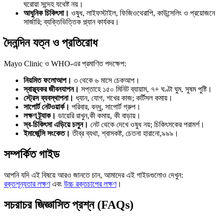
ঘরোয়া সন্দেহ যথেষ্ট নয়।
আধুনিক চিকিৎসা।
ওষুধ, লাইফস্টাইল, ফিজিওথেরাপি, কাউন্সেলিং ও প্রয়োজনে
সার্জারি; ব্যক্তিভিত্তিক প্ল্যান কার্যকর।
দৈনন্দিন যত্ন ও প্রতিরোধ
Mayo Clinic ও WHO-এর প্রমাণিত পদক্ষেপ:
নিয়মিত ফলোআপ।
৩ থেকে ৬ মাসে চেকআপ।
স্বাস্থ্যকর জীবনযাপন।
সপ্তাহে ১৫০ মিনিট ব্যায়াম, ৭+ ঘণ্টা ঘুম, সুষম পুষ্টি।
স্ট্রেস ব্যবস্থাপনা।
ধ্যান, যোগ, শখের কাজ; কর্টিসল কমায়।
সাপোর্ট নেটওয়ার্ক।
পরিবার, বন্ধু, সাপোর্ট গ্রুপ।
লক্ষণ ট্র্যাক।
ডায়েরি রাখুন,কী কমায়, কী বাড়ায়।
স্ব-চিকিৎসা এড়িয়ে চলুন।
নেট থেকে দেখে ওষুধ নয়; চিকিৎসকের পরামর্শ।
ইমার্জেন্সি সংকেত।
তীব্র ব্যথা, শ্বাসকষ্ট, চেতনা হারানো,৯৯৯।
সম্পর্কিত গাইড
আপনি যদি এই বিষয়ে আরও জানতে চান, আমাদের এই গাইডগুলোও দেখুন:
রক্তশূন্যতার লক্ষণ
এবং
উচ্চ রক্তচাপের লক্ষণ
।
সচরাচর জিজ্ঞাসিত প্রশ্ন (FAQs)