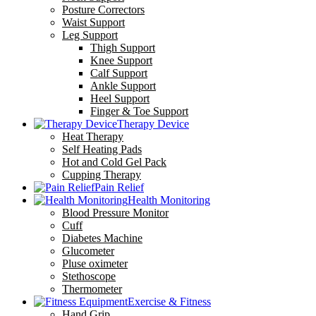
Posture Correctors
Waist Support
Leg Support
Thigh Support
Knee Support
Calf Support
Ankle Support
Heel Support
Finger & Toe Support
Therapy Device
Heat Therapy
Self Heating Pads
Hot and Cold Gel Pack
Cupping Therapy
Pain Relief
Health Monitoring
Blood Pressure Monitor
Cuff
Diabetes Machine
Glucometer
Pluse oximeter
Stethoscope
Thermometer
Exercise & Fitness
Hand Grip