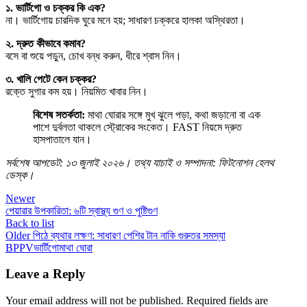
১. ভার্টিগো ও চক্কর কি এক?
না। ভার্টিগোয় চারদিক ঘুরে মনে হয়; সাধারণ চক্করে হালকা অস্থিরতা।
২. দ্রুত কীভাবে কমাব?
বসে বা শুয়ে পড়ুন, চোখ বন্ধ করুন, ধীরে শ্বাস নিন।
৩. খালি পেটে কেন চক্কর?
রক্তে সুগার কম হয়। নিয়মিত খাবার নিন।
বিশেষ সতর্কতা:
মাথা ঘোরার সঙ্গে মুখ ঝুলে পড়া, কথা জড়ানো বা এক
পাশে দুর্বলতা থাকলে স্ট্রোকের সংকেত। FAST নিয়মে দ্রুত
হাসপাতালে যান।
সর্বশেষ আপডেট: ১৩ জুলাই ২০২৬। তথ্য যাচাই ও সম্পাদনা: ফিটনোশন হেলথ
ডেস্ক।
Newer
পেয়ারার উপকারিতা: ৬টি স্বাস্থ্য গুণ ও পুষ্টিগুণ
Back to list
Older
পিঠে ব্যথার লক্ষণ: সাধারণ পেশির টান নাকি গুরুতর সমস্যা
BPPV
ভার্টিগো
মাথা ঘোরা
Leave a Reply
Your email address will not be published.
Required fields are