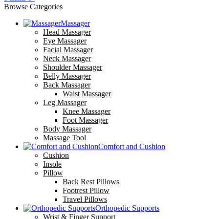
Browse Categories
Massager
Head Massager
Eye Massager
Facial Massager
Neck Massager
Shoulder Massager
Belly Massager
Back Massager
Waist Massager
Leg Massager
Knee Massager
Foot Massager
Body Massager
Massage Tool
Comfort and Cushion
Cushion
Insole
Pillow
Back Rest Pillows
Footrest Pillow
Travel Pillows
Orthopedic Supports
Wrist & Finger Support