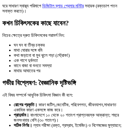
ঘরে সাধারণ স্বাস্থ্য পরিমাপে
ডিজিটাল ব্লাড প্রেসার মনিটর
সহায়ক (রক্তচাপ পতন
সনাক্ত করতে)।
কখন চিকিৎসকের কাছে যাবেন?
নিচের ক্ষেত্রে দ্রুত চিকিৎসকের পরামর্শ নিন:
ঘন ঘন বা তীব্র চক্কর
মাথা ঘোরার সঙ্গে বমি
কথা জড়ানো বা মুখ ঝুলে পড়া (স্ট্রোক!)
এক পাশে দুর্বলতা
কানে বাজা বা শুনতে সমস্যা
মাথায় আঘাতের পর
গভীর বিশ্লেষণ: বৈজ্ঞানিক দৃষ্টিভঙ্গি
এই বিষয় সম্পর্কে আধুনিক চিকিৎসা বিজ্ঞান কী বলে:
রোগের প্রকৃতি।
কারণ জটিল,জেনেটিক, পরিবেশগত, জীবনযাপন,সাধারণত
একাধিক কারণ একসঙ্গে কাজ করে।
প্রাদুর্ভাব।
বাংলাদেশে ১০ থেকে ২০ শতাংশ প্রাপ্তবয়স্ক আক্রান্ত; শহুরে
জনসংখ্যায় বেশি (৩০ শতাংশ)।
সঠিক নির্ণয়।
ল্যাব পরীক্ষা (রক্ত, প্রস্রাব, ইমেজিং) ও বিশেষজ্ঞের মূল্যায়নে;