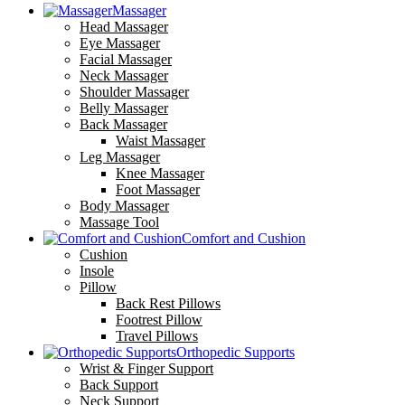
Massager
Head Massager
Eye Massager
Facial Massager
Neck Massager
Shoulder Massager
Belly Massager
Back Massager
Waist Massager
Leg Massager
Knee Massager
Foot Massager
Body Massager
Massage Tool
Comfort and Cushion
Cushion
Insole
Pillow
Back Rest Pillows
Footrest Pillow
Travel Pillows
Orthopedic Supports
Wrist & Finger Support
Back Support
Neck Support