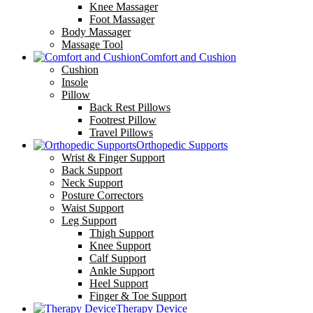
Knee Massager
Foot Massager
Body Massager
Massage Tool
Comfort and Cushion
Cushion
Insole
Pillow
Back Rest Pillows
Footrest Pillow
Travel Pillows
Orthopedic Supports
Wrist & Finger Support
Back Support
Neck Support
Posture Correctors
Waist Support
Leg Support
Thigh Support
Knee Support
Calf Support
Ankle Support
Heel Support
Finger & Toe Support
Therapy Device