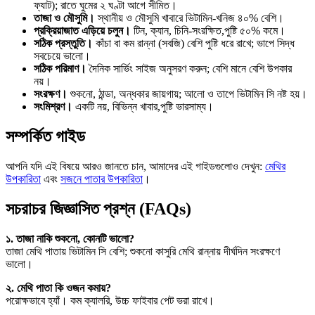
ফ্যাট); রাতে ঘুমের ২ ঘণ্টা আগে সীমিত।
তাজা ও মৌসুমি।
স্থানীয় ও মৌসুমি খাবারে ভিটামিন-খনিজ ৪০% বেশি।
প্রক্রিয়াজাত এড়িয়ে চলুন।
টিন, ক্যান, চিনি-সংরক্ষিত,পুষ্টি ৫০% কমে।
সঠিক প্রস্তুতি।
কাঁচা বা কম রান্না (সবজি) বেশি পুষ্টি ধরে রাখে; ভাপে সিদ্ধ
সবচেয়ে ভালো।
সঠিক পরিমাণ।
দৈনিক সার্ভিং সাইজ অনুসরণ করুন; বেশি মানে বেশি উপকার
নয়।
সংরক্ষণ।
শুকনো, ঠান্ডা, অন্ধকার জায়গায়; আলো ও তাপে ভিটামিন সি নষ্ট হয়।
সংমিশ্রণ।
একটি নয়, বিভিন্ন খাবার,পুষ্টি ভারসাম্য।
সম্পর্কিত গাইড
আপনি যদি এই বিষয়ে আরও জানতে চান, আমাদের এই গাইডগুলোও দেখুন:
মেথির
উপকারিতা
এবং
সজনে পাতার উপকারিতা
।
সচরাচর জিজ্ঞাসিত প্রশ্ন (FAQs)
১. তাজা নাকি শুকনো, কোনটি ভালো?
তাজা মেথি পাতায় ভিটামিন সি বেশি; শুকনো কাসুরি মেথি রান্নায় দীর্ঘদিন সংরক্ষণে
ভালো।
২. মেথি পাতা কি ওজন কমায়?
পরোক্ষভাবে হ্যাঁ। কম ক্যালরি, উচ্চ ফাইবার পেট ভরা রাখে।