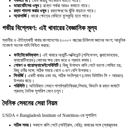
গর্ভবতী মা।
মেথি জরায়ু সংকোচন ঘটাতে পারে।
ডায়াবেটিসের ওষুধ।
রক্তে শর্করা আরও কমাতে পারে।
রক্ত পাতলা করার ওষুধ।
রক্তক্ষরণের ঝুঁকি বাড়াতে পারে।
অ্যালার্জি।
কারো ক্ষেত্রে মেথিতে ফুসকুড়ি হতে পারে।
গভীর বিশ্লেষণ: এই খাবারের বৈজ্ঞানিক মূল্য
স্থানীয় ও ঐতিহ্যবাহী খাবার বাংলাদেশের ৫০০০+ বছরের চিকিৎসা জ্ঞানের অংশ; আধুনিক
গবেষণা অনেক দাবি নিশ্চিত করছে:
ফাইটোকেমিক্যাল।
এই খাবারে অ্যান্টি-অক্সিডেন্ট (পলিফেনল, ফ্ল্যাভোনয়েড,
ক্যারোটিনয়েড) কোষের ক্ষয় রোধ করে ও প্রদাহ কমায়।
শোষণ ও বায়োঅ্যাভেইলেবিলিটি।
কিছু উপাদান খালি পেটে ভালো শোষিত হয়,
কিছু চর্বির সঙ্গে; সঠিক সময়ে খেলে ৩ গুণ বেশি উপকার।
সিনার্জি।
একটি খাবার একা নয়, সঠিক সংমিশ্রণে (যেমন ভিটামিন সি + আয়রন)
উপকার বাড়ে।
পরিমিতি।
অতিরিক্ত সেবনে পার্শ্বপ্রতিক্রিয়া,লিভার, কিডনি বা রক্ত জমাটে
প্রভাব; দৈনিক সুপারিশ মেনে চলুন।
দৈনিক সেবনের সেরা নিয়ম
USDA ও Bangladesh Institute of Nutrition-এর সুপারিশ:
সঠিক সময়।
সকালে খালি পেটে (সাইট্রাস, বেরি); খাবারের সঙ্গে (স্বাস্থ্যকর