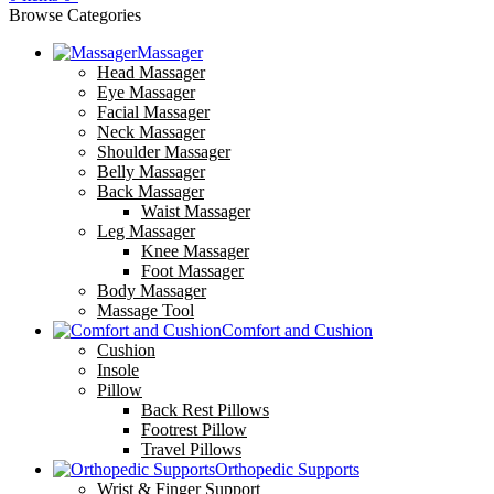
Browse Categories
Massager
Head Massager
Eye Massager
Facial Massager
Neck Massager
Shoulder Massager
Belly Massager
Back Massager
Waist Massager
Leg Massager
Knee Massager
Foot Massager
Body Massager
Massage Tool
Comfort and Cushion
Cushion
Insole
Pillow
Back Rest Pillows
Footrest Pillow
Travel Pillows
Orthopedic Supports
Wrist & Finger Support