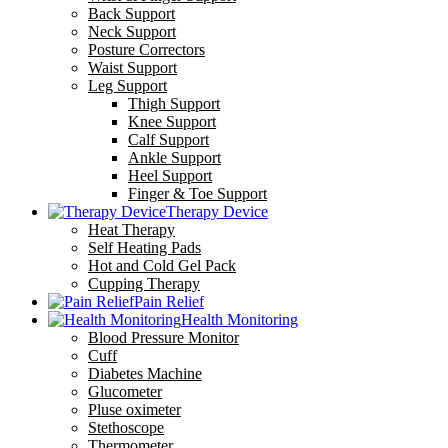
Back Support
Neck Support
Posture Correctors
Waist Support
Leg Support
Thigh Support
Knee Support
Calf Support
Ankle Support
Heel Support
Finger & Toe Support
Therapy Device
Heat Therapy
Self Heating Pads
Hot and Cold Gel Pack
Cupping Therapy
Pain Relief
Health Monitoring
Blood Pressure Monitor
Cuff
Diabetes Machine
Glucometer
Pluse oximeter
Stethoscope
Thermometer