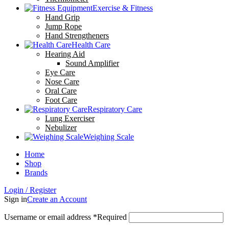
Exercise & Fitness
Hand Grip
Jump Rope
Hand Strengtheners
Health Care
Hearing Aid
Sound Amplifier
Eye Care
Nose Care
Oral Care
Foot Care
Respiratory Care
Lung Exerciser
Nebulizer
Weighing Scale
Home
Shop
Brands
Login / Register
Sign in
Create an Account
Username or email address
*
Required