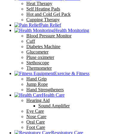
Heat Therapy
Self Heating Pads
Hot and Cold Gel Pack
Cupping Therapy
Pain Relief
Health Monitoring
Blood Pressure Monitor
Cuff
Diabetes Machine
Glucometer
Pluse oximeter
Stethoscope
Thermometer
Exercise & Fitness
Hand Grip
Jump Rope
Hand Strengtheners
Health Care
Hearing Aid
Sound Amplifier
Eye Care
Nose Care
Oral Care
Foot Care
Respiratory Care