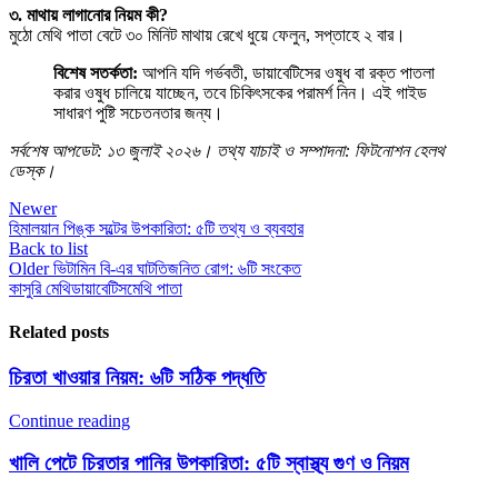
৩. মাথায় লাগানোর নিয়ম কী?
মুঠো মেথি পাতা বেটে ৩০ মিনিট মাথায় রেখে ধুয়ে ফেলুন, সপ্তাহে ২ বার।
বিশেষ সতর্কতা:
আপনি যদি গর্ভবতী, ডায়াবেটিসের ওষুধ বা রক্ত পাতলা
করার ওষুধ চালিয়ে যাচ্ছেন, তবে চিকিৎসকের পরামর্শ নিন। এই গাইড
সাধারণ পুষ্টি সচেতনতার জন্য।
সর্বশেষ আপডেট: ১৩ জুলাই ২০২৬। তথ্য যাচাই ও সম্পাদনা: ফিটনোশন হেলথ
ডেস্ক।
Newer
হিমালয়ান পিঙ্ক সল্টের উপকারিতা: ৫টি তথ্য ও ব্যবহার
Back to list
Older
ভিটামিন বি-এর ঘাটতিজনিত রোগ: ৬টি সংকেত
কাসুরি মেথি
ডায়াবেটিস
মেথি পাতা
Related posts
চিরতা খাওয়ার নিয়ম: ৬টি সঠিক পদ্ধতি
Continue reading
খালি পেটে চিরতার পানির উপকারিতা: ৫টি স্বাস্থ্য গুণ ও নিয়ম