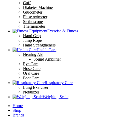
Cuff
Diabetes Machine
Glucometer
Pluse oximeter
Stethoscope
Thermometer
Exercise & Fitness
Hand Grip
Jump Rope
Hand Strengtheners
Health Care
Hearing Aid
Sound Amplifier
Eye Care
Nose Care
Oral Care
Foot Care
Respiratory Care
Lung Exerciser
Nebulizer
Weighing Scale
Home
Shop
Brands