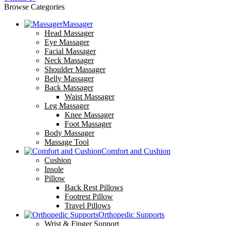
Browse Categories
Massager
Head Massager
Eye Massager
Facial Massager
Neck Massager
Shoulder Massager
Belly Massager
Back Massager
Waist Massager
Leg Massager
Knee Massager
Foot Massager
Body Massager
Massage Tool
Comfort and Cushion
Cushion
Insole
Pillow
Back Rest Pillows
Footrest Pillow
Travel Pillows
Orthopedic Supports
Wrist & Finger Support