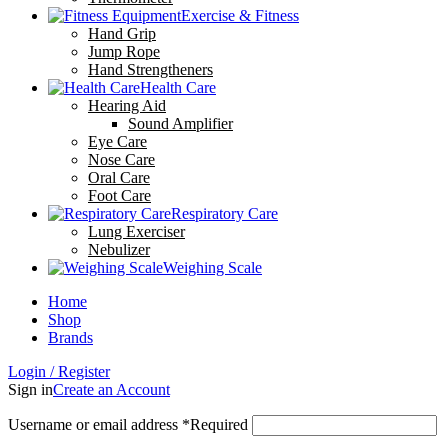
Exercise & Fitness
Hand Grip
Jump Rope
Hand Strengtheners
Health Care
Hearing Aid
Sound Amplifier
Eye Care
Nose Care
Oral Care
Foot Care
Respiratory Care
Lung Exerciser
Nebulizer
Weighing Scale
Home
Shop
Brands
Login / Register
Sign in
Create an Account
Username or email address
*
Required