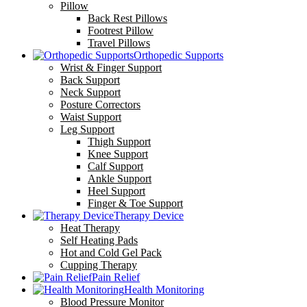
Pillow
Back Rest Pillows
Footrest Pillow
Travel Pillows
Orthopedic Supports
Wrist & Finger Support
Back Support
Neck Support
Posture Correctors
Waist Support
Leg Support
Thigh Support
Knee Support
Calf Support
Ankle Support
Heel Support
Finger & Toe Support
Therapy Device
Heat Therapy
Self Heating Pads
Hot and Cold Gel Pack
Cupping Therapy
Pain Relief
Health Monitoring
Blood Pressure Monitor