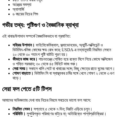
অন্ত্রের সমস্যা
অ্যালার্জি
৬ বছরের নিচের শিশু
গভীর তথ্য: পুষ্টিগুণ ও বৈজ্ঞানিক ব্যাখ্যা
এই খাবার/উপাদান সম্পর্কে বৈজ্ঞানিকভাবে যা প্রমাণিত:
সক্রিয় উপাদান।
ফাইটোকেমিক্যাল, ফ্ল্যাভোনয়েড, অ্যান্টি-অক্সিডেন্ট ও
ভিটামিন-খনিজ কোষের ক্ষয় রোধ করে; USDA-র তথ্যানুযায়ী নিয়মিত সেবনে
২০ থেকে ৩০ শতাংশ পুষ্টি ঘাটতি পূরণ হয়।
কীভাবে কাজ করে।
পাচনতন্ত্রে শোষিত হয়ে রক্তে মিশে গিয়ে কোষে অক্সিজেন
ও শক্তি সরবরাহ; ৩০ থেকে ৪৫ মিনিটে কাজ শুরু।
সেরা সময়।
সকালে খালি পেটে বা খাবারের সঙ্গে; কিছু ক্ষেত্রে রাতে ঘুমের আগে।
শোষণ বাড়াতে।
ভিটামিন সি বা স্বাস্থ্যকর চর্বির সঙ্গে খেলে শোষণ ২ থেকে ৩ গুণ
বাড়ে।
সেরা ফল পেতে ৫টি টিপস
আমাদের অভিজ্ঞতায় দেখা যায় নিচের নিয়মে সবচেয়ে ভালো ফল আসে:
নিয়মিত সেবন।
সপ্তাহে ৫ থেকে ৭ দিন; বিরতি এড়িয়ে চলুন।
পরিমিতি।
সুপারিশকৃত পরিমাণের বাইরে না; অতিরিক্তে পার্শ্বপ্রতিক্রিয়া।