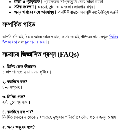
তাজা ও প্রাকৃতিক।
প্যাকেজড সাপ্লিমেন্টের চেয়ে তাজা ভালো।
সঠিক সংরক্ষণ।
শুকনো, ঠান্ডা ও অন্ধকার জায়গায় রাখুন।
অন্য খাবারের সঙ্গে ভারসাম্য।
একটি উপাদানে সব পুষ্টি নয়; বৈচিত্র্য জরুরি।
সম্পর্কিত গাইড
আপনি যদি এই বিষয়ে আরও জানতে চান, আমাদের এই গাইডগুলোও দেখুন:
তিসির
উপকারিতা
এবং
চুল পড়ার কারণ
।
সচরাচর জিজ্ঞাসিত প্রশ্ন (FAQs)
১. তিসির জেল কীভাবে?
১ কাপ পানিতে ২ চা চামচ ফুটিয়ে।
২. কতদিনে ফল?
৪-৬ সপ্তাহ।
৩. তিসির তেল?
হ্যাঁ, চুলে ম্যাসাজ।
৪. কতদিনে ফল পাব?
নিয়মিত সেবনে ২ থেকে ৪ সপ্তাহে দৃশ্যমান পরিবর্তন; সর্বোচ্চ ফলের জন্য ৩ মাস।
৫. অন্য ওষুধের সঙ্গে?