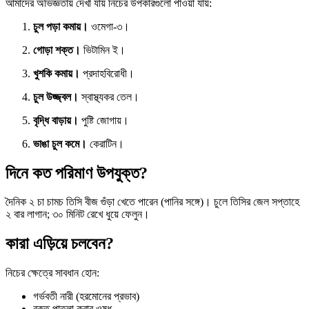
আমাদের অভিজ্ঞতায় দেখা যায় নিচের উপকারগুলো পাওয়া যায়:
চুল পড়া কমায়।
ওমেগা-৩।
গোড়া শক্ত।
ভিটামিন ই।
খুশকি কমায়।
প্রদাহবিরোধী।
চুল উজ্জ্বল।
স্বাস্থ্যকর তেল।
বৃদ্ধি বাড়ায়।
পুষ্টি জোগায়।
ভাঙা চুল কমে।
কেরাটিন।
দিনে কত পরিমাণ উপযুক্ত?
দৈনিক ২ চা চামচ তিসি বীজ গুঁড়া খেতে পারেন (পানির সঙ্গে)। চুলে তিসির জেল সপ্তাহে
২ বার লাগান; ৩০ মিনিট রেখে ধুয়ে ফেলুন।
কারা এড়িয়ে চলবেন?
নিচের ক্ষেত্রে সাবধান হোন:
গর্ভবতী নারী (হরমোনের প্রভাব)
রক্ত পাতলা করার ওষুধ