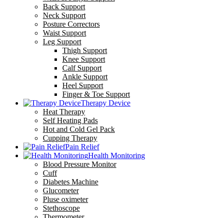
Back Support
Neck Support
Posture Correctors
Waist Support
Leg Support
Thigh Support
Knee Support
Calf Support
Ankle Support
Heel Support
Finger & Toe Support
Therapy Device
Heat Therapy
Self Heating Pads
Hot and Cold Gel Pack
Cupping Therapy
Pain Relief
Health Monitoring
Blood Pressure Monitor
Cuff
Diabetes Machine
Glucometer
Pluse oximeter
Stethoscope
Thermometer