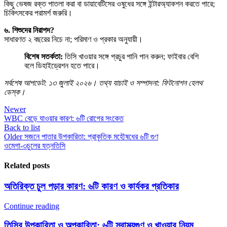
কিছু ভেষজ রক্ত পাতলা করা বা ডায়াবেটিসের ওষুধের সঙ্গে ইন্টারঅ্যাকশন করতে পারে;
চিকিৎসকের পরামর্শ জরুরি।
৬. শিশুদের নিরাপদ?
সাধারণত ২ বছরের নিচে না; পরিমাণ ও প্রকার অনুযায়ী।
বিশেষ সতর্কতা:
তিসি খাওয়ার সঙ্গে প্রচুর পানি পান করুন; ফাইবার বেশি
বলে ডিহাইড্রেশন হতে পারে।
সর্বশেষ আপডেট: ১৩ জুলাই ২০২৬। তথ্য যাচাই ও সম্পাদনা: ফিটনোশন হেলথ
ডেস্ক।
Newer
WBC বেড়ে যাওয়ার কারণ: ৬টি রোগের সংকেত
Back to list
Older
সজনে পাতার উপকারিতা: প্রাকৃতিক মহৌষধের ৬টি গুণ
ওমেগা-৩
চুলের যত্ন
তিসি
Related posts
অতিরিক্ত চুল পড়ার কারণ: ৬টি কারণ ও কার্যকর প্রতিকার
Continue reading
তিসির উপকারিতা ও অপকারিতা: ৬টি স্বাস্থ্যগুণ ও খাওয়ার নিয়ম