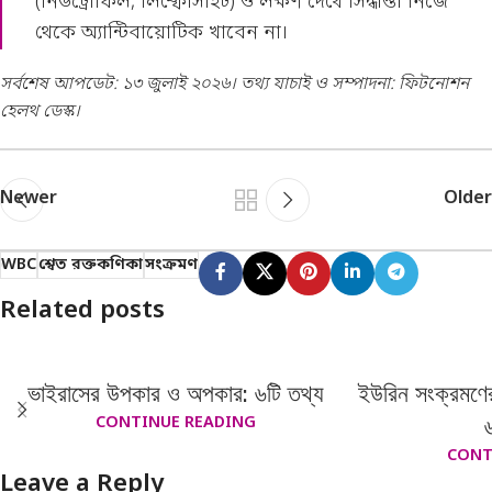
(নিউট্রোফিল, লিম্ফোসাইট) ও লক্ষণ দেখে সিদ্ধান্ত। নিজে
থেকে অ্যান্টিবায়োটিক খাবেন না।
সর্বশেষ আপডেট: ১৩ জুলাই ২০২৬। তথ্য যাচাই ও সম্পাদনা: ফিটনোশন
হেলথ ডেস্ক।
Newer
Older
WBC
শ্বেত রক্তকণিকা
সংক্রমণ
Related posts
ভাইরাসের উপকার ও অপকার: ৬টি তথ্য
ইউরিন সংক্রমণের 
CONTINUE READING
CONT
Leave a Reply