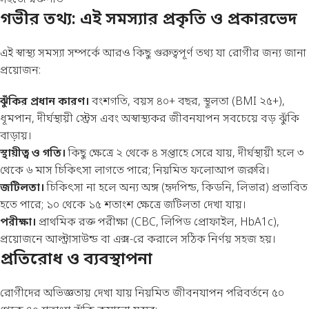
গভীর তথ্য: এই সমস্যার প্রকৃতি ও প্রকারভেদ
এই স্বাস্থ্য সমস্যা সম্পর্কে আরও কিছু গুরুত্বপূর্ণ তথ্য যা রোগীর জন্য জানা
প্রয়োজন:
ঝুঁকির প্রধান কারণ।
বংশগতি, বয়স ৪০+ বছর, স্থূলতা (BMI ২৫+),
ধূমপান, দীর্ঘস্থায়ী স্ট্রেস এবং অস্বাস্থ্যকর জীবনযাপন সবচেয়ে বড় ঝুঁকি
বাড়ায়।
স্থায়ীত্ব ও গতি।
কিছু ক্ষেত্রে ২ থেকে ৪ সপ্তাহে সেরে যায়, দীর্ঘস্থায়ী হলে ৩
থেকে ৬ মাস চিকিৎসা লাগতে পারে; নিয়মিত ফলোআপ জরুরি।
জটিলতা।
চিকিৎসা না হলে অন্য অঙ্গ (হৃদপিন্ড, কিডনি, লিভার) প্রভাবিত
হতে পারে; ১০ থেকে ১৫ শতাংশ ক্ষেত্রে জটিলতা দেখা যায়।
পরীক্ষা।
প্রাথমিক রক্ত পরীক্ষা (CBC, লিপিড প্রোফাইল, HbA1c),
প্রয়োজনে আল্ট্রাসাউন্ড বা এক্স-রে করালে সঠিক নির্ণয় সহজ হয়।
প্রতিরোধ ও ব্যবস্থাপনা
রোগীদের অভিজ্ঞতায় দেখা যায় নিয়মিত জীবনযাপন পরিবর্তনে ৫০