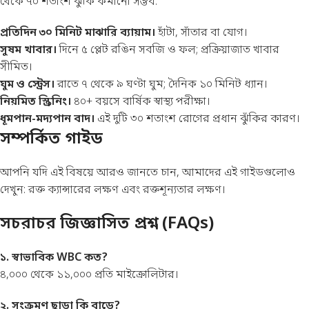
থেকে ৭০ শতাংশ ঝুঁকি কমানো সম্ভব:
প্রতিদিন ৩০ মিনিট মাঝারি ব্যায়াম।
হাঁটা, সাঁতার বা যোগ।
সুষম খাবার।
দিনে ৫ প্লেট রঙিন সবজি ও ফল; প্রক্রিয়াজাত খাবার
সীমিত।
ঘুম ও স্ট্রেস।
রাতে ৭ থেকে ৯ ঘণ্টা ঘুম; দৈনিক ১০ মিনিট ধ্যান।
নিয়মিত স্ক্রিনিং।
৪০+ বয়সে বার্ষিক স্বাস্থ্য পরীক্ষা।
ধূমপান-মদ্যপান বাদ।
এই দুটি ৩০ শতাংশ রোগের প্রধান ঝুঁকির কারণ।
সম্পর্কিত গাইড
আপনি যদি এই বিষয়ে আরও জানতে চান, আমাদের এই গাইডগুলোও
দেখুন:
রক্ত ক্যান্সারের লক্ষণ
এবং
রক্তশূন্যতার লক্ষণ
।
সচরাচর জিজ্ঞাসিত প্রশ্ন (FAQs)
১. স্বাভাবিক WBC কত?
৪,০০০ থেকে ১১,০০০ প্রতি মাইক্রোলিটার।
২. সংক্রমণ ছাড়া কি বাড়ে?