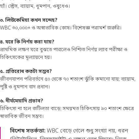
হ্যাঁ। স্ট্রেস, ব্যায়াম, ধূমপান, ওষুধেও।
৩. লিউকেমিয়া কখন সন্দেহ?
WBC ৩০,০০০+ ও অস্বাভাবিক কোষ। বিশেষজ্ঞ পরামর্শ জরুরি।
৪. ঘরে কি নির্ণয় করা যায়?
প্রাথমিক লক্ষণ ঘরে বুঝতে পারলেও নিশ্চিত নির্ণয় ল্যাব পরীক্ষা ও
চিকিৎসকের মূল্যায়নে হয়।
৫. প্রতিরোধ কতটা সম্ভব?
জীবনযাপন পরিবর্তনে ৫০ থেকে ৭০ শতাংশ ঝুঁকি কমানো যায়; ব্যায়াম,
পুষ্টি ও ধূমপান বাদ প্রধান।
৬. দীর্ঘমেয়াদি প্রভাব?
চিকিৎসা না হলে জটিলতা বাড়ে; সময়মত চিকিৎসায় ৯০ শতাংশ ক্ষেত্রে
স্বাভাবিক জীবন সম্ভব।
বিশেষ সতর্কতা:
WBC বেড়ে গেলে শুধু সংখ্যা নয়, ধরন