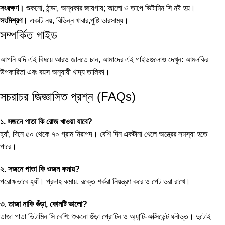
সংরক্ষণ।
শুকনো, ঠান্ডা, অন্ধকার জায়গায়; আলো ও তাপে ভিটামিন সি নষ্ট হয়।
সংমিশ্রণ।
একটি নয়, বিভিন্ন খাবার,পুষ্টি ভারসাম্য।
সম্পর্কিত গাইড
আপনি যদি এই বিষয়ে আরও জানতে চান, আমাদের এই গাইডগুলোও দেখুন:
আমলকির
উপকারিতা
এবং
বয়স অনুযায়ী খাদ্য তালিকা
।
সচরাচর জিজ্ঞাসিত প্রশ্ন (FAQs)
১. সজনে পাতা কি রোজ খাওয়া যাবে?
হ্যাঁ, দিনে ৫০ থেকে ৭০ গ্রাম নিরাপদ। বেশি দিন একটানা খেলে অন্ত্রের সমস্যা হতে
পারে।
২. সজনে পাতা কি ওজন কমায়?
পরোক্ষভাবে হ্যাঁ। প্রদাহ কমায়, রক্তে শর্করা নিয়ন্ত্রণ করে ও পেট ভরা রাখে।
৩. তাজা নাকি গুঁড়া, কোনটি ভালো?
তাজা পাতা ভিটামিন সি বেশি; শুকনো গুঁড়া প্রোটিন ও অ্যান্টি-অক্সিডেন্ট ঘনীভূত। দুটোই