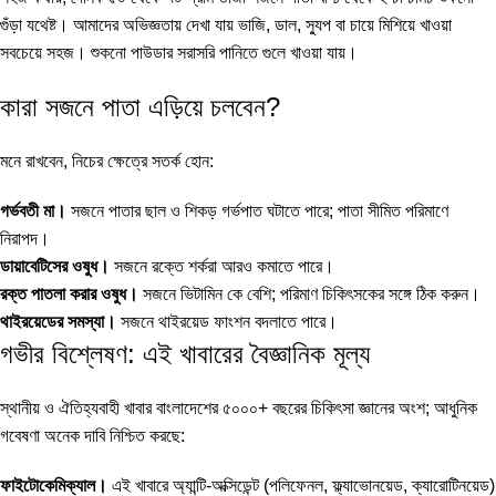
গুঁড়া যথেষ্ট। আমাদের অভিজ্ঞতায় দেখা যায় ভাজি, ডাল, স্যুপ বা চায়ে মিশিয়ে খাওয়া
সবচেয়ে সহজ। শুকনো পাউডার সরাসরি পানিতে গুলে খাওয়া যায়।
কারা সজনে পাতা এড়িয়ে চলবেন?
মনে রাখবেন, নিচের ক্ষেত্রে সতর্ক হোন:
গর্ভবতী মা।
সজনে পাতার ছাল ও শিকড় গর্ভপাত ঘটাতে পারে; পাতা সীমিত পরিমাণে
নিরাপদ।
ডায়াবেটিসের ওষুধ।
সজনে রক্তে শর্করা আরও কমাতে পারে।
রক্ত পাতলা করার ওষুধ।
সজনে ভিটামিন কে বেশি; পরিমাণ চিকিৎসকের সঙ্গে ঠিক করুন।
থাইরয়েডের সমস্যা।
সজনে থাইরয়েড ফাংশন বদলাতে পারে।
গভীর বিশ্লেষণ: এই খাবারের বৈজ্ঞানিক মূল্য
স্থানীয় ও ঐতিহ্যবাহী খাবার বাংলাদেশের ৫০০০+ বছরের চিকিৎসা জ্ঞানের অংশ; আধুনিক
গবেষণা অনেক দাবি নিশ্চিত করছে:
ফাইটোকেমিক্যাল।
এই খাবারে অ্যান্টি-অক্সিডেন্ট (পলিফেনল, ফ্ল্যাভোনয়েড, ক্যারোটিনয়েড)