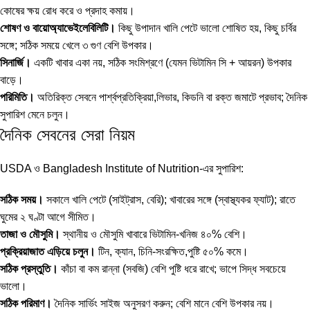
কোষের ক্ষয় রোধ করে ও প্রদাহ কমায়।
শোষণ ও বায়োঅ্যাভেইলেবিলিটি।
কিছু উপাদান খালি পেটে ভালো শোষিত হয়, কিছু চর্বির
সঙ্গে; সঠিক সময়ে খেলে ৩ গুণ বেশি উপকার।
সিনার্জি।
একটি খাবার একা নয়, সঠিক সংমিশ্রণে (যেমন ভিটামিন সি + আয়রন) উপকার
বাড়ে।
পরিমিতি।
অতিরিক্ত সেবনে পার্শ্বপ্রতিক্রিয়া,লিভার, কিডনি বা রক্ত জমাটে প্রভাব; দৈনিক
সুপারিশ মেনে চলুন।
দৈনিক সেবনের সেরা নিয়ম
USDA ও Bangladesh Institute of Nutrition-এর সুপারিশ:
সঠিক সময়।
সকালে খালি পেটে (সাইট্রাস, বেরি); খাবারের সঙ্গে (স্বাস্থ্যকর ফ্যাট); রাতে
ঘুমের ২ ঘণ্টা আগে সীমিত।
তাজা ও মৌসুমি।
স্থানীয় ও মৌসুমি খাবারে ভিটামিন-খনিজ ৪০% বেশি।
প্রক্রিয়াজাত এড়িয়ে চলুন।
টিন, ক্যান, চিনি-সংরক্ষিত,পুষ্টি ৫০% কমে।
সঠিক প্রস্তুতি।
কাঁচা বা কম রান্না (সবজি) বেশি পুষ্টি ধরে রাখে; ভাপে সিদ্ধ সবচেয়ে
ভালো।
সঠিক পরিমাণ।
দৈনিক সার্ভিং সাইজ অনুসরণ করুন; বেশি মানে বেশি উপকার নয়।