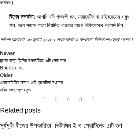
কার্যকর।
বিশেষ সতর্কতা:
আপনি যদি গর্ভবতী হন, ডায়াবেটিস বা থাইরয়েডের ওষুধ
খান, তবে সজনে পাতা নিয়মিত খাওয়ার আগে চিকিৎসকের পরামর্শ নিন।
সর্বশেষ আপডেট: ১৩ জুলাই ২০২৬। তথ্য যাচাই ও সম্পাদনা: ফিটনোশন হেলথ ডেস্ক।
Newer
চুলের জন্য তিসির উপকারিতা: ৬টি সেরা লাভ
Back to list
Older
এইচআইভির লক্ষণ: ৬টি প্রাথমিক সংকেত
মরিঙ্গা
সজনে
সুপারফুড
Related posts
সূর্যমুখী বীজের উপকারিতা: ভিটামিন ই ও প্রোটিনের ৫টি গুণ