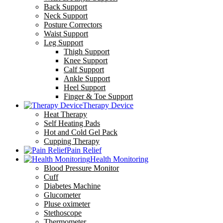
Back Support
Neck Support
Posture Correctors
Waist Support
Leg Support
Thigh Support
Knee Support
Calf Support
Ankle Support
Heel Support
Finger & Toe Support
Therapy Device
Heat Therapy
Self Heating Pads
Hot and Cold Gel Pack
Cupping Therapy
Pain Relief
Health Monitoring
Blood Pressure Monitor
Cuff
Diabetes Machine
Glucometer
Pluse oximeter
Stethoscope
Thermometer