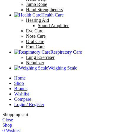
Jump Rope
Hand Strengtheners
Health Care
Hearing Aid
Sound Amplifier
Eye Care
Nose Care
Oral Care
Foot Care
Respiratory Care
Lung Exerciser
Nebulizer
Weighing Scale
Home
Shop
Brands
Wishlist
Compare
Login / Register
Shopping cart
Close
Shop
0
Wishlist