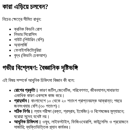
কারা এড়িয়ে চলবেন?
নিচের ক্ষেত্রে সীমিত রাখুন:
ক্রনিক কিডনি রোগ
লিভার সিরোসিস
গাউট (পিউরিন বেশি)
অ্যালার্জি
ফেনাইলকিটোনুরিয়া
বৃদ্ধ (কিডনি চেকআপ)
গভীর বিশ্লেষণ: বৈজ্ঞানিক দৃষ্টিভঙ্গি
এই বিষয় সম্পর্কে আধুনিক চিকিৎসা বিজ্ঞান কী বলে:
রোগের প্রকৃতি।
কারণ জটিল,জেনেটিক, পরিবেশগত, জীবনযাপন,সাধারণত
একাধিক কারণ একসঙ্গে কাজ করে।
প্রাদুর্ভাব।
বাংলাদেশে ১০ থেকে ২০ শতাংশ প্রাপ্তবয়স্ক আক্রান্ত; শহুরে
জনসংখ্যায় বেশি (৩০ শতাংশ)।
সঠিক নির্ণয়।
ল্যাব পরীক্ষা (রক্ত, প্রস্রাব, ইমেজিং) ও বিশেষজ্ঞের মূল্যায়নে;
ঘরোয়া সন্দেহ যথেষ্ট নয়।
আধুনিক চিকিৎসা।
ওষুধ, লাইফস্টাইল, ফিজিওথেরাপি, কাউন্সেলিং ও প্রয়োজনে
সার্জারি; ব্যক্তিভিত্তিক প্ল্যান কার্যকর।