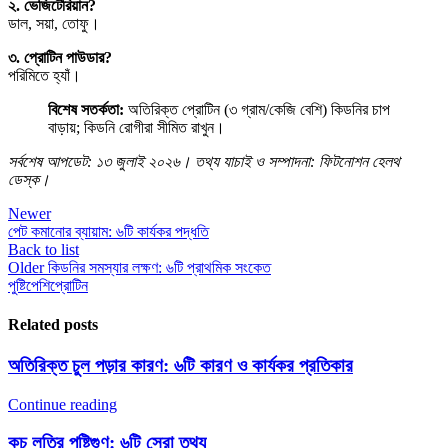
২. ভেজিটেরিয়ান?
ডাল, সয়া, তোফু।
৩. প্রোটিন পাউডার?
পরিমিতে হ্যাঁ।
বিশেষ সতর্কতা:
অতিরিক্ত প্রোটিন (৩ গ্রাম/কেজি বেশি) কিডনির চাপ
বাড়ায়; কিডনি রোগীরা সীমিত রাখুন।
সর্বশেষ আপডেট: ১৩ জুলাই ২০২৬। তথ্য যাচাই ও সম্পাদনা: ফিটনোশন হেলথ
ডেস্ক।
Newer
পেট কমানোর ব্যায়াম: ৬টি কার্যকর পদ্ধতি
Back to list
Older
কিডনির সমস্যার লক্ষণ: ৬টি প্রাথমিক সংকেত
পুষ্টি
পেশি
প্রোটিন
Related posts
অতিরিক্ত চুল পড়ার কারণ: ৬টি কারণ ও কার্যকর প্রতিকার
Continue reading
কচু লতির পুষ্টিগুণ: ৬টি সেরা তথ্য