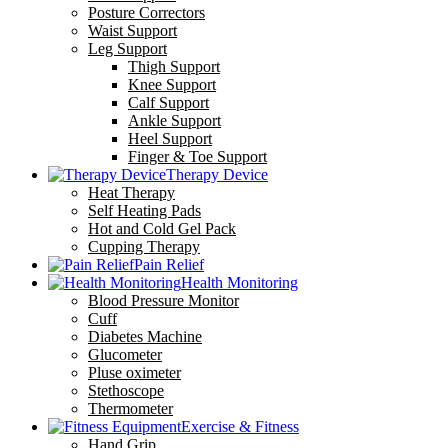
Posture Correctors
Waist Support
Leg Support
Thigh Support
Knee Support
Calf Support
Ankle Support
Heel Support
Finger & Toe Support
Therapy Device
Heat Therapy
Self Heating Pads
Hot and Cold Gel Pack
Cupping Therapy
Pain Relief
Health Monitoring
Blood Pressure Monitor
Cuff
Diabetes Machine
Glucometer
Pluse oximeter
Stethoscope
Thermometer
Exercise & Fitness
Hand Grip