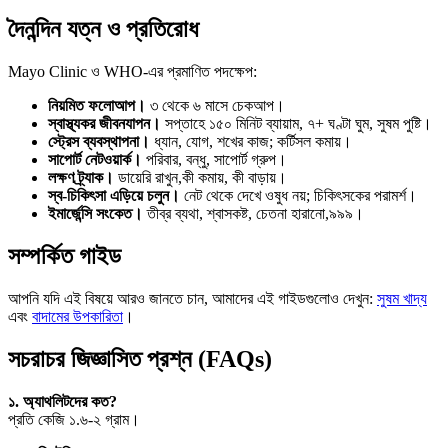
দৈনন্দিন যত্ন ও প্রতিরোধ
Mayo Clinic ও WHO-এর প্রমাণিত পদক্ষেপ:
নিয়মিত ফলোআপ।
৩ থেকে ৬ মাসে চেকআপ।
স্বাস্থ্যকর জীবনযাপন।
সপ্তাহে ১৫০ মিনিট ব্যায়াম, ৭+ ঘণ্টা ঘুম, সুষম পুষ্টি।
স্ট্রেস ব্যবস্থাপনা।
ধ্যান, যোগ, শখের কাজ; কর্টিসল কমায়।
সাপোর্ট নেটওয়ার্ক।
পরিবার, বন্ধু, সাপোর্ট গ্রুপ।
লক্ষণ ট্র্যাক।
ডায়েরি রাখুন,কী কমায়, কী বাড়ায়।
স্ব-চিকিৎসা এড়িয়ে চলুন।
নেট থেকে দেখে ওষুধ নয়; চিকিৎসকের পরামর্শ।
ইমার্জেন্সি সংকেত।
তীব্র ব্যথা, শ্বাসকষ্ট, চেতনা হারানো,৯৯৯।
সম্পর্কিত গাইড
আপনি যদি এই বিষয়ে আরও জানতে চান, আমাদের এই গাইডগুলোও দেখুন:
সুষম খাদ্য
এবং
বাদামের উপকারিতা
।
সচরাচর জিজ্ঞাসিত প্রশ্ন (FAQs)
১. অ্যাথলিটদের কত?
প্রতি কেজি ১.৬-২ গ্রাম।