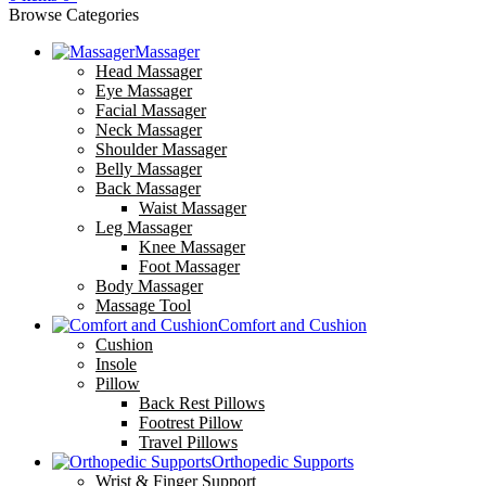
Browse Categories
Massager
Head Massager
Eye Massager
Facial Massager
Neck Massager
Shoulder Massager
Belly Massager
Back Massager
Waist Massager
Leg Massager
Knee Massager
Foot Massager
Body Massager
Massage Tool
Comfort and Cushion
Cushion
Insole
Pillow
Back Rest Pillows
Footrest Pillow
Travel Pillows
Orthopedic Supports
Wrist & Finger Support