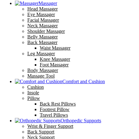
Massager
Head Massager
Eye Massager
Facial Massager
Neck Massager
Shoulder Massager
Belly Massager
Back Massager
Waist Massager
Leg Massager
Knee Massager
Foot Massager
Body Massager
Massage Tool
Comfort and Cushion
Cushion
Insole
Pillow
Back Rest Pillows
Footrest Pillow
Travel Pillows
Orthopedic Supports
Wrist & Finger Support
Back Support
Neck Support