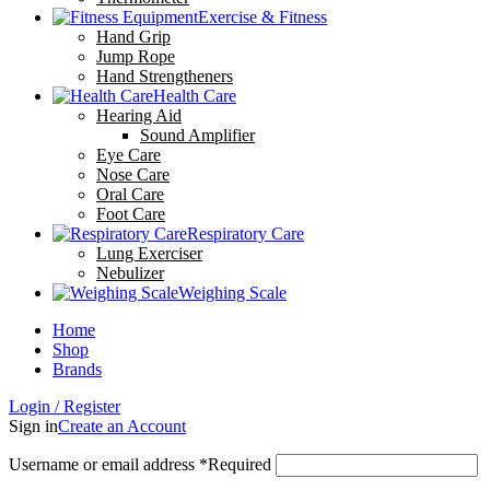
Exercise & Fitness
Hand Grip
Jump Rope
Hand Strengtheners
Health Care
Hearing Aid
Sound Amplifier
Eye Care
Nose Care
Oral Care
Foot Care
Respiratory Care
Lung Exerciser
Nebulizer
Weighing Scale
Home
Shop
Brands
Login / Register
Sign in
Create an Account
Username or email address
*
Required