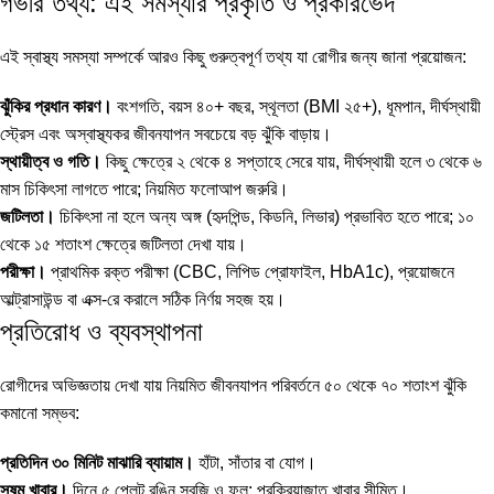
গভীর তথ্য: এই সমস্যার প্রকৃতি ও প্রকারভেদ
এই স্বাস্থ্য সমস্যা সম্পর্কে আরও কিছু গুরুত্বপূর্ণ তথ্য যা রোগীর জন্য জানা প্রয়োজন:
ঝুঁকির প্রধান কারণ।
বংশগতি, বয়স ৪০+ বছর, স্থূলতা (BMI ২৫+), ধূমপান, দীর্ঘস্থায়ী
স্ট্রেস এবং অস্বাস্থ্যকর জীবনযাপন সবচেয়ে বড় ঝুঁকি বাড়ায়।
স্থায়ীত্ব ও গতি।
কিছু ক্ষেত্রে ২ থেকে ৪ সপ্তাহে সেরে যায়, দীর্ঘস্থায়ী হলে ৩ থেকে ৬
মাস চিকিৎসা লাগতে পারে; নিয়মিত ফলোআপ জরুরি।
জটিলতা।
চিকিৎসা না হলে অন্য অঙ্গ (হৃদপিন্ড, কিডনি, লিভার) প্রভাবিত হতে পারে; ১০
থেকে ১৫ শতাংশ ক্ষেত্রে জটিলতা দেখা যায়।
পরীক্ষা।
প্রাথমিক রক্ত পরীক্ষা (CBC, লিপিড প্রোফাইল, HbA1c), প্রয়োজনে
আল্ট্রাসাউন্ড বা এক্স-রে করালে সঠিক নির্ণয় সহজ হয়।
প্রতিরোধ ও ব্যবস্থাপনা
রোগীদের অভিজ্ঞতায় দেখা যায় নিয়মিত জীবনযাপন পরিবর্তনে ৫০ থেকে ৭০ শতাংশ ঝুঁকি
কমানো সম্ভব:
প্রতিদিন ৩০ মিনিট মাঝারি ব্যায়াম।
হাঁটা, সাঁতার বা যোগ।
সুষম খাবার।
দিনে ৫ প্লেট রঙিন সবজি ও ফল; প্রক্রিয়াজাত খাবার সীমিত।