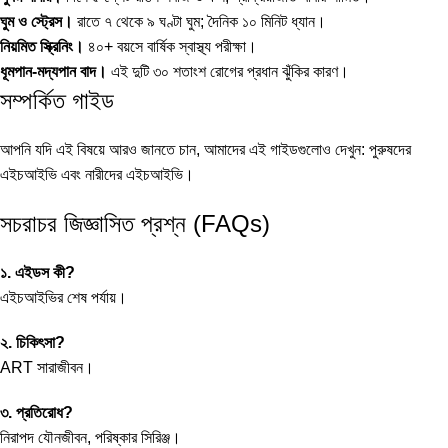
ঘুম ও স্ট্রেস।
রাতে ৭ থেকে ৯ ঘণ্টা ঘুম; দৈনিক ১০ মিনিট ধ্যান।
নিয়মিত স্ক্রিনিং।
৪০+ বয়সে বার্ষিক স্বাস্থ্য পরীক্ষা।
ধূমপান-মদ্যপান বাদ।
এই দুটি ৩০ শতাংশ রোগের প্রধান ঝুঁকির কারণ।
সম্পর্কিত গাইড
আপনি যদি এই বিষয়ে আরও জানতে চান, আমাদের এই গাইডগুলোও দেখুন:
পুরুষদের
এইচআইভি
এবং
নারীদের এইচআইভি
।
সচরাচর জিজ্ঞাসিত প্রশ্ন (FAQs)
১. এইডস কী?
এইচআইভির শেষ পর্যায়।
২. চিকিৎসা?
ART সারাজীবন।
৩. প্রতিরোধ?
নিরাপদ যৌনজীবন, পরিষ্কার সিরিঞ্জ।