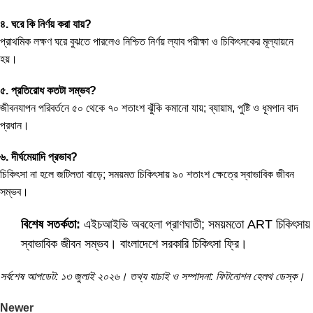
৪. ঘরে কি নির্ণয় করা যায়?
প্রাথমিক লক্ষণ ঘরে বুঝতে পারলেও নিশ্চিত নির্ণয় ল্যাব পরীক্ষা ও চিকিৎসকের মূল্যায়নে
হয়।
৫. প্রতিরোধ কতটা সম্ভব?
জীবনযাপন পরিবর্তনে ৫০ থেকে ৭০ শতাংশ ঝুঁকি কমানো যায়; ব্যায়াম, পুষ্টি ও ধূমপান বাদ
প্রধান।
৬. দীর্ঘমেয়াদি প্রভাব?
চিকিৎসা না হলে জটিলতা বাড়ে; সময়মত চিকিৎসায় ৯০ শতাংশ ক্ষেত্রে স্বাভাবিক জীবন
সম্ভব।
বিশেষ সতর্কতা:
এইচআইভি অবহেলা প্রাণঘাতী; সময়মতো ART চিকিৎসায়
স্বাভাবিক জীবন সম্ভব। বাংলাদেশে সরকারি চিকিৎসা ফ্রি।
সর্বশেষ আপডেট: ১৩ জুলাই ২০২৬। তথ্য যাচাই ও সম্পাদনা: ফিটনোশন হেলথ ডেস্ক।
Newer