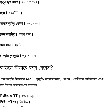
ফ্লু-সদৃশ লক্ষণ।
২-৪ সপ্তাহে।
জ্বর।
১০০°F+।
লসিকাগ্রন্থি ফোলা।
গলা, বগল।
চরম ক্লান্তি।
কারণ ছাড়া।
গলা ব্যথা।
স্থায়ী।
চামড়ায় ফুসকুড়ি।
প্রথম মাসে।
বাড়িতে কীভাবে যত্ন নেবেন?
এইচআইভি নিয়ন্ত্রণে ART (অ্যান্টি-রেট্রোভাইরাল) প্রধান। রোগীদের অভিজ্ঞতায় দেখা
যায় নিচের অভ্যাসগুলো সহায়ক:
নিয়মিত ART।
কখনো বন্ধ না।
সিডি৪ পরীক্ষা।
নিয়মিত।