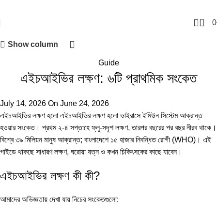
0
0
Show column
Guide
এইচআইভির লক্ষণ: ৬টি প্রাথমিক সংকেত
July 14, 2026
On June 24, 2026
এইচআইভির লক্ষণ হলো এইচআইভির লক্ষণ হলো ভাইরাসে ইমিউন সিস্টেম আক্রান্ত
হওয়ার সংকেত। প্রথম ২-৪ সপ্তাহে ফ্লু-সদৃশ লক্ষণ, তারপর বছরের পর বছর নীরব থাকে।
বিশ্বে ৩৯ মিলিয়ন মানুষ আক্রান্ত; বাংলাদেশে ১৫ হাজার নিবন্ধিত রোগী (
WHO
)। এই
গাইডে থাকছে সাধারণ লক্ষণ, ঘরোয়া যত্ন ও কখন চিকিৎসকের কাছে যাবেন।
এইচআইভির লক্ষণ কী কী?
আমাদের অভিজ্ঞতায় দেখা যায় নিচের সংকেতগুলো: