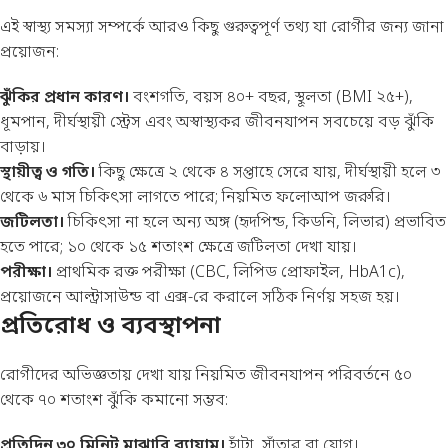
এই স্বাস্থ্য সমস্যা সম্পর্কে আরও কিছু গুরুত্বপূর্ণ তথ্য যা রোগীর জন্য জানা
প্রয়োজন:
ঝুঁকির প্রধান কারণ।
বংশগতি, বয়স ৪০+ বছর, স্থূলতা (BMI ২৫+),
ধূমপান, দীর্ঘস্থায়ী স্ট্রেস এবং অস্বাস্থ্যকর জীবনযাপন সবচেয়ে বড় ঝুঁকি
বাড়ায়।
স্থায়ীত্ব ও গতি।
কিছু ক্ষেত্রে ২ থেকে ৪ সপ্তাহে সেরে যায়, দীর্ঘস্থায়ী হলে ৩
থেকে ৬ মাস চিকিৎসা লাগতে পারে; নিয়মিত ফলোআপ জরুরি।
জটিলতা।
চিকিৎসা না হলে অন্য অঙ্গ (হৃদপিন্ড, কিডনি, লিভার) প্রভাবিত
হতে পারে; ১০ থেকে ১৫ শতাংশ ক্ষেত্রে জটিলতা দেখা যায়।
পরীক্ষা।
প্রাথমিক রক্ত পরীক্ষা (CBC, লিপিড প্রোফাইল, HbA1c),
প্রয়োজনে আল্ট্রাসাউন্ড বা এক্স-রে করালে সঠিক নির্ণয় সহজ হয়।
প্রতিরোধ ও ব্যবস্থাপনা
রোগীদের অভিজ্ঞতায় দেখা যায় নিয়মিত জীবনযাপন পরিবর্তনে ৫০
থেকে ৭০ শতাংশ ঝুঁকি কমানো সম্ভব:
প্রতিদিন ৩০ মিনিট মাঝারি ব্যায়াম।
হাঁটা, সাঁতার বা যোগ।