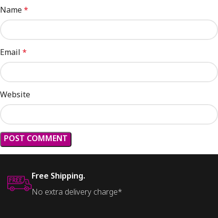
Name
*
Email
*
Website
Free Shipping.
No extra delivery charge*