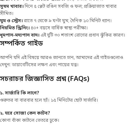
সুষম খাবার।
দিনে ৫ প্লেট রঙিন সবজি ও ফল; প্রক্রিয়াজাত খাবার
সীমিত।
ঘুম ও স্ট্রেস।
রাতে ৭ থেকে ৯ ঘণ্টা ঘুম; দৈনিক ১০ মিনিট ধ্যান।
নিয়মিত স্ক্রিনিং।
৪০+ বয়সে বার্ষিক স্বাস্থ্য পরীক্ষা।
ধূমপান-মদ্যপান বাদ।
এই দুটি ৩০ শতাংশ রোগের প্রধান ঝুঁকির কারণ।
সম্পর্কিত গাইড
আপনি যদি এই বিষয়ে আরও জানতে চান, আমাদের এই গাইডগুলোও
দেখুন:
ডায়াবেটিসের লক্ষণ
এবং
পায়ের যত্ন
।
সচরাচর জিজ্ঞাসিত প্রশ্ন (FAQs)
১. সার্জারি কি লাগে?
গুরুতর বা বারবার হলে হ্যাঁ। ১৫ মিনিটের ছোট সার্জারি।
২. ঘরে সোজা কেন কাটব?
কোণা বাঁকা কাটলে ভেতরে ঢুকে।