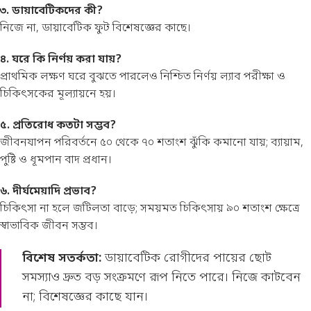
৩. ডায়াবেটিকদের কী?
নিজে না, ডায়াবেটিক ফুট বিশেষজ্ঞের কাছে।
৪. ঘরে কি নির্ণয় করা যায়?
প্রাথমিক লক্ষণ ঘরে বুঝতে পারলেও নিশ্চিত নির্ণয় ল্যাব পরীক্ষা ও
চিকিৎসকের মূল্যায়নে হয়।
৫. প্রতিরোধ কতটা সম্ভব?
জীবনযাপন পরিবর্তনে ৫০ থেকে ৭০ শতাংশ ঝুঁকি কমানো যায়; ব্যায়াম,
পুষ্টি ও ধূমপান বাদ প্রধান।
৬. দীর্ঘমেয়াদি প্রভাব?
চিকিৎসা না হলে জটিলতা বাড়ে; সময়মত চিকিৎসায় ৯০ শতাংশ ক্ষেত্রে
স্বাভাবিক জীবন সম্ভব।
বিশেষ সতর্কতা:
ডায়াবেটিক রোগীদের পায়ের ছোট
সমস্যাও দ্রুত বড় সংক্রমণে রূপ নিতে পারে। নিজে কাটবেন
না; বিশেষজ্ঞের কাছে যান।