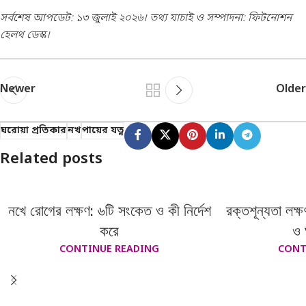
সর্বশেষ আপডেট: ১৩ জুলাই ২০২৬। তথ্য যাচাই ও সম্পাদনা: ফিটনোশন
হেলথ ডেস্ক।
Newer
Older
ঘরোয়া প্রতিকার
নখ
পায়ের যত্ন
Related posts
নখে রোগের লক্ষণ: ৬টি সংকেত ও কী নির্দেশ
রক্তশূন্যতা লক্
করে
ও 
CONTINUE READING
CONT