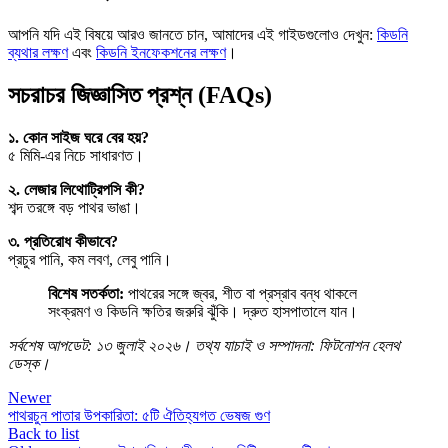
আপনি যদি এই বিষয়ে আরও জানতে চান, আমাদের এই গাইডগুলোও দেখুন:
কিডনি
ব্যথার লক্ষণ
এবং
কিডনি ইনফেকশনের লক্ষণ
।
সচরাচর জিজ্ঞাসিত প্রশ্ন (FAQs)
১. কোন সাইজ ঘরে বের হয়?
৫ মিমি-এর নিচে সাধারণত।
২. লেজার লিথোট্রিপসি কী?
শব্দ তরঙ্গে বড় পাথর ভাঙা।
৩. প্রতিরোধ কীভাবে?
প্রচুর পানি, কম লবণ, লেবু পানি।
বিশেষ সতর্কতা:
পাথরের সঙ্গে জ্বর, শীত বা প্রস্রাব বন্ধ থাকলে
সংক্রমণ ও কিডনি ক্ষতির জরুরি ঝুঁকি। দ্রুত হাসপাতালে যান।
সর্বশেষ আপডেট: ১৩ জুলাই ২০২৬। তথ্য যাচাই ও সম্পাদনা: ফিটনোশন হেলথ
ডেস্ক।
Newer
পাথরচুন পাতার উপকারিতা: ৫টি ঐতিহ্যগত ভেষজ গুণ
Back to list