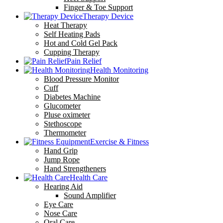
Finger & Toe Support
Therapy Device
Heat Therapy
Self Heating Pads
Hot and Cold Gel Pack
Cupping Therapy
Pain Relief
Health Monitoring
Blood Pressure Monitor
Cuff
Diabetes Machine
Glucometer
Pluse oximeter
Stethoscope
Thermometer
Exercise & Fitness
Hand Grip
Jump Rope
Hand Strengtheners
Health Care
Hearing Aid
Sound Amplifier
Eye Care
Nose Care
Oral Care