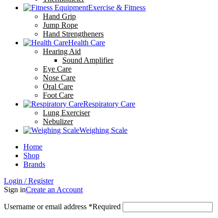
Exercise & Fitness
Hand Grip
Jump Rope
Hand Strengtheners
Health Care
Hearing Aid
Sound Amplifier
Eye Care
Nose Care
Oral Care
Foot Care
Respiratory Care
Lung Exerciser
Nebulizer
Weighing Scale
Home
Shop
Brands
Login / Register
Sign in
Create an Account
Username or email address
*
Required