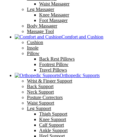
Waist Massager
Leg Massager
Knee Massager
Foot Massager
Body Massager
Massage Tool
Comfort and Cushion
Cushion
Insole
Pillow
Back Rest Pillows
Footrest Pillow
Travel Pillows
Orthopedic Supports
Wrist & Finger Support
Back Support
Neck Support
Posture Correctors
Waist Support
Leg Support
Thigh Support
Knee Support
Calf Support
Ankle Support
Heel Support