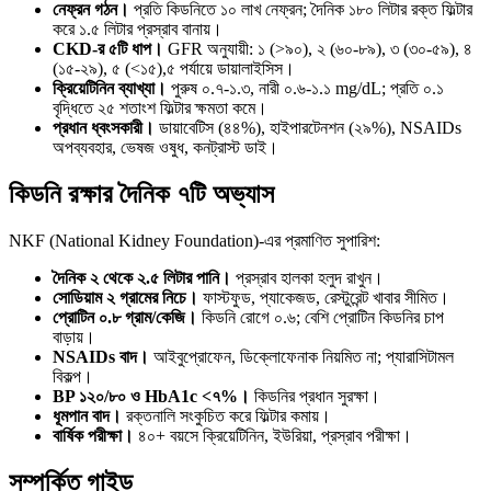
নেফ্রন গঠন।
প্রতি কিডনিতে ১০ লাখ নেফ্রন; দৈনিক ১৮০ লিটার রক্ত ফিল্টার
করে ১.৫ লিটার প্রস্রাব বানায়।
CKD-র ৫টি ধাপ।
GFR অনুযায়ী: ১ (>৯০), ২ (৬০-৮৯), ৩ (৩০-৫৯), ৪
(১৫-২৯), ৫ (<১৫),৫ পর্যায়ে ডায়ালাইসিস।
ক্রিয়েটিনিন ব্যাখ্যা।
পুরুষ ০.৭-১.৩, নারী ০.৬-১.১ mg/dL; প্রতি ০.১
বৃদ্ধিতে ২৫ শতাংশ ফিল্টার ক্ষমতা কমে।
প্রধান ধ্বংসকারী।
ডায়াবেটিস (৪৪%), হাইপারটেনশন (২৯%), NSAIDs
অপব্যবহার, ভেষজ ওষুধ, কনট্রাস্ট ডাই।
কিডনি রক্ষার দৈনিক ৭টি অভ্যাস
NKF (National Kidney Foundation)-এর প্রমাণিত সুপারিশ:
দৈনিক ২ থেকে ২.৫ লিটার পানি।
প্রস্রাব হালকা হলুদ রাখুন।
সোডিয়াম ২ গ্রামের নিচে।
ফাস্টফুড, প্যাকেজড, রেস্টুরেন্ট খাবার সীমিত।
প্রোটিন ০.৮ গ্রাম/কেজি।
কিডনি রোগে ০.৬; বেশি প্রোটিন কিডনির চাপ
বাড়ায়।
NSAIDs বাদ।
আইবুপ্রোফেন, ডিক্লোফেনাক নিয়মিত না; প্যারাসিটামল
বিকল্প।
BP ১২০/৮০ ও HbA1c <৭%।
কিডনির প্রধান সুরক্ষা।
ধূমপান বাদ।
রক্তনালি সংকুচিত করে ফিল্টার কমায়।
বার্ষিক পরীক্ষা।
৪০+ বয়সে ক্রিয়েটিনিন, ইউরিয়া, প্রস্রাব পরীক্ষা।
সম্পর্কিত গাইড