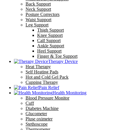
Back Support
Neck Support
Posture Correctors
Waist Support
Leg Support
Thigh Support
Knee Support
Calf Support
Ankle Support
Heel Support
Finger & Toe Support
Therapy Device
Heat Therapy
Self Heating Pads
Hot and Cold Gel Pack
Cupping Therapy
Pain Relief
Health Monitoring
Blood Pressure Monitor
Cuff
Diabetes Machine
Glucometer
Pluse oximeter
Stethoscope
Thermometer