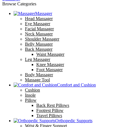
Browse Categories
Massager
Head Massager
Eye Massager
Facial Massager
Neck Massager
Shoulder Massager
Belly Massager
Back Massager
Waist Massager
Leg Massager
Knee Massager
Foot Massager
Body Massager
Massage Tool
Comfort and Cushion
Cushion
Insole
Pillow
Back Rest Pillows
Footrest Pillow
Travel Pillows
Orthopedic Supports
Wrist & Finger Support