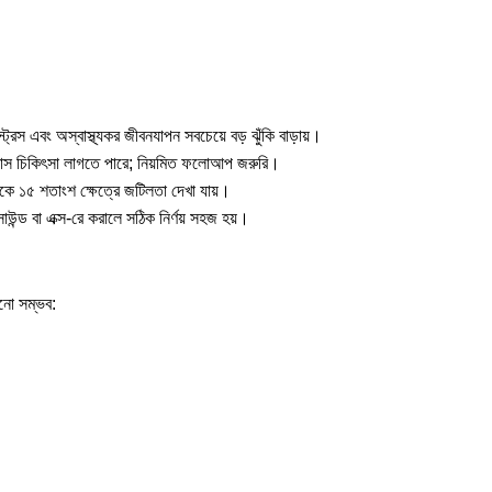
রেস এবং অস্বাস্থ্যকর জীবনযাপন সবচেয়ে বড় ঝুঁকি বাড়ায়।
 ৬ মাস চিকিৎসা লাগতে পারে; নিয়মিত ফলোআপ জরুরি।
েকে ১৫ শতাংশ ক্ষেত্রে জটিলতা দেখা যায়।
্ড বা এক্স-রে করালে সঠিক নির্ণয় সহজ হয়।
ানো সম্ভব: