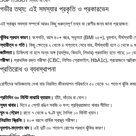
SGPT/SGOT দ্বিগুণের বেশি
গভীর তথ্য: এই সমস্যার প্রকৃতি ও প্রকারভেদ
এই স্বাস্থ্য সমস্যা সম্পর্কে আরও কিছু গুরুত্বপূর্ণ তথ্য যা রোগীর জন্য জানা প্রয়োজন:
ঝুঁকির প্রধান কারণ।
বংশগতি, বয়স ৪০+ বছর, স্থূলতা (BMI ২৫+), ধূমপান, দীর্ঘস্থায়ী স্ট্
স্থায়ীত্ব ও গতি।
কিছু ক্ষেত্রে ২ থেকে ৪ সপ্তাহে সেরে যায়, দীর্ঘস্থায়ী হলে ৩ থেকে
জটিলতা।
চিকিৎসা না হলে অন্য অঙ্গ (হৃদপিন্ড, কিডনি, লিভার) প্রভাবিত হতে পারে; ১০ থ
পরীক্ষা।
প্রাথমিক রক্ত পরীক্ষা (CBC, লিপিড প্রোফাইল, HbA1c), প্রয়োজনে আল্ট্রাসাউন
প্রতিরোধ ও ব্যবস্থাপনা
রোগীদের অভিজ্ঞতায় দেখা যায় নিয়মিত জীবনযাপন পরিবর্তনে ৫০ থেকে ৭০ শতাংশ ঝুঁকি কম
প্রতিদিন ৩০ মিনিট মাঝারি ব্যায়াম।
হাঁটা, সাঁতার বা যোগ।
সুষম খাবার।
দিনে ৫ প্লেট রঙিন সবজি ও ফল; প্রক্রিয়াজাত খাবার সীমিত।
ঘুম ও স্ট্রেস।
রাতে ৭ থেকে ৯ ঘণ্টা ঘুম; দৈনিক ১০ মিনিট ধ্যান।
নিয়মিত স্ক্রিনিং।
৪০+ বয়সে বার্ষিক স্বাস্থ্য পরীক্ষা।
ধূমপান-মদ্যপান বাদ।
এই দুটি ৩০ শতাংশ রোগের প্রধান ঝুঁকির কারণ।