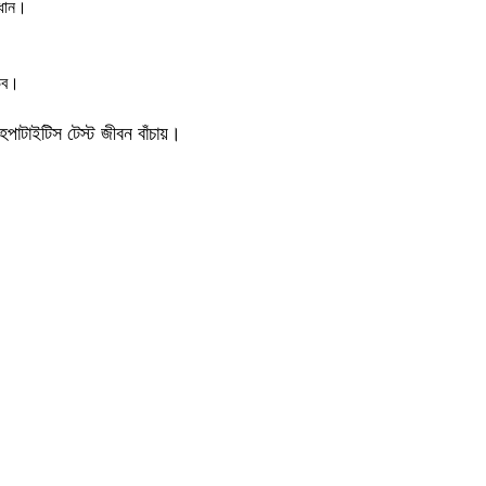
রধান।
্ভব।
াটাইটিস টেস্ট জীবন বাঁচায়।