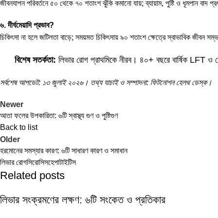
জীবনযাপন পরিবর্তনে ৫০ থেকে ৭০ শতাংশ ঝুঁকি কমানো যায়; ব্যায়াম, পুষ্টি ও ধূমপান বাদ প্
৬. দীর্ঘমেয়াদি প্রভাব?
চিকিৎসা না হলে জটিলতা বাড়ে; সময়মত চিকিৎসায় ৯০ শতাংশ ক্ষেত্রে স্বাভাবিক জীবন সম
বিশেষ সতর্কতা:
লিভার রোগ প্রাথমিকে নীরব। ৪০+ বছরে বার্ষিক LFT ও হেপ
সর্বশেষ আপডেট: ১৩ জুলাই ২০২৬। তথ্য যাচাই ও সম্পাদনা: ফিটনোশন হেলথ ডেস্ক।
Newer
আতা ফলের উপকারিতা: ৬টি স্বাস্থ্য গুণ ও পুষ্টিগুণ
Back to list
Older
হরমোনের সমস্যার কারণ: ৬টি সাধারণ কারণ ও সমাধান
লিভার রোগ
সিরোসিস
হেপাটাইটিস
Related posts
লিভার সংক্রমণের লক্ষণ: ৬টি সংকেত ও প্রতিকার