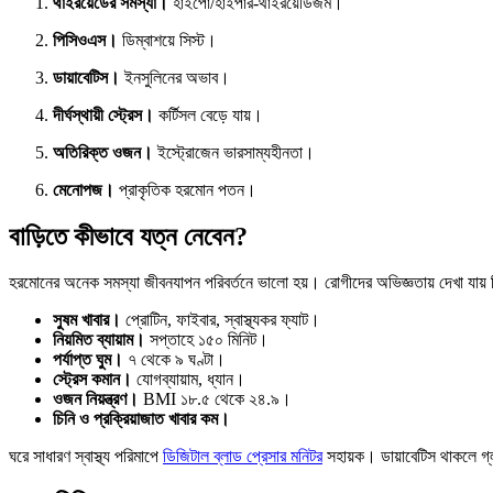
থাইরয়েডের সমস্যা।
হাইপো/হাইপার-থাইরয়েডিজম।
পিসিওএস।
ডিম্বাশয়ে সিস্ট।
ডায়াবেটিস।
ইনসুলিনের অভাব।
দীর্ঘস্থায়ী স্ট্রেস।
কর্টিসল বেড়ে যায়।
অতিরিক্ত ওজন।
ইস্ট্রোজেন ভারসাম্যহীনতা।
মেনোপজ।
প্রাকৃতিক হরমোন পতন।
বাড়িতে কীভাবে যত্ন নেবেন?
হরমোনের অনেক সমস্যা জীবনযাপন পরিবর্তনে ভালো হয়। রোগীদের অভিজ্ঞতায় দেখা যায় 
সুষম খাবার।
প্রোটিন, ফাইবার, স্বাস্থ্যকর ফ্যাট।
নিয়মিত ব্যায়াম।
সপ্তাহে ১৫০ মিনিট।
পর্যাপ্ত ঘুম।
৭ থেকে ৯ ঘণ্টা।
স্ট্রেস কমান।
যোগব্যায়াম, ধ্যান।
ওজন নিয়ন্ত্রণ।
BMI ১৮.৫ থেকে ২৪.৯।
চিনি ও প্রক্রিয়াজাত খাবার কম।
ঘরে সাধারণ স্বাস্থ্য পরিমাপে
ডিজিটাল ব্লাড প্রেসার মনিটর
সহায়ক। ডায়াবেটিস থাকলে গ্