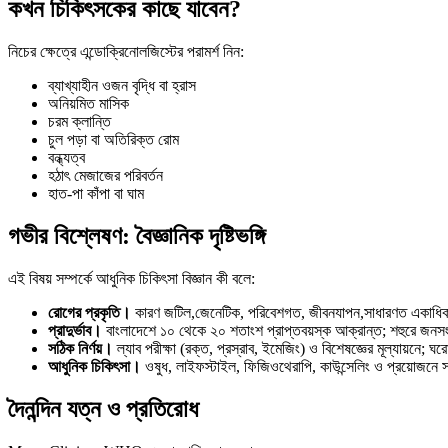
কখন চিকিৎসকের কাছে যাবেন?
নিচের ক্ষেত্রে এন্ডোক্রিনোলজিস্টের পরামর্শ নিন:
ব্যাখ্যাহীন ওজন বৃদ্ধি বা হ্রাস
অনিয়মিত মাসিক
চরম ক্লান্তি
চুল পড়া বা অতিরিক্ত রোম
বন্ধ্যত্ব
হঠাৎ মেজাজের পরিবর্তন
হাত-পা কাঁপা বা ঘাম
গভীর বিশ্লেষণ: বৈজ্ঞানিক দৃষ্টিভঙ্গি
এই বিষয় সম্পর্কে আধুনিক চিকিৎসা বিজ্ঞান কী বলে:
রোগের প্রকৃতি।
কারণ জটিল,জেনেটিক, পরিবেশগত, জীবনযাপন,সাধারণত একাধি
প্রাদুর্ভাব।
বাংলাদেশে ১০ থেকে ২০ শতাংশ প্রাপ্তবয়স্ক আক্রান্ত; শহুরে জনসং
সঠিক নির্ণয়।
ল্যাব পরীক্ষা (রক্ত, প্রস্রাব, ইমেজিং) ও বিশেষজ্ঞের মূল্যায়নে; ঘরোয
আধুনিক চিকিৎসা।
ওষুধ, লাইফস্টাইল, ফিজিওথেরাপি, কাউন্সেলিং ও প্রয়োজনে সার্
দৈনন্দিন যত্ন ও প্রতিরোধ