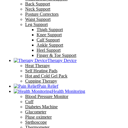
Back Support
Neck Support
Posture Correctors
Waist Support
Leg Support
Thigh Support
Knee Support
Calf Support
Ankle Support
Heel Support
Finger & Toe Support
Therapy Device
Heat Therapy
Self Heating Pads
Hot and Cold Gel Pack
Cupping Therapy
Pain Relief
Health Monitoring
Blood Pressure Monitor
Cuff
Diabetes Machine
Glucometer
Pluse oximeter
Stethoscope
Thermometer