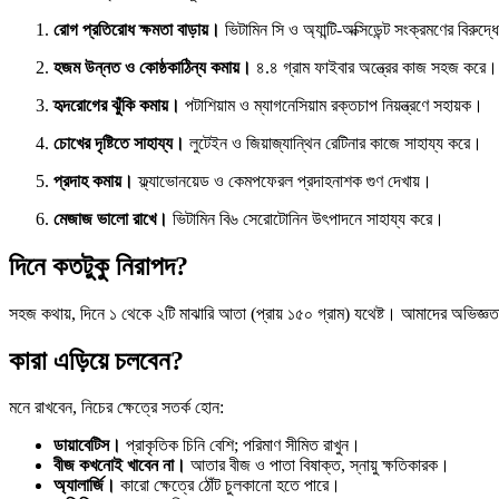
রোগ প্রতিরোধ ক্ষমতা বাড়ায়।
ভিটামিন সি ও অ্যান্টি-অক্সিডেন্ট সংক্রমণের বিরুদ্ধে
হজম উন্নত ও কোষ্ঠকাঠিন্য কমায়।
৪.৪ গ্রাম ফাইবার অন্ত্রের কাজ সহজ করে।
হৃদরোগের ঝুঁকি কমায়।
পটাশিয়াম ও ম্যাগনেসিয়াম রক্তচাপ নিয়ন্ত্রণে সহায়ক।
চোখের দৃষ্টিতে সাহায্য।
লুটেইন ও জিয়াজ্যান্থিন রেটিনার কাজে সাহায্য করে।
প্রদাহ কমায়।
ফ্ল্যাভোনয়েড ও কেমপফেরল প্রদাহনাশক গুণ দেখায়।
মেজাজ ভালো রাখে।
ভিটামিন বি৬ সেরোটোনিন উৎপাদনে সাহায্য করে।
দিনে কতটুকু নিরাপদ?
সহজ কথায়, দিনে ১ থেকে ২টি মাঝারি আতা (প্রায় ১৫০ গ্রাম) যথেষ্ট। আমাদের অভিজ্ঞতা
কারা এড়িয়ে চলবেন?
মনে রাখবেন, নিচের ক্ষেত্রে সতর্ক হোন:
ডায়াবেটিস।
প্রাকৃতিক চিনি বেশি; পরিমাণ সীমিত রাখুন।
বীজ কখনোই খাবেন না।
আতার বীজ ও পাতা বিষাক্ত, স্নায়ু ক্ষতিকারক।
অ্যালার্জি।
কারো ক্ষেত্রে ঠোঁট চুলকানো হতে পারে।