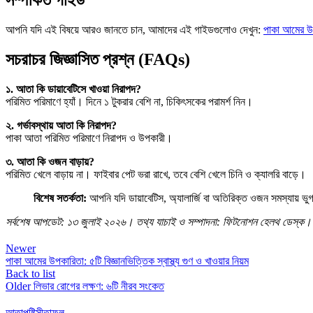
আপনি যদি এই বিষয়ে আরও জানতে চান, আমাদের এই গাইডগুলোও দেখুন:
পাকা আমের উ
সচরাচর জিজ্ঞাসিত প্রশ্ন (FAQs)
১. আতা কি ডায়াবেটিসে খাওয়া নিরাপদ?
পরিমিত পরিমাণে হ্যাঁ। দিনে ১ টুকরার বেশি না, চিকিৎসকের পরামর্শ নিন।
২. গর্ভাবস্থায় আতা কি নিরাপদ?
পাকা আতা পরিমিত পরিমাণে নিরাপদ ও উপকারী।
৩. আতা কি ওজন বাড়ায়?
পরিমিত খেলে বাড়ায় না। ফাইবার পেট ভরা রাখে, তবে বেশি খেলে চিনি ও ক্যালরি বাড়ে।
বিশেষ সতর্কতা:
আপনি যদি ডায়াবেটিস, অ্যালার্জি বা অতিরিক্ত ওজন সমস্যায় ভ
সর্বশেষ আপডেট: ১৩ জুলাই ২০২৬। তথ্য যাচাই ও সম্পাদনা: ফিটনোশন হেলথ ডেস্ক।
Newer
পাকা আমের উপকারিতা: ৫টি বিজ্ঞানভিত্তিক স্বাস্থ্য গুণ ও খাওয়ার নিয়ম
Back to list
Older
লিভার রোগের লক্ষণ: ৬টি নীরব সংকেত
আতা
পুষ্টি
সীতাফল