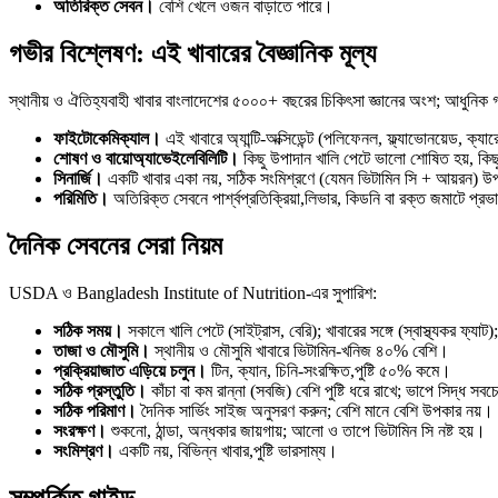
অতিরিক্ত সেবন।
বেশি খেলে ওজন বাড়াতে পারে।
গভীর বিশ্লেষণ: এই খাবারের বৈজ্ঞানিক মূল্য
স্থানীয় ও ঐতিহ্যবাহী খাবার বাংলাদেশের ৫০০০+ বছরের চিকিৎসা জ্ঞানের অংশ; আধুনিক 
ফাইটোকেমিক্যাল।
এই খাবারে অ্যান্টি-অক্সিডেন্ট (পলিফেনল, ফ্ল্যাভোনয়েড, ক্
শোষণ ও বায়োঅ্যাভেইলেবিলিটি।
কিছু উপাদান খালি পেটে ভালো শোষিত হয়, কিছু 
সিনার্জি।
একটি খাবার একা নয়, সঠিক সংমিশ্রণে (যেমন ভিটামিন সি + আয়রন) উ
পরিমিতি।
অতিরিক্ত সেবনে পার্শ্বপ্রতিক্রিয়া,লিভার, কিডনি বা রক্ত জমাটে প্র
দৈনিক সেবনের সেরা নিয়ম
USDA ও Bangladesh Institute of Nutrition-এর সুপারিশ:
সঠিক সময়।
সকালে খালি পেটে (সাইট্রাস, বেরি); খাবারের সঙ্গে (স্বাস্থ্যকর ফ্যা
তাজা ও মৌসুমি।
স্থানীয় ও মৌসুমি খাবারে ভিটামিন-খনিজ ৪০% বেশি।
প্রক্রিয়াজাত এড়িয়ে চলুন।
টিন, ক্যান, চিনি-সংরক্ষিত,পুষ্টি ৫০% কমে।
সঠিক প্রস্তুতি।
কাঁচা বা কম রান্না (সবজি) বেশি পুষ্টি ধরে রাখে; ভাপে সিদ্ধ সব
সঠিক পরিমাণ।
দৈনিক সার্ভিং সাইজ অনুসরণ করুন; বেশি মানে বেশি উপকার নয়।
সংরক্ষণ।
শুকনো, ঠান্ডা, অন্ধকার জায়গায়; আলো ও তাপে ভিটামিন সি নষ্ট হয়।
সংমিশ্রণ।
একটি নয়, বিভিন্ন খাবার,পুষ্টি ভারসাম্য।
সম্পর্কিত গাইড