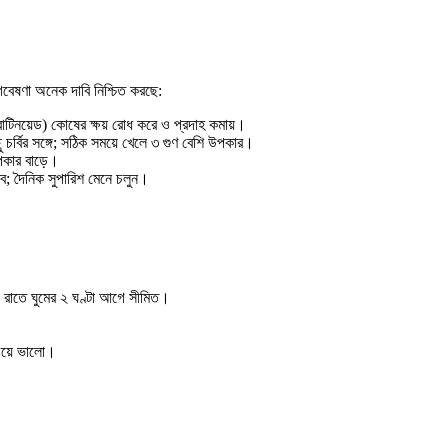
গবেষণা অনেক দাবি নিশ্চিত করছে:
যারোটিনয়েড) কোষের ক্ষয় রোধ করে ও প্রদাহ কমায়।
চর্বির সঙ্গে; সঠিক সময়ে খেলে ৩ গুণ বেশি উপকার।
পকার বাড়ে।
ভাব; দৈনিক সুপারিশ মেনে চলুন।
ট); রাতে ঘুমের ২ ঘণ্টা আগে সীমিত।
চেয়ে ভালো।