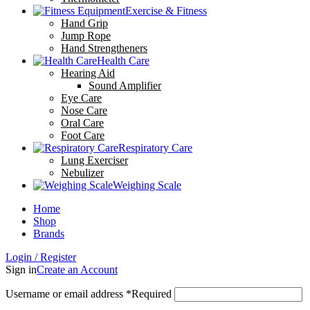
Exercise & Fitness
Hand Grip
Jump Rope
Hand Strengtheners
Health Care
Hearing Aid
Sound Amplifier
Eye Care
Nose Care
Oral Care
Foot Care
Respiratory Care
Lung Exerciser
Nebulizer
Weighing Scale
Home
Shop
Brands
Login / Register
Sign in
Create an Account
Username or email address
*
Required