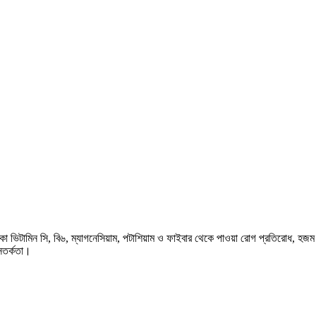
িন সি, বি৬, ম্যাগনেসিয়াম, পটাশিয়াম ও ফাইবার থেকে পাওয়া রোগ প্রতিরোধ, হজম ও চোখ
সতর্কতা।