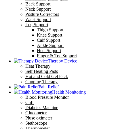
Back Support
Neck Support
Posture Correctors
Waist Support
Leg Support
Thigh Support
Knee Support
Calf Support
Ankle Support
Heel Support
Finger & Toe Support
Therapy Device
Heat Therapy
Self Heating Pads
Hot and Cold Gel Pack
Cupping Therapy
Pain Relief
Health Monitoring
Blood Pressure Monitor
Cuff
Diabetes Machine
Glucometer
Pluse oximeter
Stethoscope
Thermometer