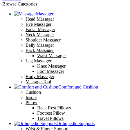
Browse Categories
Massager
Head Massager
Eye Massager
Facial Massager
Neck Massager
Shoulder Massager
Belly Massager
Back Massager
Waist Massager
Leg Massager
Knee Massager
Foot Massager
Body Massager
Massage Tool
Comfort and Cushion
Cushion
Insole
Pillow
Back Rest Pillows
Footrest Pillow
Travel Pillows
Orthopedic Supports
Wrist & Finger Support