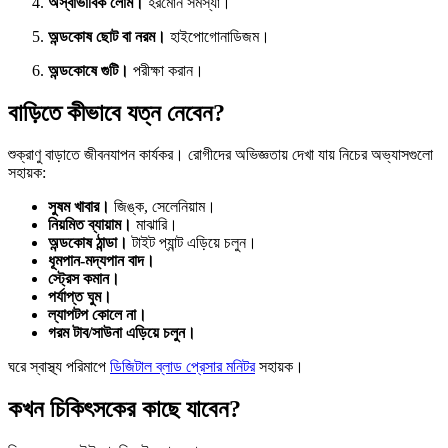
অস্বাভাবিক লোম।
হরমোন সমস্যা।
অন্ডকোষ ছোট বা নরম।
হাইপোগোনাডিজম।
অন্ডকোষে গুটি।
পরীক্ষা করান।
বাড়িতে কীভাবে যত্ন নেবেন?
শুক্রাণু বাড়াতে জীবনযাপন কার্যকর। রোগীদের অভিজ্ঞতায় দেখা যায় নিচের অভ্যাসগুলো
সহায়ক:
সুষম খাবার।
জিঙ্ক, সেলেনিয়াম।
নিয়মিত ব্যায়াম।
মাঝারি।
অন্ডকোষ ঠান্ডা।
টাইট প্যান্ট এড়িয়ে চলুন।
ধূমপান-মদ্যপান বাদ।
স্ট্রেস কমান।
পর্যাপ্ত ঘুম।
ল্যাপটপ কোলে না।
গরম টাব/সাউনা এড়িয়ে চলুন।
ঘরে স্বাস্থ্য পরিমাপে
ডিজিটাল ব্লাড প্রেসার মনিটর
সহায়ক।
কখন চিকিৎসকের কাছে যাবেন?