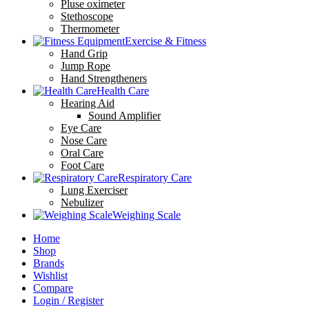
Pluse oximeter
Stethoscope
Thermometer
Exercise & Fitness
Hand Grip
Jump Rope
Hand Strengtheners
Health Care
Hearing Aid
Sound Amplifier
Eye Care
Nose Care
Oral Care
Foot Care
Respiratory Care
Lung Exerciser
Nebulizer
Weighing Scale
Home
Shop
Brands
Wishlist
Compare
Login / Register