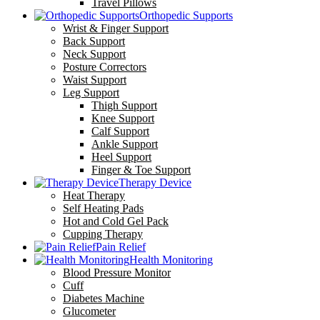
Travel Pillows
Orthopedic Supports
Wrist & Finger Support
Back Support
Neck Support
Posture Correctors
Waist Support
Leg Support
Thigh Support
Knee Support
Calf Support
Ankle Support
Heel Support
Finger & Toe Support
Therapy Device
Heat Therapy
Self Heating Pads
Hot and Cold Gel Pack
Cupping Therapy
Pain Relief
Health Monitoring
Blood Pressure Monitor
Cuff
Diabetes Machine
Glucometer