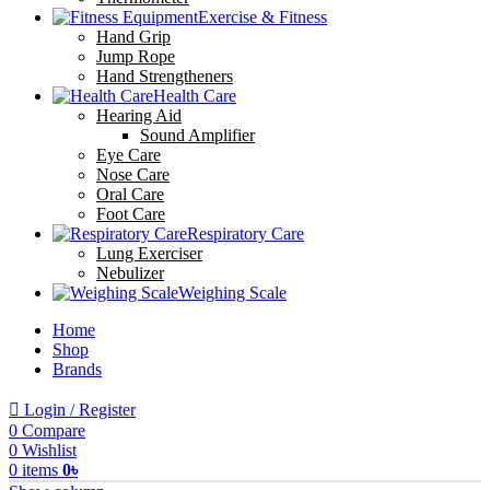
Exercise & Fitness
Hand Grip
Jump Rope
Hand Strengtheners
Health Care
Hearing Aid
Sound Amplifier
Eye Care
Nose Care
Oral Care
Foot Care
Respiratory Care
Lung Exerciser
Nebulizer
Weighing Scale
Home
Shop
Brands
Login / Register
0
Compare
0
Wishlist
0
items
0
৳