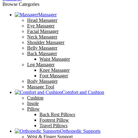
Browse Categories
Massager
Head Massager
Eye Massager
Facial Massager
Neck Massager
Shoulder Massager
Belly Massager
Back Massager
Waist Massager
Leg Massager
Knee Massager
Foot Massager
Body Massager
Massage Tool
Comfort and Cushion
Cushion
Insole
Pillow
Back Rest Pillows
Footrest Pillow
Travel Pillows
Orthopedic Supports
Wrist & Finger Support