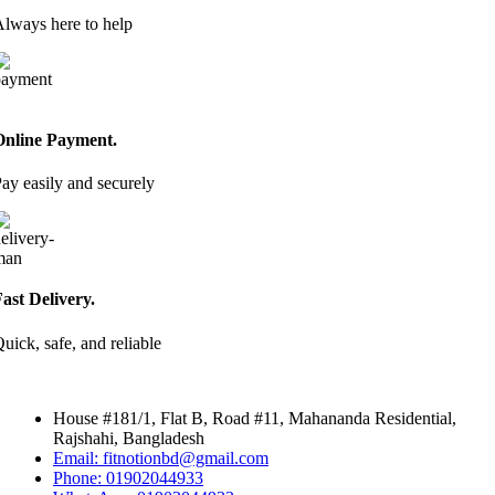
lways here to help
Online Payment.
ay easily and securely
ast Delivery.
uick, safe, and reliable
House #181/1, Flat B, Road #11, Mahananda Residential,
Rajshahi, Bangladesh
Email: fitnotionbd@gmail.com
Phone: 01902044933