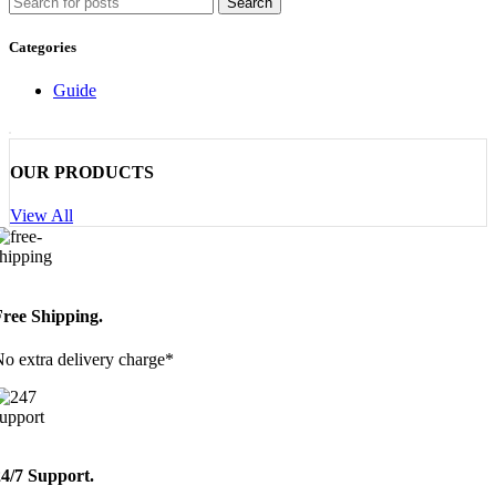
Search
Categories
Guide
OUR PRODUCTS
View All
Free Shipping.
o extra delivery charge*
24/7 Support.