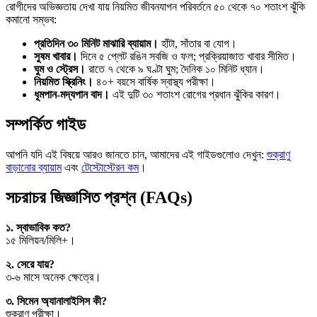
রোগীদের অভিজ্ঞতায় দেখা যায় নিয়মিত জীবনযাপন পরিবর্তনে ৫০ থেকে ৭০ শতাংশ ঝুঁকি
কমানো সম্ভব:
প্রতিদিন ৩০ মিনিট মাঝারি ব্যায়াম।
হাঁটা, সাঁতার বা যোগ।
সুষম খাবার।
দিনে ৫ প্লেট রঙিন সবজি ও ফল; প্রক্রিয়াজাত খাবার সীমিত।
ঘুম ও স্ট্রেস।
রাতে ৭ থেকে ৯ ঘণ্টা ঘুম; দৈনিক ১০ মিনিট ধ্যান।
নিয়মিত স্ক্রিনিং।
৪০+ বয়সে বার্ষিক স্বাস্থ্য পরীক্ষা।
ধূমপান-মদ্যপান বাদ।
এই দুটি ৩০ শতাংশ রোগের প্রধান ঝুঁকির কারণ।
সম্পর্কিত গাইড
আপনি যদি এই বিষয়ে আরও জানতে চান, আমাদের এই গাইডগুলোও দেখুন:
শুক্রাণু
বাড়ানোর ব্যায়াম
এবং
টেস্টোস্টেরন কম
।
সচরাচর জিজ্ঞাসিত প্রশ্ন (FAQs)
১. স্বাভাবিক কত?
১৫ মিলিয়ন/মিলি+।
২. সেরে যায়?
৩-৬ মাসে অনেক ক্ষেত্রে।
৩. সিমেন অ্যানালাইসিস কী?
শুক্রাণু পরীক্ষা।