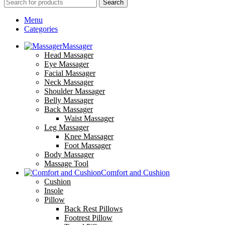
Search
Menu
Categories
Massager
Head Massager
Eye Massager
Facial Massager
Neck Massager
Shoulder Massager
Belly Massager
Back Massager
Waist Massager
Leg Massager
Knee Massager
Foot Massager
Body Massager
Massage Tool
Comfort and Cushion
Cushion
Insole
Pillow
Back Rest Pillows
Footrest Pillow