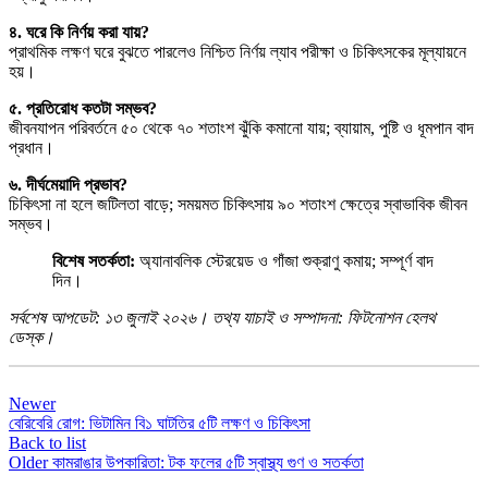
৪. ঘরে কি নির্ণয় করা যায়?
প্রাথমিক লক্ষণ ঘরে বুঝতে পারলেও নিশ্চিত নির্ণয় ল্যাব পরীক্ষা ও চিকিৎসকের মূল্যায়নে
হয়।
৫. প্রতিরোধ কতটা সম্ভব?
জীবনযাপন পরিবর্তনে ৫০ থেকে ৭০ শতাংশ ঝুঁকি কমানো যায়; ব্যায়াম, পুষ্টি ও ধূমপান বাদ
প্রধান।
৬. দীর্ঘমেয়াদি প্রভাব?
চিকিৎসা না হলে জটিলতা বাড়ে; সময়মত চিকিৎসায় ৯০ শতাংশ ক্ষেত্রে স্বাভাবিক জীবন
সম্ভব।
বিশেষ সতর্কতা:
অ্যানাবলিক স্টেরয়েড ও গাঁজা শুক্রাণু কমায়; সম্পূর্ণ বাদ
দিন।
সর্বশেষ আপডেট: ১৩ জুলাই ২০২৬। তথ্য যাচাই ও সম্পাদনা: ফিটনোশন হেলথ
ডেস্ক।
Newer
বেরিবেরি রোগ: ভিটামিন বি১ ঘাটতির ৫টি লক্ষণ ও চিকিৎসা
Back to list
Older
কামরাঙার উপকারিতা: টক ফলের ৫টি স্বাস্থ্য গুণ ও সতর্কতা