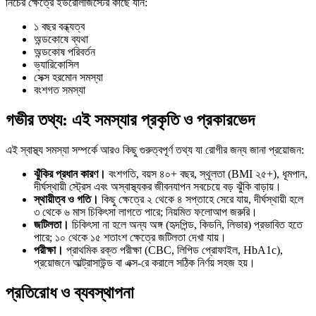
নিচের ক্ষেত্রে ইউরোলজিস্টের কাছে যান:
১ বছর বন্ধ্যত্ব
অন্ডকোষে ব্যথা
অন্ডকোষ পরিবর্তন
ভ্যারিকোসিল
সেক্স হরমোন সমস্যা
বংশগত সমস্যা
গভীর তথ্য: এই সমস্যার প্রকৃতি ও প্রকারভেদ
এই স্বাস্থ্য সমস্যা সম্পর্কে আরও কিছু গুরুত্বপূর্ণ তথ্য যা রোগীর জন্য জানা প্রয়োজন:
ঝুঁকির প্রধান কারণ।
বংশগতি, বয়স ৪০+ বছর, স্থূলতা (BMI ২৫+), ধূমপান,
দীর্ঘস্থায়ী স্ট্রেস এবং অস্বাস্থ্যকর জীবনযাপন সবচেয়ে বড় ঝুঁকি বাড়ায়।
স্থায়ীত্ব ও গতি।
কিছু ক্ষেত্রে ২ থেকে ৪ সপ্তাহে সেরে যায়, দীর্ঘস্থায়ী হলে
৩ থেকে ৬ মাস চিকিৎসা লাগতে পারে; নিয়মিত ফলোআপ জরুরি।
জটিলতা।
চিকিৎসা না হলে অন্য অঙ্গ (হৃদপিন্ড, কিডনি, লিভার) প্রভাবিত হতে
পারে; ১০ থেকে ১৫ শতাংশ ক্ষেত্রে জটিলতা দেখা যায়।
পরীক্ষা।
প্রাথমিক রক্ত পরীক্ষা (CBC, লিপিড প্রোফাইল, HbA1c),
প্রয়োজনে আল্ট্রাসাউন্ড বা এক্স-রে করালে সঠিক নির্ণয় সহজ হয়।
প্রতিরোধ ও ব্যবস্থাপনা