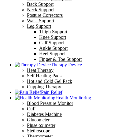
Back Support
Neck Support
Posture Correctors
Waist Support
Leg Support
Thigh Support
Knee Support
Calf Support
Ankle Support
Heel Support
Finger & Toe Support
Therapy Device
Heat Therapy
Self Heating Pads
Hot and Cold Gel Pack
Cupping Therapy
Pain Relief
Health Monitoring
Blood Pressure Monitor
Cuff
Diabetes Machine
Glucometer
Pluse oximeter
Stethoscope
Thermometer