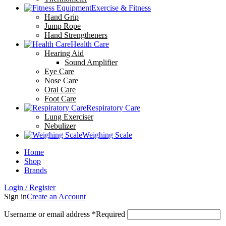
Exercise & Fitness
Hand Grip
Jump Rope
Hand Strengtheners
Health Care
Hearing Aid
Sound Amplifier
Eye Care
Nose Care
Oral Care
Foot Care
Respiratory Care
Lung Exerciser
Nebulizer
Weighing Scale
Home
Shop
Brands
Login / Register
Sign in
Create an Account
Username or email address
*
Required