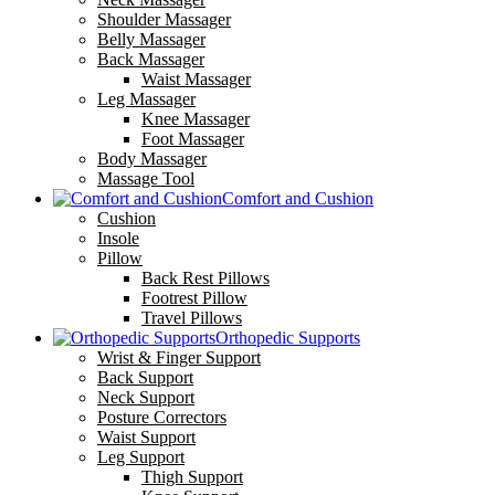
Shoulder Massager
Belly Massager
Back Massager
Waist Massager
Leg Massager
Knee Massager
Foot Massager
Body Massager
Massage Tool
Comfort and Cushion
Cushion
Insole
Pillow
Back Rest Pillows
Footrest Pillow
Travel Pillows
Orthopedic Supports
Wrist & Finger Support
Back Support
Neck Support
Posture Correctors
Waist Support
Leg Support
Thigh Support