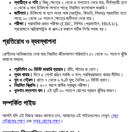
স্থায়ীত্ব ও গতি।
কিছু ক্ষেত্রে ২ থেকে ৪ সপ্তাহে সেরে যায়, দীর্ঘস্থায়ী হলে
৩ থেকে ৬ মাস চিকিৎসা লাগতে পারে; নিয়মিত ফলোআপ জরুরি।
জটিলতা।
চিকিৎসা না হলে অন্য অঙ্গ (হৃদপিন্ড, কিডনি, লিভার) প্রভাবিত হতে
পারে; ১০ থেকে ১৫ শতাংশ ক্ষেত্রে জটিলতা দেখা যায়।
পরীক্ষা।
প্রাথমিক রক্ত পরীক্ষা (CBC, লিপিড প্রোফাইল, HbA1c),
প্রয়োজনে আল্ট্রাসাউন্ড বা এক্স-রে করালে সঠিক নির্ণয় সহজ হয়।
প্রতিরোধ ও ব্যবস্থাপনা
রোগীদের অভিজ্ঞতায় দেখা যায় নিয়মিত জীবনযাপন পরিবর্তনে ৫০ থেকে ৭০ শতাংশ ঝুঁকি
কমানো সম্ভব:
প্রতিদিন ৩০ মিনিট মাঝারি ব্যায়াম।
হাঁটা, সাঁতার বা যোগ।
সুষম খাবার।
দিনে ৫ প্লেট রঙিন সবজি ও ফল; প্রক্রিয়াজাত খাবার সীমিত।
ঘুম ও স্ট্রেস।
রাতে ৭ থেকে ৯ ঘণ্টা ঘুম; দৈনিক ১০ মিনিট ধ্যান।
নিয়মিত স্ক্রিনিং।
৪০+ বয়সে বার্ষিক স্বাস্থ্য পরীক্ষা।
ধূমপান-মদ্যপান বাদ।
এই দুটি ৩০ শতাংশ রোগের প্রধান ঝুঁকির কারণ।
সম্পর্কিত গাইড
আপনি যদি এই বিষয়ে আরও জানতে চান, আমাদের এই গাইডগুলোও দেখুন:
ব্রেন
স্ট্রোকের লক্ষণ
এবং
স্নায়ু রোগের লক্ষণ
।