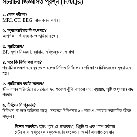
সচরাচর জিজ্ঞাসিত প্রশ্ন (FAQs)
১. কোন পরীক্ষা?
MRI, CT, EEG, নার্ভ কনডাকশন।
২. অ্যালঝাইমার কি বংশগত?
আংশিক। জীবনযাপনও ভূমিকা রাখে।
৩. প্রতিরোধ?
BP, সুগার নিয়ন্ত্রণ, ব্যায়াম, মস্তিষ্ক সচল রাখা।
৪. ঘরে কি নির্ণয় করা যায়?
প্রাথমিক লক্ষণ ঘরে বুঝতে পারলেও নিশ্চিত নির্ণয় ল্যাব পরীক্ষা ও চিকিৎসকের মূল্যায়নে
হয়।
৫. প্রতিরোধ কতটা সম্ভব?
জীবনযাপন পরিবর্তনে ৫০ থেকে ৭০ শতাংশ ঝুঁকি কমানো যায়; ব্যায়াম, পুষ্টি ও ধূমপান বাদ
প্রধান।
৬. দীর্ঘমেয়াদি প্রভাব?
চিকিৎসা না হলে জটিলতা বাড়ে; সময়মত চিকিৎসায় ৯০ শতাংশ ক্ষেত্রে স্বাভাবিক জীবন
সম্ভব।
বিশেষ সতর্কতা:
হঠাৎ প্রচণ্ড মাথাব্যথা, খিঁচুনি বা এক পাশে দুর্বলতা
স্ট্রোক বা মস্তিষ্কে রক্তক্ষরণের সংকেত। জরুরি হাসপাতালে যান।