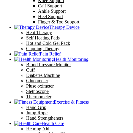
Knee Support
Calf Support
Ankle Support
Heel Support
Finger & Toe Support
Therapy Device
Heat Therapy
Self Heating Pads
Hot and Cold Gel Pack
Cupping Therapy
Pain Relief
Health Monitoring
Blood Pressure Monitor
Cuff
Diabetes Machine
Glucometer
Pluse oximeter
Stethoscope
Thermometer
Exercise & Fitness
Hand Grip
Jump Rope
Hand Strengtheners
Health Care
Hearing Aid