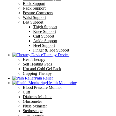
Back Support
Neck Support
Posture Correctors
Waist Support
Leg Support
Thigh Support
Knee Support
Calf Support
Ankle Support
Heel Support
Finger & Toe Support
Therapy Device
Heat Therapy
Self Heating Pads
Hot and Cold Gel Pack
Cupping Therapy
Pain Relief
Health Monitoring
Blood Pressure Monitor
Cuff
Diabetes Machine
Glucometer
Pluse oximeter
Stethoscope
Thermometer