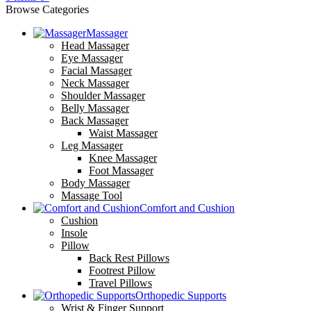
Browse Categories
Massager
Head Massager
Eye Massager
Facial Massager
Neck Massager
Shoulder Massager
Belly Massager
Back Massager
Waist Massager
Leg Massager
Knee Massager
Foot Massager
Body Massager
Massage Tool
Comfort and Cushion
Cushion
Insole
Pillow
Back Rest Pillows
Footrest Pillow
Travel Pillows
Orthopedic Supports
Wrist & Finger Support