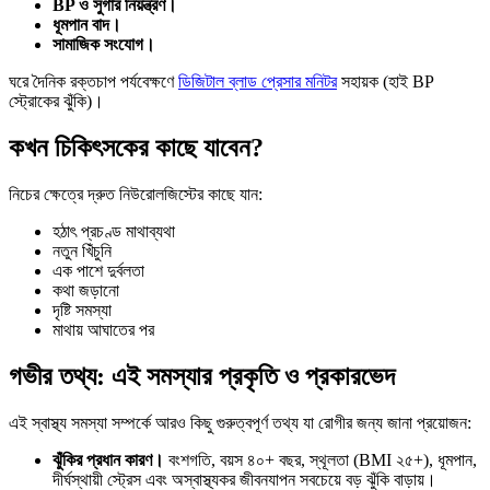
BP ও সুগার নিয়ন্ত্রণ।
ধূমপান বাদ।
সামাজিক সংযোগ।
ঘরে দৈনিক রক্তচাপ পর্যবেক্ষণে
ডিজিটাল ব্লাড প্রেসার মনিটর
সহায়ক (হাই BP
স্ট্রোকের ঝুঁকি)।
কখন চিকিৎসকের কাছে যাবেন?
নিচের ক্ষেত্রে দ্রুত নিউরোলজিস্টের কাছে যান:
হঠাৎ প্রচণ্ড মাথাব্যথা
নতুন খিঁচুনি
এক পাশে দুর্বলতা
কথা জড়ানো
দৃষ্টি সমস্যা
মাথায় আঘাতের পর
গভীর তথ্য: এই সমস্যার প্রকৃতি ও প্রকারভেদ
এই স্বাস্থ্য সমস্যা সম্পর্কে আরও কিছু গুরুত্বপূর্ণ তথ্য যা রোগীর জন্য জানা প্রয়োজন:
ঝুঁকির প্রধান কারণ।
বংশগতি, বয়স ৪০+ বছর, স্থূলতা (BMI ২৫+), ধূমপান,
দীর্ঘস্থায়ী স্ট্রেস এবং অস্বাস্থ্যকর জীবনযাপন সবচেয়ে বড় ঝুঁকি বাড়ায়।