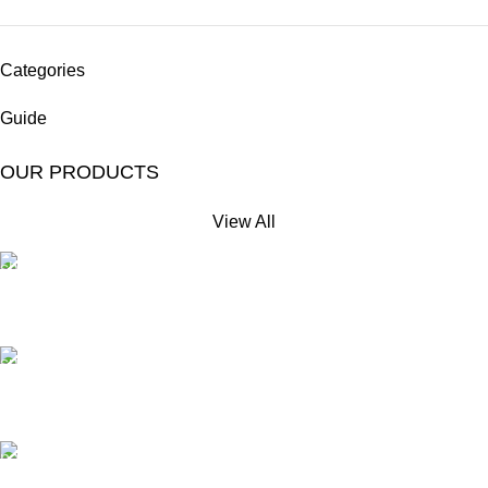
Categories
Guide
OUR PRODUCTS
View All
Free Shipping.
No extra delivery charge*
24/7 Support.
Always here to help
Online Payment.