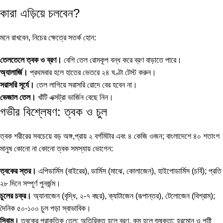
কারা এড়িয়ে চলবেন?
মনে রাখবেন, নিচের ক্ষেত্রে সতর্ক হোন:
তেলতেলে ত্বক ও ব্রণ।
বেশি তেল রোমকূপ বন্ধ করে ব্রণ বাড়াতে পারে।
অ্যালার্জি।
প্রথমবার হলে হাতের ভেতরে ২৪ ঘণ্টা টেস্ট করুন।
সরাসরি সূর্যে।
তেল লাগিয়ে সরাসরি রোদে বের হবেন না।
ভেজাল তেল।
খাঁটি এক্সট্রা ভার্জিন বেছে নিন।
গভীর বিশ্লেষণ: ত্বক ও চুল
ত্বক শরীরের সবচেয়ে বড় অঙ্গ,প্রায় ২ বর্গমিটার এবং ৪ কেজি ওজন; বাংলাদেশে ৪০ শতাংশ
মানুষ কোনো না কোনো ত্বক সমস্যায় ভোগেন:
ত্বকের স্তর।
এপিডার্মিস (বাইরের), ডার্মিস (মাঝে, কোলাজেন), হাইপোডার্মিস (চর্বি); প্রতি
২৮ দিনে সম্পূর্ণ পুনর্জন্ম।
চুলের চক্র।
অ্যানাজেন (বৃদ্ধি, ২-৭ বছর), ক্যাটাজেন (রূপান্তর), টেলোজেন (বিশ্রাম);
দৈনিক ৫০-১০০ চুল পড়া স্বাভাবিক।
সিবাম।
ত্বকের প্রাকৃতিক তেল; অতিরিক্ত হলে ব্রণ, কম হলে শুষ্কতা; হরমোন ও পুষ্টি