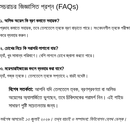
সচরাচর জিজ্ঞাসিত প্রশ্ন (FAQs)
১. অলিভ অয়েল কি ব্রণ কমাতে সহায়ক?
প্রদাহ কমাতে সহায়ক, তবে তেলতেলে ত্বকে ব্রণ বাড়াতে পারে। সংবেদনশীল ত্বকে পরীক্ষা
করে ব্যবহার করুন।
২. চোখের নিচে কি সরাসরি লাগানো যায়?
হ্যাঁ, খুব সামান্য পরিমাণে। বেশি লাগলে চোখে জ্বালা করতে পারে।
৩. ময়েশ্চারাইজারের বদলে ব্যবহার করা যাবে?
হ্যাঁ, শুষ্ক ত্বকে। তেলতেলে ত্বকে সপ্তাহে ২ বারই যথেষ্ট।
বিশেষ সতর্কতা:
আপনি যদি তেলতেলে ত্বক, ব্রণপ্রবণতা বা অলিভ
অয়েলের অ্যালার্জিতে ভুগছেন, তবে চিকিৎসকের পরামর্শ নিন। এই গাইড
সাধারণ পুষ্টি সচেতনতার জন্য।
সর্বশেষ আপডেট: ১৩ জুলাই ২০২৬। তথ্য যাচাই ও সম্পাদনা: ফিটনোশন হেলথ ডেস্ক।