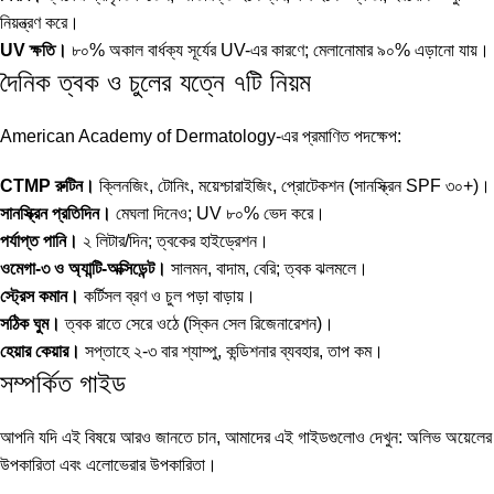
নিয়ন্ত্রণ করে।
UV ক্ষতি।
৮০% অকাল বার্ধক্য সূর্যের UV-এর কারণে; মেলানোমার ৯০% এড়ানো যায়।
দৈনিক ত্বক ও চুলের যত্নে ৭টি নিয়ম
American Academy of Dermatology-এর প্রমাণিত পদক্ষেপ:
CTMP রুটিন।
ক্লিনজিং, টোনিং, ময়েশ্চারাইজিং, প্রোটেকশন (সানস্ক্রিন SPF ৩০+)।
সানস্ক্রিন প্রতিদিন।
মেঘলা দিনেও; UV ৮০% ভেদ করে।
পর্যাপ্ত পানি।
২ লিটার/দিন; ত্বকের হাইড্রেশন।
ওমেগা-৩ ও অ্যান্টি-অক্সিডেন্ট।
সালমন, বাদাম, বেরি; ত্বক ঝলমলে।
স্ট্রেস কমান।
কর্টিসল ব্রণ ও চুল পড়া বাড়ায়।
সঠিক ঘুম।
ত্বক রাতে সেরে ওঠে (স্কিন সেল রিজেনারেশন)।
হেয়ার কেয়ার।
সপ্তাহে ২-৩ বার শ্যাম্পু, কন্ডিশনার ব্যবহার, তাপ কম।
সম্পর্কিত গাইড
আপনি যদি এই বিষয়ে আরও জানতে চান, আমাদের এই গাইডগুলোও দেখুন:
অলিভ অয়েলের
উপকারিতা
এবং
এলোভেরার উপকারিতা
।