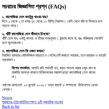
সচরাচর জিজ্ঞাসিত প্রশ্ন (FAQs)
১. কালোজিরা তেল কতটুকু খাওয়া যায়?
দিনে ১ থেকে ২ চা চামচ (৫ থেকে ১০ মিলি) নিরাপদ। বেশি খেলে বমি বা লিভারে চাপ
পড়তে পারে।
২. খাঁটি কালোজিরা তেল কীভাবে চিনবো?
খাঁটি তেল ঘন, একটু কালচে ও তীব্র গন্ধযুক্ত। ঠান্ডায় জমে না, রঙ পরিষ্কার সোনালি
হলে সন্দেহজনক।
৩. কালোজিরা তেল কি ওজন কমায়?
নিয়মিত ব্যবহার মেটাবলিজম বাড়াতে ও পেটের চর্বি কমাতে সহায়ক, তবে ব্যায়াম ও ডায়েট
প্রয়োজন।
বিশেষ সতর্কতা:
আপনি যদি গর্ভবতী হন, রক্ত পাতলা করার ওষুধ খান বা
সার্জারি আসন্ন থাকলে চিকিৎসকের পরামর্শ ছাড়া কালোজিরা তেল খাবেন
না।
সর্বশেষ আপডেট: ১৩ জুলাই ২০২৬। তথ্য যাচাই ও সম্পাদনা: ফিটনোশন হেলথ
ডেস্ক।
Newer
পুরুষদের এইচআইভির লক্ষণ: ৬টি প্রাথমিক সংকেত
Back to list