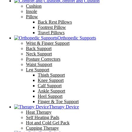
Comfort and Cushion
Cushion
Insole
Pillow
Back Rest Pillows
Footrest Pillow
Travel Pillows
Orthopedic Supports
Wrist & Finger Support
Back Support
Neck Support
Posture Correctors
Waist Support
Leg Support
Thigh Support
Knee Support
Calf Support
Ankle Support
Heel Support
Finger & Toe Support
Therapy Device
Heat Therapy
Self Heating Pads
Hot and Cold Gel Pack
Cupping Therapy