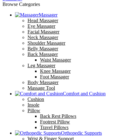
Browse Categories
Massager
Head Massager
Eye Massager
Facial Massager
Neck Massager
Shoulder Massager
Belly Massager
Back Massager
Waist Massager
Leg Massager
Knee Massager
Foot Massager
Body Massager
Massage Tool
Comfort and Cushion
Cushion
Insole
Pillow
Back Rest Pillows
Footrest Pillow
Travel Pillows
Orthopedic Supports
Wrist & Finger Support