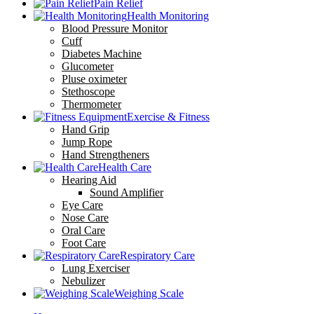
Pain Relief
Health Monitoring
Blood Pressure Monitor
Cuff
Diabetes Machine
Glucometer
Pluse oximeter
Stethoscope
Thermometer
Exercise & Fitness
Hand Grip
Jump Rope
Hand Strengtheners
Health Care
Hearing Aid
Sound Amplifier
Eye Care
Nose Care
Oral Care
Foot Care
Respiratory Care
Lung Exerciser
Nebulizer
Weighing Scale