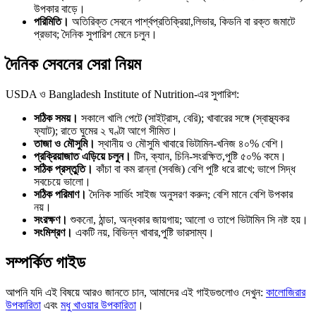
উপকার বাড়ে।
পরিমিতি।
অতিরিক্ত সেবনে পার্শ্বপ্রতিক্রিয়া,লিভার, কিডনি বা রক্ত জমাটে
প্রভাব; দৈনিক সুপারিশ মেনে চলুন।
দৈনিক সেবনের সেরা নিয়ম
USDA ও Bangladesh Institute of Nutrition-এর সুপারিশ:
সঠিক সময়।
সকালে খালি পেটে (সাইট্রাস, বেরি); খাবারের সঙ্গে (স্বাস্থ্যকর
ফ্যাট); রাতে ঘুমের ২ ঘণ্টা আগে সীমিত।
তাজা ও মৌসুমি।
স্থানীয় ও মৌসুমি খাবারে ভিটামিন-খনিজ ৪০% বেশি।
প্রক্রিয়াজাত এড়িয়ে চলুন।
টিন, ক্যান, চিনি-সংরক্ষিত,পুষ্টি ৫০% কমে।
সঠিক প্রস্তুতি।
কাঁচা বা কম রান্না (সবজি) বেশি পুষ্টি ধরে রাখে; ভাপে সিদ্ধ
সবচেয়ে ভালো।
সঠিক পরিমাণ।
দৈনিক সার্ভিং সাইজ অনুসরণ করুন; বেশি মানে বেশি উপকার
নয়।
সংরক্ষণ।
শুকনো, ঠান্ডা, অন্ধকার জায়গায়; আলো ও তাপে ভিটামিন সি নষ্ট হয়।
সংমিশ্রণ।
একটি নয়, বিভিন্ন খাবার,পুষ্টি ভারসাম্য।
সম্পর্কিত গাইড
আপনি যদি এই বিষয়ে আরও জানতে চান, আমাদের এই গাইডগুলোও দেখুন:
কালোজিরার
উপকারিতা
এবং
মধু খাওয়ার উপকারিতা
।