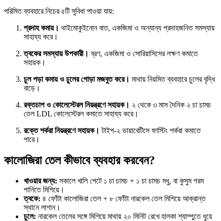
পরিমিত ব্যবহারে নিচের ৫টি সুবিধা পাওয়া যায়:
প্রদাহ কমায়।
থাইমোকুইনোন বাত, একজিমা ও অন্যান্য প্রদাহজনিত সমস্যায়
সাহায্য করে।
ত্বকের সমস্যায় উপকারী।
ব্রণ, একজিমা ও সোরিয়াসিসের লক্ষণ কমাতে
সহায়ক।
চুল পড়া কমায় ও চুলের গোড়া মজবুত করে।
মাথায় নিয়মিত ব্যবহারে চুলের বৃদ্ধি
বাড়ে।
রক্তচাপ ও কোলেস্টেরল নিয়ন্ত্রণে সহায়ক।
২ থেকে ৩ মাস দৈনিক ২ চা চামচ
তেল LDL কোলেস্টেরল কমাতে সাহায্য করে।
রক্তে শর্করা নিয়ন্ত্রণে সহায়ক।
টাইপ-২ ডায়াবেটিসে ফাস্টিং শর্করা কমাতে
পারে।
কালোজিরা তেল কীভাবে ব্যবহার করবেন?
খাওয়ার জন্য:
সকালে খালি পেটে ১ চা চামচ + ১ চা চামচ মধু, বা কুসুম গরম
পানিতে মিশিয়ে।
ত্বকে:
৪ ফোঁটা কালোজিরা তেল + ৮ ফোঁটা নারকেল তেল মিশিয়ে আক্রান্ত
স্থানে লাগান।
চুলে:
নারকেল তেলের সঙ্গে মিশিয়ে মাথায় ২০ মিনিট রেখে হালকা শ্যাম্পুতে ধুয়ে