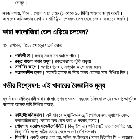
ফেলুন।
সহজ কথায়, দিনে ১ থেকে ২ চা চামচ (৫ থেকে ১০ মিলি) খাওয়ার জন্য যথেষ্ট।
আমাদের অভিজ্ঞতায় দেখা যায় খাঁটি ঠান্ডা প্রেসড তেল বেছে নেওয়া সবচেয়ে জরুরি।
কারা কালোজিরা তেল এড়িয়ে চলবেন?
মনে রাখবেন, নিচের ক্ষেত্রে সতর্ক হোন:
গর্ভবতী মা।
জরায়ু সংকোচন ঘটাতে পারে।
রক্ত পাতলা করার ওষুধ।
রক্তক্ষরণের ঝুঁকি বাড়ায়।
সার্জারির আগে।
অপারেশনের ২ সপ্তাহ আগে বন্ধ করুন।
সংবেদনশীল ত্বক।
সরাসরি ত্বকে না দিয়ে অন্য তেলের সঙ্গে মিশিয়ে দিন।
গভীর বিশ্লেষণ: এই খাবারের বৈজ্ঞানিক মূল্য
স্থানীয় ও ঐতিহ্যবাহী খাবার বাংলাদেশের ৫০০০+ বছরের চিকিৎসা জ্ঞানের অংশ; আধুনিক
গবেষণা অনেক দাবি নিশ্চিত করছে:
ফাইটোকেমিক্যাল।
এই খাবারে অ্যান্টি-অক্সিডেন্ট (পলিফেনল, ফ্ল্যাভোনয়েড,
ক্যারোটিনয়েড) কোষের ক্ষয় রোধ করে ও প্রদাহ কমায়।
শোষণ ও বায়োঅ্যাভেইলেবিলিটি।
কিছু উপাদান খালি পেটে ভালো শোষিত হয়,
কিছু চর্বির সঙ্গে; সঠিক সময়ে খেলে ৩ গুণ বেশি উপকার।
সিনার্জি।
একটি খাবার একা নয়, সঠিক সংমিশ্রণে (যেমন ভিটামিন সি + আয়রন)