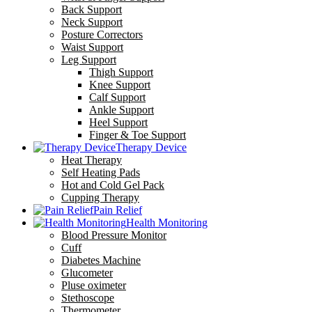
Back Support
Neck Support
Posture Correctors
Waist Support
Leg Support
Thigh Support
Knee Support
Calf Support
Ankle Support
Heel Support
Finger & Toe Support
Therapy Device
Heat Therapy
Self Heating Pads
Hot and Cold Gel Pack
Cupping Therapy
Pain Relief
Health Monitoring
Blood Pressure Monitor
Cuff
Diabetes Machine
Glucometer
Pluse oximeter
Stethoscope
Thermometer