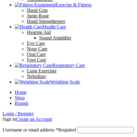
Exercise & Fitness
Hand Grip
Jump Rope
Hand Strengtheners
Health Care
Hearing Aid
Sound Amplifier
Eye Care
Nose Care
Oral Care
Foot Care
Respiratory Care
Lung Exerciser
Nebulizer
Weighing Scale
Home
Shop
Brands
Login / Register
Sign in
Create an Account
Username or email address
*
Required