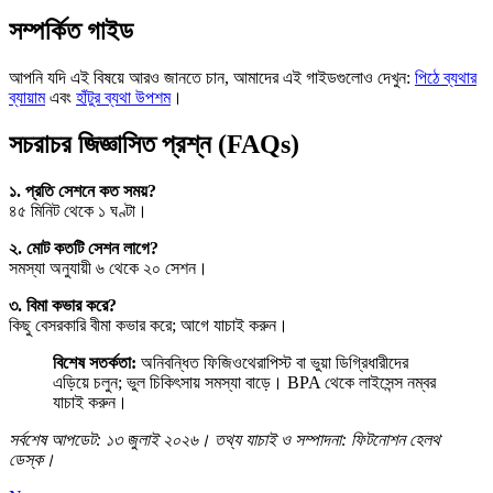
সম্পর্কিত গাইড
আপনি যদি এই বিষয়ে আরও জানতে চান, আমাদের এই গাইডগুলোও দেখুন:
পিঠে ব্যথার
ব্যায়াম
এবং
হাঁটুর ব্যথা উপশম
।
সচরাচর জিজ্ঞাসিত প্রশ্ন (FAQs)
১. প্রতি সেশনে কত সময়?
৪৫ মিনিট থেকে ১ ঘণ্টা।
২. মোট কতটি সেশন লাগে?
সমস্যা অনুযায়ী ৬ থেকে ২০ সেশন।
৩. বিমা কভার করে?
কিছু বেসরকারি বীমা কভার করে; আগে যাচাই করুন।
বিশেষ সতর্কতা:
অনিবন্ধিত ফিজিওথেরাপিস্ট বা ভুয়া ডিগ্রিধারীদের
এড়িয়ে চলুন; ভুল চিকিৎসায় সমস্যা বাড়ে। BPA থেকে লাইসেন্স নম্বর
যাচাই করুন।
সর্বশেষ আপডেট: ১৩ জুলাই ২০২৬। তথ্য যাচাই ও সম্পাদনা: ফিটনোশন হেলথ
ডেস্ক।