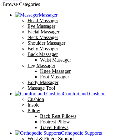
Browse Categories
Massager
Head Massager
Eye Massager
Facial Massager
Neck Massager
Shoulder Massager
Belly Massager
Back Massager
Waist Massager
Leg Massager
Knee Massager
Foot Massager
Body Massager
Massage Tool
Comfort and Cushion
Cushion
Insole
Pillow
Back Rest Pillows
Footrest Pillow
Travel Pillows
Orthopedic Supports
Wrist & Finger Support