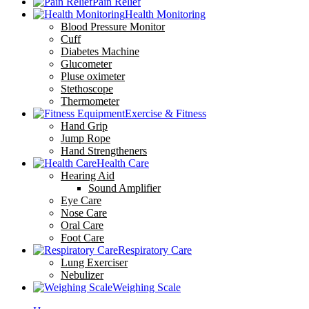
Pain Relief
Health Monitoring
Blood Pressure Monitor
Cuff
Diabetes Machine
Glucometer
Pluse oximeter
Stethoscope
Thermometer
Exercise & Fitness
Hand Grip
Jump Rope
Hand Strengtheners
Health Care
Hearing Aid
Sound Amplifier
Eye Care
Nose Care
Oral Care
Foot Care
Respiratory Care
Lung Exerciser
Nebulizer
Weighing Scale