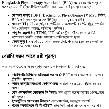
Bangladesh Physiotherapy Association (BPA)-এর ২০২৪ পরিসংখ্যানে
দেশে ২৫০০+ নিবন্ধিত ফিজিওথেরাপিস্ট এবং ১২০+ স্বীকৃত সেন্টার আছে:
যোগ্যতা যাচাই।
BPT (Bachelor of Physiotherapy) বা MPT ডিগ্রি;
BPA লাইসেন্স নম্বর ওয়েবসাইট (bpa-bd.org)-এ যাচাই।
সেবার পরিধি।
নিউরো (স্ট্রোক, পার্কিনসন), অর্থোপেডিক (পিঠ, হাঁটু), স্পোর্টস,
শিশু (সেরিব্রাল পালসি), কার্ডিয়াক পুনর্বাসন।
আধুনিক যন্ত্রপাতি।
TENS, IFT, আল্ট্রাসাউন্ড, শর্ট-ওয়েভ ডায়াথার্মি,
কম্প্রেশন থেরাপি, লেজার, ম্যানুয়াল মোবিলাইজেশন টুলস।
সেশন মূল্য।
সাধারণ ৫০০ থেকে ২০০০ টাকা; প্যাকেজ (১০-২০ সেশন) ২০
থেকে ৩০ শতাংশ ছাড়।
থেরাপি শুরুর আগে ৫টি প্রশ্ন
আমাদের অভিজ্ঞতায় নিচের প্রশ্ন করলে ভাল ক্লিনিক বাছাই করা যায়:
থেরাপিস্টের ডিগ্রি ও অভিজ্ঞতা কত বছর?
BPT ৪ বছর পড়াশোনা + ১ বছর
ইন্টার্নশিপ ন্যূনতম।
আমার সমস্যায় কতগুলো সেশন লাগবে?
সাধারণ পিঠ ৬-১০, স্ট্রোক ২০-৫০
সেশন।
হোম এক্সারসাইজ প্রোগ্রাম কি দিবেন?
ভাল সেন্টার ঘরোয়া ব্যায়াম শেখায়,সেরে
ওঠা দ্রুত।
ইমার্জেন্সিতে যোগাযোগ কীভাবে?
ফোন-হটলাইন, উইকএন্ড সাপোর্ট।
প্রথম কনসাল্টেশনে কী কী পরীক্ষা?
সঠিক নির্ণয় ছাড়া চিকিৎসা কাজ করে না।