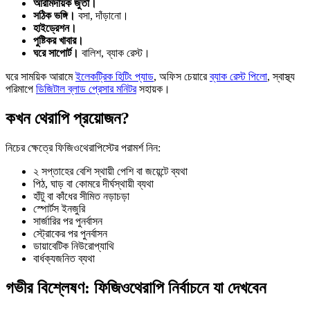
আরামদায়ক জুতা।
সঠিক ভঙ্গি।
বসা, দাঁড়ানো।
হাইড্রেশন।
পুষ্টিকর খাবার।
ঘরে সাপোর্ট।
বালিশ, ব্যাক রেস্ট।
ঘরে সাময়িক আরামে
ইলেকট্রিক হিটিং প্যাড
, অফিস চেয়ারে
ব্যাক রেস্ট পিলো
, স্বাস্থ্য
পরিমাপে
ডিজিটাল ব্লাড প্রেসার মনিটর
সহায়ক।
কখন থেরাপি প্রয়োজন?
নিচের ক্ষেত্রে ফিজিওথেরাপিস্টের পরামর্শ নিন:
২ সপ্তাহের বেশি স্থায়ী পেশি বা জয়েন্টে ব্যথা
পিঠ, ঘাড় বা কোমরে দীর্ঘস্থায়ী ব্যথা
হাঁটু বা কাঁধের সীমিত নড়াচড়া
স্পোর্টস ইনজুরি
সার্জারির পর পুনর্বাসন
স্ট্রোকের পর পুনর্বাসন
ডায়াবেটিক নিউরোপ্যাথি
বার্ধক্যজনিত ব্যথা
গভীর বিশ্লেষণ: ফিজিওথেরাপি নির্বাচনে যা দেখবেন