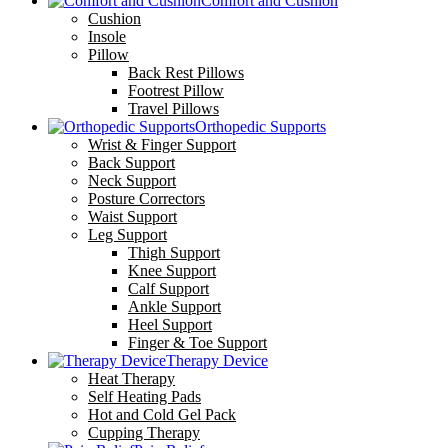
Comfort and Cushion
Cushion
Insole
Pillow
Back Rest Pillows
Footrest Pillow
Travel Pillows
Orthopedic Supports
Wrist & Finger Support
Back Support
Neck Support
Posture Correctors
Waist Support
Leg Support
Thigh Support
Knee Support
Calf Support
Ankle Support
Heel Support
Finger & Toe Support
Therapy Device
Heat Therapy
Self Heating Pads
Hot and Cold Gel Pack
Cupping Therapy