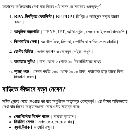
আমাদের অভিজ্ঞতায় দেখা যায় নিচের ৬টি মানদণ্ড সবচেয়ে গুরুত্বপূর্ণ:
BPA-নিবন্ধিত থেরাপিস্ট।
BPT/DPT ডিগ্রি ও লাইসেন্স নম্বর যাচাই
করুন।
আধুনিক যন্ত্রপাতি।
TENS, IFT, আল্ট্রাসাউন্ড, লেজার ও ইলেকট্রোথেরাপি।
বিশেষায়িত সেবা।
অর্থোপেডিক, নিউরো, স্পোর্টস বা কার্ডিও-পালমোনারি।
রোগীর রিভিউ।
গুগল ম্যাপস ও ফেসবুক পেইজ দেখুন।
যাতায়াত সুবিধা।
বাসা থেকে ৫ থেকে ১০ কিলোমিটারের মধ্যে।
স্বচ্ছ খরচ।
সেশন প্রতি ৫০০ থেকে ২০০০ টাকা; প্যাকেজ ছাড় আছে কিনা
জিজ্ঞাসা করুন।
বাড়িতে কীভাবে যত্ন নেবেন?
সঠিক সেন্টার বেছে নেওয়ার পর ঘরে অনুশীলন অত্যন্ত গুরুত্বপূর্ণ। রোগীদের অভিজ্ঞতায়
দেখা যায় নিচের অভ্যাসগুলো সেরে ওঠায় সাহায্য করে:
থেরাপিস্টের নির্দেশ পালন।
ঘরোয়া ব্যায়াম।
নিয়মিত সেশন।
সপ্তাহে ২ থেকে ৩ বার।
ব্যথা ট্র্যাক।
ডায়েরি রাখুন।