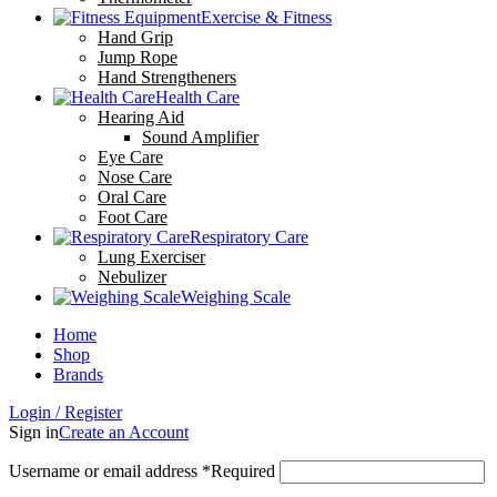
Exercise & Fitness
Hand Grip
Jump Rope
Hand Strengtheners
Health Care
Hearing Aid
Sound Amplifier
Eye Care
Nose Care
Oral Care
Foot Care
Respiratory Care
Lung Exerciser
Nebulizer
Weighing Scale
Home
Shop
Brands
Login / Register
Sign in
Create an Account
Username or email address
*
Required