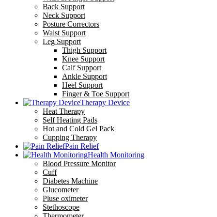
Back Support
Neck Support
Posture Correctors
Waist Support
Leg Support
Thigh Support
Knee Support
Calf Support
Ankle Support
Heel Support
Finger & Toe Support
Therapy Device
Heat Therapy
Self Heating Pads
Hot and Cold Gel Pack
Cupping Therapy
Pain Relief
Health Monitoring
Blood Pressure Monitor
Cuff
Diabetes Machine
Glucometer
Pluse oximeter
Stethoscope
Thermometer