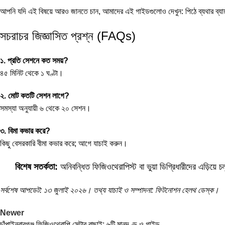
আপনি যদি এই বিষয়ে আরও জানতে চান, আমাদের এই গাইডগুলোও দেখুন:
পিঠে ব্যথার ব্যা
সচরাচর জিজ্ঞাসিত প্রশ্ন (FAQs)
১. প্রতি সেশনে কত সময়?
৪৫ মিনিট থেকে ১ ঘণ্টা।
২. মোট কতটি সেশন লাগে?
সমস্যা অনুযায়ী ৬ থেকে ২০ সেশন।
৩. বিমা কভার করে?
কিছু বেসরকারি বীমা কভার করে; আগে যাচাই করুন।
বিশেষ সতর্কতা:
অনিবন্ধিত ফিজিওথেরাপিস্ট বা ভুয়া ডিগ্রিধারীদের এড়িয়ে
সর্বশেষ আপডেট: ১৩ জুলাই ২০২৬। তথ্য যাচাই ও সম্পাদনা: ফিটনোশন হেলথ ডেস্ক।
Newer
চাঁপাইনবাবগঞ্জ ফিজিওথেরাপি সেন্টার বাছাই: ৬টি মানদণ্ড ও গাইড