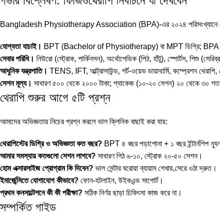
গভীর বিশ্লেষণ: ফিজিওথেরাপি নির্বাচনে যা দেখবেন
Bangladesh Physiotherapy Association (BPA)-এর ২০২৪ পরিসংখ্যানে দেশে ২৫
যোগ্যতা যাচাই।
BPT (Bachelor of Physiotherapy) বা MPT ডিগ্রি; BPA লাইস
সেবার পরিধি।
নিউরো (স্ট্রোক, পার্কিনসন), অর্থোপেডিক (পিঠ, হাঁটু), স্পোর্টস, শিশু (সেরিব্র
আধুনিক যন্ত্রপাতি।
TENS, IFT, আল্ট্রাসাউন্ড, শর্ট-ওয়েভ ডায়াথার্মি, কম্প্রেশন থেরাপি
সেশন মূল্য।
সাধারণ ৫০০ থেকে ২০০০ টাকা; প্যাকেজ (১০-২০ সেশন) ২০ থেকে ৩০ শত
থেরাপি শুরুর আগে ৫টি প্রশ্ন
আমাদের অভিজ্ঞতায় নিচের প্রশ্ন করলে ভাল ক্লিনিক বাছাই করা যায়:
থেরাপিস্টের ডিগ্রি ও অভিজ্ঞতা কত বছর?
BPT ৪ বছর পড়াশোনা + ১ বছর ইন্টার্নশিপ ন্
আমার সমস্যায় কতগুলো সেশন লাগবে?
সাধারণ পিঠ ৬-১০, স্ট্রোক ২০-৫০ সেশন।
হোম এক্সারসাইজ প্রোগ্রাম কি দিবেন?
ভাল সেন্টার ঘরোয়া ব্যায়াম শেখায়,সেরে ওঠা দ্রুত।
ইমার্জেন্সিতে যোগাযোগ কীভাবে?
ফোন-হটলাইন, উইকএন্ড সাপোর্ট।
প্রথম কনসাল্টেশনে কী কী পরীক্ষা?
সঠিক নির্ণয় ছাড়া চিকিৎসা কাজ করে না।
সম্পর্কিত গাইড