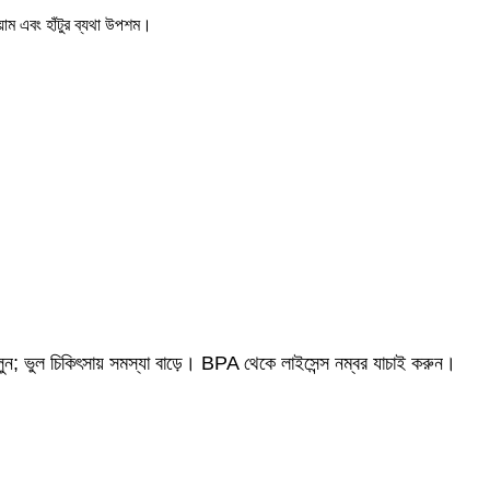
য়াম
এবং
হাঁটুর ব্যথা উপশম
।
 চলুন; ভুল চিকিৎসায় সমস্যা বাড়ে। BPA থেকে লাইসেন্স নম্বর যাচাই করুন।