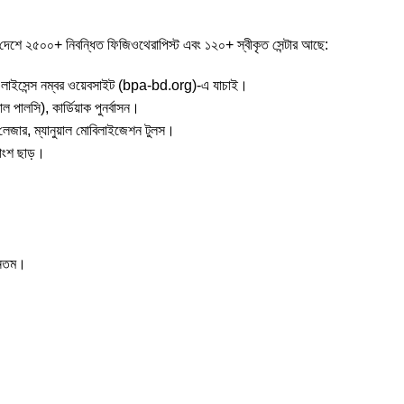
০০+ নিবন্ধিত ফিজিওথেরাপিস্ট এবং ১২০+ স্বীকৃত সেন্টার আছে:
েন্স নম্বর ওয়েবসাইট (bpa-bd.org)-এ যাচাই।
াল পালসি), কার্ডিয়াক পুনর্বাসন।
, লেজার, ম্যানুয়াল মোবিলাইজেশন টুলস।
াংশ ছাড়।
যূনতম।