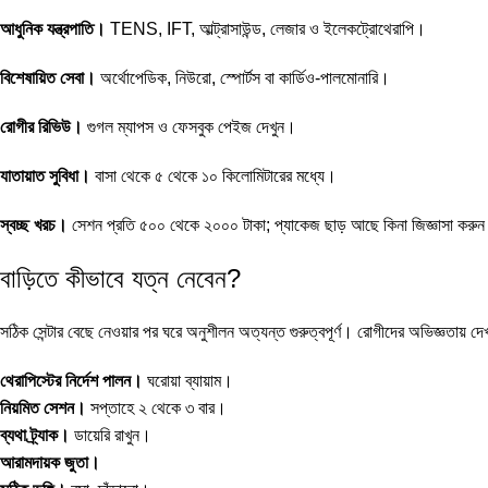
আধুনিক যন্ত্রপাতি।
TENS, IFT, আল্ট্রাসাউন্ড, লেজার ও ইলেকট্রোথেরাপি।
বিশেষায়িত সেবা।
অর্থোপেডিক, নিউরো, স্পোর্টস বা কার্ডিও-পালমোনারি।
রোগীর রিভিউ।
গুগল ম্যাপস ও ফেসবুক পেইজ দেখুন।
যাতায়াত সুবিধা।
বাসা থেকে ৫ থেকে ১০ কিলোমিটারের মধ্যে।
স্বচ্ছ খরচ।
সেশন প্রতি ৫০০ থেকে ২০০০ টাকা; প্যাকেজ ছাড় আছে কিনা জিজ্ঞাসা করু
বাড়িতে কীভাবে যত্ন নেবেন?
সঠিক সেন্টার বেছে নেওয়ার পর ঘরে অনুশীলন অত্যন্ত গুরুত্বপূর্ণ। রোগীদের অভিজ্ঞতায় দে
থেরাপিস্টের নির্দেশ পালন।
ঘরোয়া ব্যায়াম।
নিয়মিত সেশন।
সপ্তাহে ২ থেকে ৩ বার।
ব্যথা ট্র্যাক।
ডায়েরি রাখুন।
আরামদায়ক জুতা।