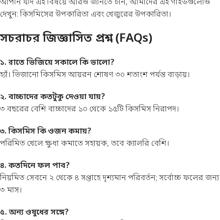
আপনি যদি এই বিষয়ে আরও জানতে চান, আমাদের এই গাইডগুলোও
দেখুন:
কিসমিসের উপকারিতা
এবং
খেজুরের উপকারিতা
।
সচরাচর জিজ্ঞাসিত প্রশ্ন (FAQs)
১. রাতে ভিজিয়ে সকালে কি ভালো?
হ্যাঁ। ভিজানো কিসমিস আয়রন শোষণ ৩০ শতাংশ পর্যন্ত বাড়ায়।
২. বাচ্চাদের কতটুকু দেওয়া যায়?
৩ বছরের বেশি বাচ্চাদের ১০ থেকে ১৫টি কিসমিস নিরাপদ।
৩. কিসমিস কি ওজন কমায়?
পরিমিত খেলে ক্ষুধা কমাতে সহায়ক, তবে ক্যালরি বেশি।
৪. কতদিনে ফল পাব?
নিয়মিত সেবনে ২ থেকে ৪ সপ্তাহে দৃশ্যমান পরিবর্তন; সর্বোচ্চ ফলের জন্য
৩ মাস।
৫. অন্য ওষুধের সঙ্গে?