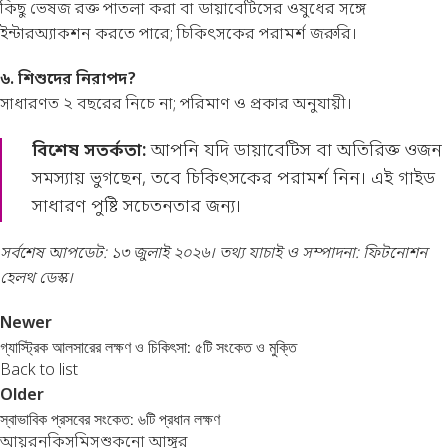
কিছু ভেষজ রক্ত পাতলা করা বা ডায়াবেটিসের ওষুধের সঙ্গে
ইন্টারঅ্যাকশন করতে পারে; চিকিৎসকের পরামর্শ জরুরি।
৬. শিশুদের নিরাপদ?
সাধারণত ২ বছরের নিচে না; পরিমাণ ও প্রকার অনুযায়ী।
বিশেষ সতর্কতা:
আপনি যদি ডায়াবেটিস বা অতিরিক্ত ওজন
সমস্যায় ভুগছেন, তবে চিকিৎসকের পরামর্শ নিন। এই গাইড
সাধারণ পুষ্টি সচেতনতার জন্য।
সর্বশেষ আপডেট: ১৩ জুলাই ২০২৬। তথ্য যাচাই ও সম্পাদনা: ফিটনোশন
হেলথ ডেস্ক।
Newer
গ্যাস্ট্রিক আলসারের লক্ষণ ও চিকিৎসা: ৫টি সংকেত ও মুক্তি
Back to list
Older
স্বাভাবিক প্রসবের সংকেত: ৬টি প্রধান লক্ষণ
আয়রন
কিসমিস
শুকনো আঙ্গুর