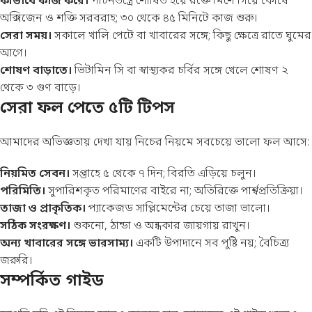
কীভাবে কাজ করে।
পাচনতন্ত্রে শোষিত হয়ে রক্তে মিশে গিয়ে কোষে
অক্সিজেন ও শক্তি সরবরাহ; ৩০ থেকে ৪৫ মিনিটে কাজ শুরু।
সেরা সময়।
সকালে খালি পেটে বা খাবারের সঙ্গে; কিছু ক্ষেত্রে রাতে ঘুমের
আগে।
শোষণ বাড়াতে।
ভিটামিন সি বা স্বাস্থ্যকর চর্বির সঙ্গে খেলে শোষণ ২
থেকে ৩ গুণ বাড়ে।
সেরা ফল পেতে ৫টি টিপস
আমাদের অভিজ্ঞতায় দেখা যায় নিচের নিয়মে সবচেয়ে ভালো ফল আসে:
নিয়মিত সেবন।
সপ্তাহে ৫ থেকে ৭ দিন; বিরতি এড়িয়ে চলুন।
পরিমিতি।
সুপারিশকৃত পরিমাণের বাইরে না; অতিরিক্তে পার্শ্বপ্রতিক্রিয়া।
তাজা ও প্রাকৃতিক।
প্যাকেজড সাপ্লিমেন্টের চেয়ে তাজা ভালো।
সঠিক সংরক্ষণ।
শুকনো, ঠান্ডা ও অন্ধকার জায়গায় রাখুন।
অন্য খাবারের সঙ্গে ভারসাম্য।
একটি উপাদানে সব পুষ্টি নয়; বৈচিত্র্য
জরুরি।
সম্পর্কিত গাইড