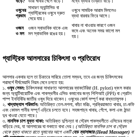
বাড়ে?
ভারী খাবার খেলে বাড়ে।
মধ্যে ব্যথার তীব্রতা বাড়ে।
সাধারণ অ্যান্টাসিড বা
ওষুধের
ওষুধে সাময়িক আরাম মিললেও
গ্যাস্ট্রিকের ওষুধে দ্রুত
প্রভাব
ব্যথা বারবার ফিরে আসে।
সেরে যায়।
খাবার না খাওয়ার কারণে ওজন
ওজন
ওজন স্বাভাবিক থাকে এবং
কমে এবং অনেক সময় কালো মল
ও মল
মল স্বাভাবিক রঙের হয়।
হয়।
গ্যাস্ট্রিক আলসারের চিকিৎসা ও প্রতিরোধ
আলসার একবার হলে তা চিরতরে সারিয়ে তোলা সম্ভব, তবে এর জন্য চিকিৎসকের
পরামর্শে দীর্ঘমেয়াদি নিয়ম মেনে চলতে হয়:
১.
ওষুধ সেবন:
চিকিৎসকরা সাধারণত আলসারের ব্যাকটেরিয়া (H. pylori) ধ্বংস করার
জন্য অ্যান্টিবায়োটিক এবং পাকস্থলীর এসিড কমানোর জন্য পিপিআই (PPI) বা প্রোটন
পাম্প ইনহিবিটর জাতীয় ওষুধ দিয়ে থাকেন। ওষুধের কোর্স সম্পূর্ণ করা বাধ্যতামূলক।
২.
খাদ্যাভ্যাস পরিবর্তন:
অতিরিক্ত তেল-মশলা, কাঁচা মরিচ, প্রক্রিয়াজাত খাবার, চা-কফি
এবং কোমল পানীয় সম্পূর্ণ এড়িয়ে চলতে হবে। সহজপাচ্য খাবার, পেঁপে, কলা এবং ঠান্ডা
দুধ খাওয়া যেতে পারে।
৩.
মানসিক চাপ মুক্ত থাকা:
অতিরিক্ত দুশ্চিন্তা বা স্ট্রেস পাকস্থলীতে এসিডের মাত্রা
বাড়িয়ে দেয়, যা আলসারের ঘা শুকাতে বাধা দেয়।
(অতিরিক্ত মানসিক চাপ বা স্ট্রেস
থেকে মুক্ত থাকতে রাতে ঘুমানোর আগে একটি
হেড ম্যাসাজার (Head Massager)
বা