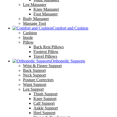
Leg Massager
Knee Massager
Foot Massager
Body Massager
Massage Tool
Comfort and Cushion
Cushion
Insole
Pillow
Back Rest Pillows
Footrest Pillow
Travel Pillows
Orthopedic Supports
Wrist & Finger Support
Back Support
Neck Support
Posture Correctors
Waist Support
Leg Support
Thigh Support
Knee Support
Calf Support
Ankle Support
Heel Support