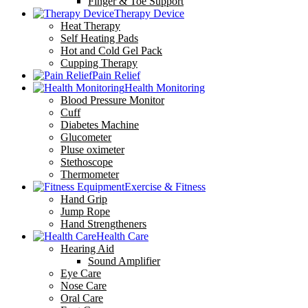
Finger & Toe Support
Therapy Device
Heat Therapy
Self Heating Pads
Hot and Cold Gel Pack
Cupping Therapy
Pain Relief
Health Monitoring
Blood Pressure Monitor
Cuff
Diabetes Machine
Glucometer
Pluse oximeter
Stethoscope
Thermometer
Exercise & Fitness
Hand Grip
Jump Rope
Hand Strengtheners
Health Care
Hearing Aid
Sound Amplifier
Eye Care
Nose Care
Oral Care