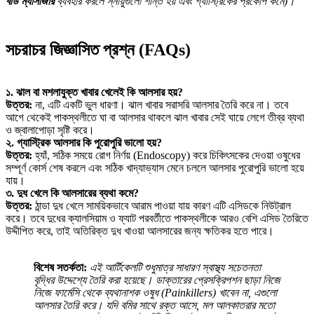
বডি ম্যাসাজার
ব্যবহার করলে স্নায়ুগুলো শান্ত হয় এবং গ্যাস্ট্রিকের প্রকোপ কমে)।
সচরাচর জিজ্ঞাসিত প্রশ্ন (FAQs)
১. ঝাল বা মশলাযুক্ত খাবার খেলেই কি আলসার হয়?
উত্তর:
না, এটি একটি ভুল ধারণা। ঝাল খাবার সরাসরি আলসার তৈরি করে না। তবে
আগে থেকেই পাকস্থলীতে ঘা বা আলসার থাকলে ঝাল খাবার সেই ঘায়ে লেগে তীব্র ব্যথা
ও জ্বালাপোড়া সৃষ্টি করে।
২. গ্যাস্ট্রিক আলসার কি পুরোপুরি ভালো হয়?
উত্তর:
হ্যাঁ, সঠিক সময়ে রোগ নির্ণয় (Endoscopy) করে চিকিৎসকের দেওয়া ওষুধের
সম্পূর্ণ কোর্স শেষ করলে এবং সঠিক খাদ্যাভ্যাস মেনে চললে আলসার পুরোপুরি ভালো হয়ে
যায়।
৩. দুধ খেলে কি আলসারের ব্যথা কমে?
উত্তর:
ঠান্ডা দুধ খেলে সাময়িকভাবে আরাম পাওয়া যায় কারণ এটি এসিডকে নিউট্রাল
করে। তবে দুধের ক্যালসিয়াম ও ফ্যাট পরবর্তীতে পাকস্থলীকে আরও বেশি এসিড তৈরিতে
উদ্দীপিত করে, তাই অতিরিক্ত দুধ খাওয়া আলসারের জন্য ক্ষতিকর হতে পারে।
বিশেষ সতর্কতা:
এই আর্টিকেলটি শুধুমাত্র সাধারণ স্বাস্থ্য সচেতনতা
বৃদ্ধির উদ্দেশ্যে তৈরি করা হয়েছে। ডাক্তারের প্রেসক্রিপশন ছাড়া নিজে
নিজে ফার্মেসি থেকে ব্যথানাশক ওষুধ (Painkillers) খাবেন না, এগুলো
আলসার তৈরি করে। যদি বমির সাথে রক্ত আসে, মল আলকাতরার মতো