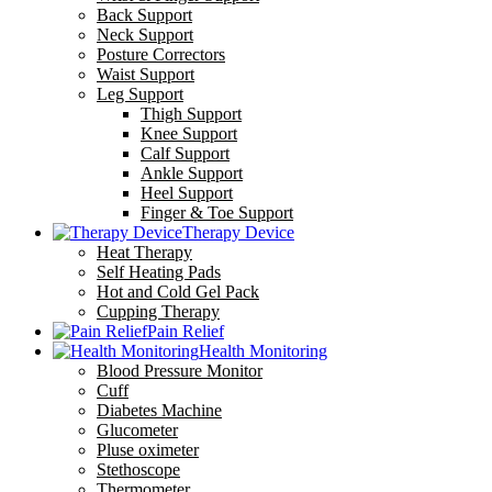
Back Support
Neck Support
Posture Correctors
Waist Support
Leg Support
Thigh Support
Knee Support
Calf Support
Ankle Support
Heel Support
Finger & Toe Support
Therapy Device
Heat Therapy
Self Heating Pads
Hot and Cold Gel Pack
Cupping Therapy
Pain Relief
Health Monitoring
Blood Pressure Monitor
Cuff
Diabetes Machine
Glucometer
Pluse oximeter
Stethoscope
Thermometer