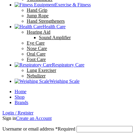
Exercise & Fitness
Hand Grip
Jump Rope
Hand Strengtheners
Health Care
Hearing Aid
Sound Amplifier
Eye Care
Nose Care
Oral Care
Foot Care
Respiratory Care
Lung Exerciser
Nebulizer
Weighing Scale
Home
Shop
Brands
Login / Register
Sign in
Create an Account
Username or email address
*
Required