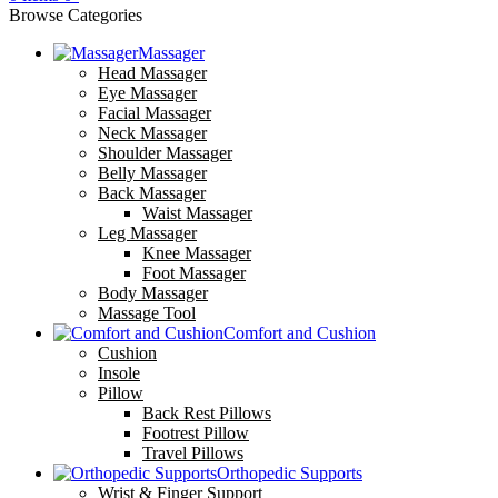
Browse Categories
Massager
Head Massager
Eye Massager
Facial Massager
Neck Massager
Shoulder Massager
Belly Massager
Back Massager
Waist Massager
Leg Massager
Knee Massager
Foot Massager
Body Massager
Massage Tool
Comfort and Cushion
Cushion
Insole
Pillow
Back Rest Pillows
Footrest Pillow
Travel Pillows
Orthopedic Supports
Wrist & Finger Support