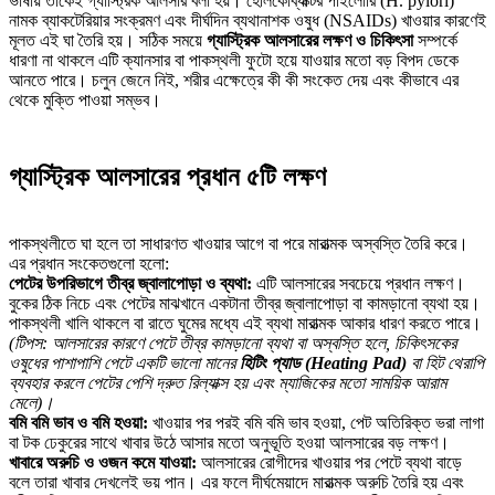
ভাষায় তাকেই গ্যাস্ট্রিক আলসার বলা হয়। হেলিকোব্যাক্টর পাইলোরি (H. pylori)
নামক ব্যাকটেরিয়ার সংক্রমণ এবং দীর্ঘদিন ব্যথানাশক ওষুধ (NSAIDs) খাওয়ার কারণেই
মূলত এই ঘা তৈরি হয়। সঠিক সময়ে
গ্যাস্ট্রিক আলসারের লক্ষণ ও চিকিৎসা
সম্পর্কে
ধারণা না থাকলে এটি ক্যানসার বা পাকস্থলী ফুটো হয়ে যাওয়ার মতো বড় বিপদ ডেকে
আনতে পারে। চলুন জেনে নিই, শরীর এক্ষেত্রে কী কী সংকেত দেয় এবং কীভাবে এর
থেকে মুক্তি পাওয়া সম্ভব।
গ্যাস্ট্রিক আলসারের প্রধান ৫টি লক্ষণ
পাকস্থলীতে ঘা হলে তা সাধারণত খাওয়ার আগে বা পরে মারাত্মক অস্বস্তি তৈরি করে।
এর প্রধান সংকেতগুলো হলো:
পেটের উপরিভাগে তীব্র জ্বালাপোড়া ও ব্যথা:
এটি আলসারের সবচেয়ে প্রধান লক্ষণ।
বুকের ঠিক নিচে এবং পেটের মাঝখানে একটানা তীব্র জ্বালাপোড়া বা কামড়ানো ব্যথা হয়।
পাকস্থলী খালি থাকলে বা রাতে ঘুমের মধ্যে এই ব্যথা মারাত্মক আকার ধারণ করতে পারে।
(টিপস: আলসারের কারণে পেটে তীব্র কামড়ানো ব্যথা বা অস্বস্তি হলে, চিকিৎসকের
ওষুধের পাশাপাশি পেটে একটি ভালো মানের
হিটিং প্যাড (Heating Pad)
বা হিট থেরাপি
ব্যবহার করলে পেটের পেশি দ্রুত রিল্যাক্স হয় এবং ম্যাজিকের মতো সাময়িক আরাম
মেলে)।
বমি বমি ভাব ও বমি হওয়া:
খাওয়ার পর পরই বমি বমি ভাব হওয়া, পেট অতিরিক্ত ভরা লাগা
বা টক ঢেকুরের সাথে খাবার উঠে আসার মতো অনুভূতি হওয়া আলসারের বড় লক্ষণ।
খাবারে অরুচি ও ওজন কমে যাওয়া:
আলসারের রোগীদের খাওয়ার পর পেটে ব্যথা বাড়ে
বলে তারা খাবার দেখলেই ভয় পান। এর ফলে দীর্ঘমেয়াদে মারাত্মক অরুচি তৈরি হয় এবং