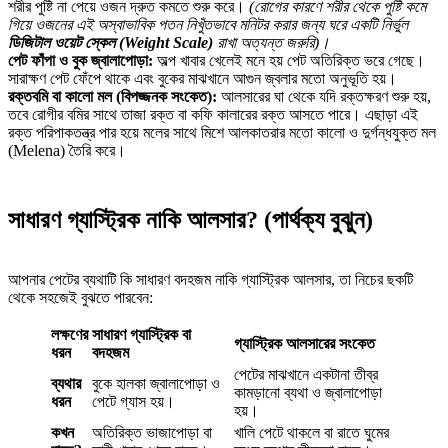
শরীর পুষ্টি না পেয়ে ওজন দ্রুত কমতে শুরু করে।
(রোগের কারণে শরীর থেকে পুষ্টি কমে
গিয়ে ওজনের এই অস্বাভাবিক পতন নিখুঁতভাবে মনিটর করার জন্য ঘরে একটি নির্ভুল
ডিজিটাল ওয়েট স্কেল (Weight Scale)
রাখা অত্যন্ত জরুরি)।
পেট ফাঁপা ও বুক জ্বালাপোড়া:
অল্প খাবার খেলেই মনে হয় পেট অতিরিক্ত ভরে গেছে।
সারাক্ষণ পেট ফেঁপে থাকে এবং বুকের মাঝখানে আগুন জ্বলার মতো অনুভূতি হয়।
রক্তবমি বা কালো মল (বিপজ্জনক সংকেত):
আলসারের ঘা থেকে যদি রক্তক্ষরণ শুরু হয়,
তবে রোগীর বমির সাথে তাজা রক্ত বা কফি কালারের রক্ত আসতে পারে। এছাড়া এই
রক্ত পরিপাকতন্ত্র পার হয়ে মলের সাথে মিশে আলকাতরার মতো কালো ও দুর্গন্ধযুক্ত মল
(Melena) তৈরি করে।
সাধারণ গ্যাস্ট্রিক নাকি আলসার? (পার্থক্য বুঝুন)
আপনার পেটের ব্যথাটি কি সাধারণ বদহজম নাকি গ্যাস্ট্রিক আলসার, তা নিচের ছকটি
থেকে সহজেই বুঝতে পারবেন:
লক্ষণের
সাধারণ গ্যাস্ট্রিক বা
গ্যাস্ট্রিক আলসারের সংকেত
ধরন
বদহজম
পেটের মাঝখানে একটানা তীব্র
ব্যথার
বুকে হালকা জ্বালাপোড়া ও
কামড়ানো ব্যথা ও জ্বালাপোড়া
ধরন
পেটে গ্যাস হয়।
হয়।
কখন
অতিরিক্ত ভাজাপোড়া বা
খালি পেটে থাকলে বা রাতে ঘুমের