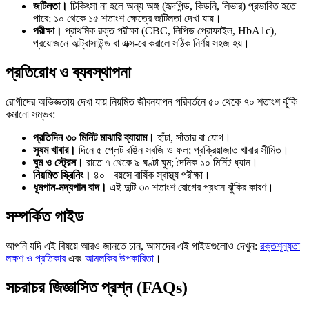
জটিলতা।
চিকিৎসা না হলে অন্য অঙ্গ (হৃদপিন্ড, কিডনি, লিভার) প্রভাবিত হতে
পারে; ১০ থেকে ১৫ শতাংশ ক্ষেত্রে জটিলতা দেখা যায়।
পরীক্ষা।
প্রাথমিক রক্ত পরীক্ষা (CBC, লিপিড প্রোফাইল, HbA1c),
প্রয়োজনে আল্ট্রাসাউন্ড বা এক্স-রে করালে সঠিক নির্ণয় সহজ হয়।
প্রতিরোধ ও ব্যবস্থাপনা
রোগীদের অভিজ্ঞতায় দেখা যায় নিয়মিত জীবনযাপন পরিবর্তনে ৫০ থেকে ৭০ শতাংশ ঝুঁকি
কমানো সম্ভব:
প্রতিদিন ৩০ মিনিট মাঝারি ব্যায়াম।
হাঁটা, সাঁতার বা যোগ।
সুষম খাবার।
দিনে ৫ প্লেট রঙিন সবজি ও ফল; প্রক্রিয়াজাত খাবার সীমিত।
ঘুম ও স্ট্রেস।
রাতে ৭ থেকে ৯ ঘণ্টা ঘুম; দৈনিক ১০ মিনিট ধ্যান।
নিয়মিত স্ক্রিনিং।
৪০+ বয়সে বার্ষিক স্বাস্থ্য পরীক্ষা।
ধূমপান-মদ্যপান বাদ।
এই দুটি ৩০ শতাংশ রোগের প্রধান ঝুঁকির কারণ।
সম্পর্কিত গাইড
আপনি যদি এই বিষয়ে আরও জানতে চান, আমাদের এই গাইডগুলোও দেখুন:
রক্তশূন্যতা
লক্ষণ ও প্রতিকার
এবং
আমলকির উপকারিতা
।
সচরাচর জিজ্ঞাসিত প্রশ্ন (FAQs)