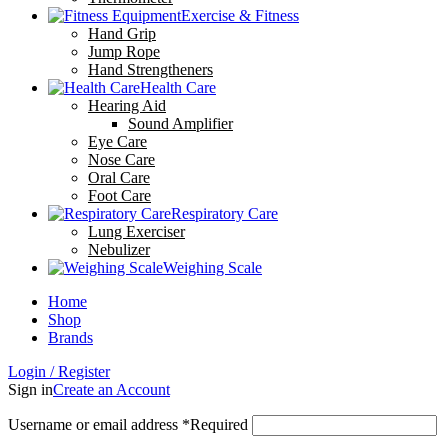
Exercise & Fitness
Hand Grip
Jump Rope
Hand Strengtheners
Health Care
Hearing Aid
Sound Amplifier
Eye Care
Nose Care
Oral Care
Foot Care
Respiratory Care
Lung Exerciser
Nebulizer
Weighing Scale
Home
Shop
Brands
Login / Register
Sign in
Create an Account
Username or email address
*
Required