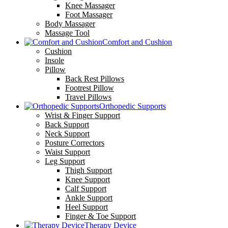
Knee Massager
Foot Massager
Body Massager
Massage Tool
Comfort and Cushion
Cushion
Insole
Pillow
Back Rest Pillows
Footrest Pillow
Travel Pillows
Orthopedic Supports
Wrist & Finger Support
Back Support
Neck Support
Posture Correctors
Waist Support
Leg Support
Thigh Support
Knee Support
Calf Support
Ankle Support
Heel Support
Finger & Toe Support
Therapy Device