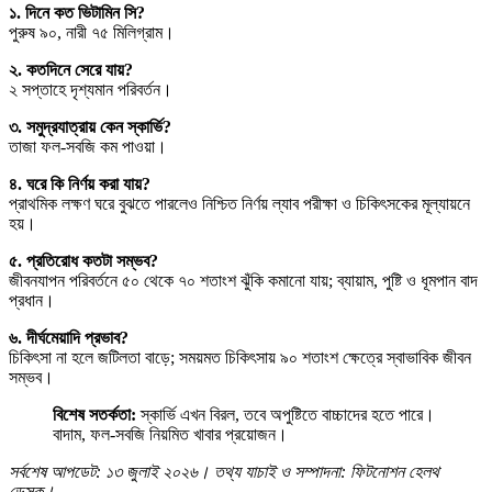
১. দিনে কত ভিটামিন সি?
পুরুষ ৯০, নারী ৭৫ মিলিগ্রাম।
২. কতদিনে সেরে যায়?
২ সপ্তাহে দৃশ্যমান পরিবর্তন।
৩. সমুদ্রযাত্রায় কেন স্কার্ভি?
তাজা ফল-সবজি কম পাওয়া।
৪. ঘরে কি নির্ণয় করা যায়?
প্রাথমিক লক্ষণ ঘরে বুঝতে পারলেও নিশ্চিত নির্ণয় ল্যাব পরীক্ষা ও চিকিৎসকের মূল্যায়নে
হয়।
৫. প্রতিরোধ কতটা সম্ভব?
জীবনযাপন পরিবর্তনে ৫০ থেকে ৭০ শতাংশ ঝুঁকি কমানো যায়; ব্যায়াম, পুষ্টি ও ধূমপান বাদ
প্রধান।
৬. দীর্ঘমেয়াদি প্রভাব?
চিকিৎসা না হলে জটিলতা বাড়ে; সময়মত চিকিৎসায় ৯০ শতাংশ ক্ষেত্রে স্বাভাবিক জীবন
সম্ভব।
বিশেষ সতর্কতা:
স্কার্ভি এখন বিরল, তবে অপুষ্টিতে বাচ্চাদের হতে পারে।
বাদাম, ফল-সবজি নিয়মিত খাবার প্রয়োজন।
সর্বশেষ আপডেট: ১৩ জুলাই ২০২৬। তথ্য যাচাই ও সম্পাদনা: ফিটনোশন হেলথ
ডেস্ক।