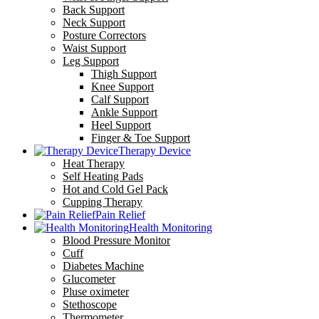
Back Support
Neck Support
Posture Correctors
Waist Support
Leg Support
Thigh Support
Knee Support
Calf Support
Ankle Support
Heel Support
Finger & Toe Support
Therapy Device
Heat Therapy
Self Heating Pads
Hot and Cold Gel Pack
Cupping Therapy
Pain Relief
Health Monitoring
Blood Pressure Monitor
Cuff
Diabetes Machine
Glucometer
Pluse oximeter
Stethoscope
Thermometer