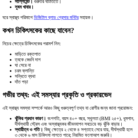
সাপ্লিমেন্ট।
গুরুতর ঘাটতিতে।
সুষম খাবার।
ঘরে স্বাস্থ্য পরিমাপে
ডিজিটাল ব্লাড প্রেসার মনিটর
সহায়ক।
কখন চিকিৎসকের কাছে যাবেন?
নিচের ক্ষেত্রে চিকিৎসকের পরামর্শ নিন:
মাড়িতে রক্তপাত
ত্বকে বেগুনি দাগ
ঘা সেরে না
চরম ক্লান্তি
সন্ধিতে ব্যথা
দাঁত পড়া
গভীর তথ্য: এই সমস্যার প্রকৃতি ও প্রকারভেদ
এই স্বাস্থ্য সমস্যা সম্পর্কে আরও কিছু গুরুত্বপূর্ণ তথ্য যা রোগীর জন্য জানা প্রয়োজন:
ঝুঁকির প্রধান কারণ।
বংশগতি, বয়স ৪০+ বছর, স্থূলতা (BMI ২৫+), ধূমপান,
দীর্ঘস্থায়ী স্ট্রেস এবং অস্বাস্থ্যকর জীবনযাপন সবচেয়ে বড় ঝুঁকি বাড়ায়।
স্থায়ীত্ব ও গতি।
কিছু ক্ষেত্রে ২ থেকে ৪ সপ্তাহে সেরে যায়, দীর্ঘস্থায়ী হলে
৩ থেকে ৬ মাস চিকিৎসা লাগতে পারে; নিয়মিত ফলোআপ জরুরি।