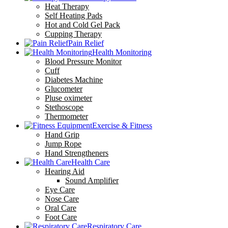
Heat Therapy
Self Heating Pads
Hot and Cold Gel Pack
Cupping Therapy
Pain Relief
Health Monitoring
Blood Pressure Monitor
Cuff
Diabetes Machine
Glucometer
Pluse oximeter
Stethoscope
Thermometer
Exercise & Fitness
Hand Grip
Jump Rope
Hand Strengtheners
Health Care
Hearing Aid
Sound Amplifier
Eye Care
Nose Care
Oral Care
Foot Care
Respiratory Care