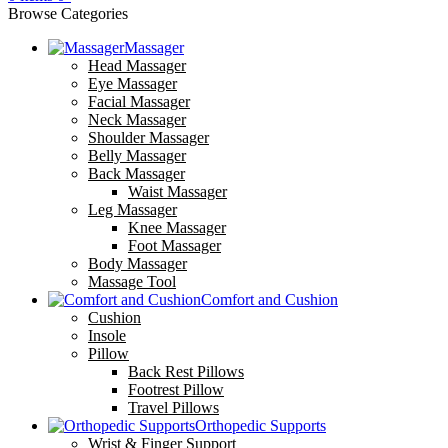
Browse Categories
Massager
Head Massager
Eye Massager
Facial Massager
Neck Massager
Shoulder Massager
Belly Massager
Back Massager
Waist Massager
Leg Massager
Knee Massager
Foot Massager
Body Massager
Massage Tool
Comfort and Cushion
Cushion
Insole
Pillow
Back Rest Pillows
Footrest Pillow
Travel Pillows
Orthopedic Supports
Wrist & Finger Support