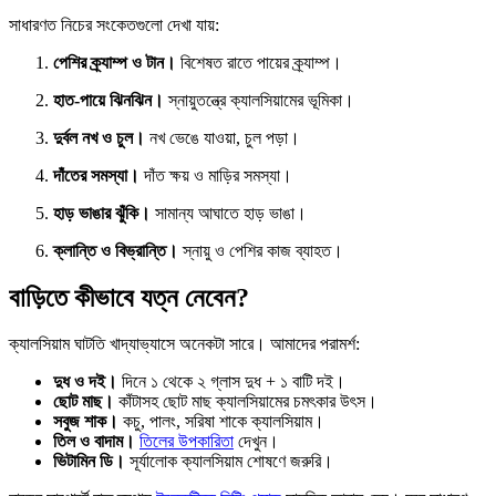
সাধারণত নিচের সংকেতগুলো দেখা যায়:
পেশির ক্র্যাম্প ও টান।
বিশেষত রাতে পায়ের ক্র্যাম্প।
হাত-পায়ে ঝিনঝিন।
স্নায়ুতন্ত্রে ক্যালসিয়ামের ভূমিকা।
দুর্বল নখ ও চুল।
নখ ভেঙে যাওয়া, চুল পড়া।
দাঁতের সমস্যা।
দাঁত ক্ষয় ও মাড়ির সমস্যা।
হাড় ভাঙার ঝুঁকি।
সামান্য আঘাতে হাড় ভাঙা।
ক্লান্তি ও বিভ্রান্তি।
স্নায়ু ও পেশির কাজ ব্যাহত।
বাড়িতে কীভাবে যত্ন নেবেন?
ক্যালসিয়াম ঘাটতি খাদ্যাভ্যাসে অনেকটা সারে। আমাদের পরামর্শ:
দুধ ও দই।
দিনে ১ থেকে ২ গ্লাস দুধ + ১ বাটি দই।
ছোট মাছ।
কাঁটাসহ ছোট মাছ ক্যালসিয়ামের চমৎকার উৎস।
সবুজ শাক।
কচু, পালং, সরিষা শাকে ক্যালসিয়াম।
তিল ও বাদাম।
তিলের উপকারিতা
দেখুন।
ভিটামিন ডি।
সূর্যালোক ক্যালসিয়াম শোষণে জরুরি।