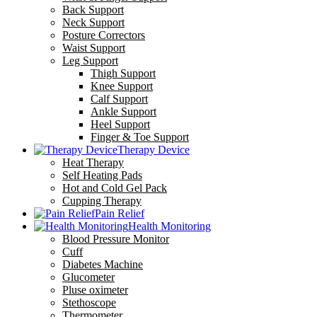
Back Support
Neck Support
Posture Correctors
Waist Support
Leg Support
Thigh Support
Knee Support
Calf Support
Ankle Support
Heel Support
Finger & Toe Support
Therapy Device
Heat Therapy
Self Heating Pads
Hot and Cold Gel Pack
Cupping Therapy
Pain Relief
Health Monitoring
Blood Pressure Monitor
Cuff
Diabetes Machine
Glucometer
Pluse oximeter
Stethoscope
Thermometer