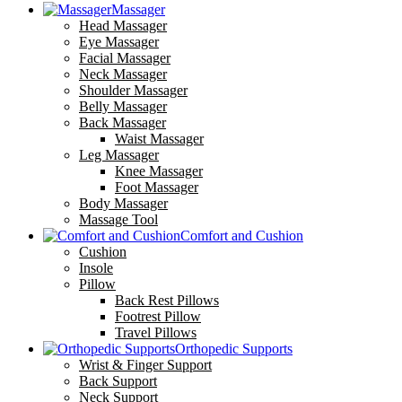
Massager
Head Massager
Eye Massager
Facial Massager
Neck Massager
Shoulder Massager
Belly Massager
Back Massager
Waist Massager
Leg Massager
Knee Massager
Foot Massager
Body Massager
Massage Tool
Comfort and Cushion
Cushion
Insole
Pillow
Back Rest Pillows
Footrest Pillow
Travel Pillows
Orthopedic Supports
Wrist & Finger Support
Back Support
Neck Support