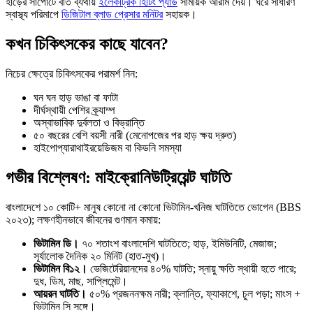
হাড়ের সাপোর্টে বাত ব্যথায়
ইলেকট্রিক হিটিং প্যাড
সাময়িক আরাম দেয়। ঘরে সাধারণ
স্বাস্থ্য পরিমাপে
ডিজিটাল ব্লাড প্রেসার মনিটর
সহায়ক।
কখন চিকিৎসকের কাছে যাবেন?
নিচের ক্ষেত্রে চিকিৎসকের পরামর্শ নিন:
ঘন ঘন হাড় ভাঙা বা ফাটা
দীর্ঘস্থায়ী পেশির ক্র্যাম্প
অস্বাভাবিক দুর্বলতা ও বিভ্রান্তি
৫০ বছরের বেশি বয়সী নারী (মেনোপজের পর হাড় ক্ষয় দ্রুত)
হাইপোপ্যারাথাইরয়েডিজম বা কিডনি সমস্যা
গভীর বিশ্লেষণ: মাইক্রোনিউট্রিয়েন্ট ঘাটতি
বাংলাদেশে ১০ কোটি+ মানুষ কোনো না কোনো ভিটামিন-খনিজ ঘাটতিতে ভোগেন (BBS
২০২৩); লক্ষণহীনভাবে জীবনের গুণমান কমায়:
ভিটামিন ডি।
৭০ শতাংশ বাংলাদেশি ঘাটতিতে; হাড়, ইমিউনিটি, মেজাজ;
সূর্যালোক দৈনিক ২০ মিনিট (হাত-মুখ)।
ভিটামিন বি১২।
ভেজিটেরিয়ানদের ৪০% ঘাটতি; স্নায়ু ক্ষতি স্থায়ী হতে পারে;
দুধ, ডিম, মাছ, সাপ্লিমেন্ট।
আয়রন ঘাটতি।
৫০% প্রজননক্ষম নারী; ক্লান্তি, ফ্যাকাশে, চুল পড়া; মাংস +
ভিটামিন সি সঙ্গে।