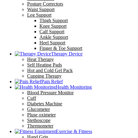
Posture Correctors
Waist Support
Leg Support
Thigh Support
Knee Support
Calf Support
Ankle Support
Heel Support
Finger & Toe Support
Therapy Device
Heat Therapy
Self Heating Pads
Hot and Cold Gel Pack
Cupping Therapy
Pain Relief
Health Monitoring
Blood Pressure Monitor
Cuff
Diabetes Machine
Glucometer
Pluse oximeter
Stethoscope
Thermometer
Exercise & Fitness
Hand Grip