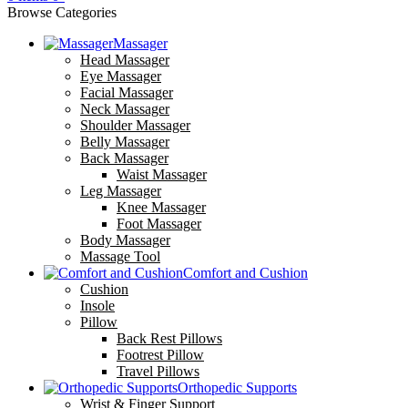
Browse Categories
Massager
Head Massager
Eye Massager
Facial Massager
Neck Massager
Shoulder Massager
Belly Massager
Back Massager
Waist Massager
Leg Massager
Knee Massager
Foot Massager
Body Massager
Massage Tool
Comfort and Cushion
Cushion
Insole
Pillow
Back Rest Pillows
Footrest Pillow
Travel Pillows
Orthopedic Supports
Wrist & Finger Support