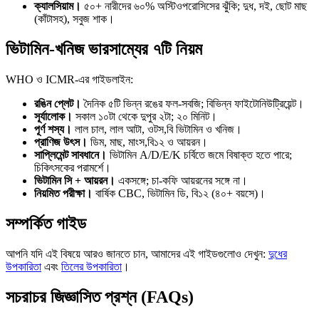
ক্যালসিয়াম।
৫০+ নারীদের ৬০% অস্টিওপরোসিসের ঝুঁকি; দুধ, দই, ছোট মাছ
(কাঁটাসহ), সবুজ শাক।
ভিটামিন-খনিজ ভারসাম্যের ৭টি নিয়ম
WHO ও ICMR-এর গাইডলাইন:
রঙিন প্লেট।
দৈনিক ৫টি ভিন্ন রঙের ফল-সবজি; বিভিন্ন ফাইটোনিউট্রিয়েন্ট।
সূর্যালোক।
সকাল ১০টা থেকে দুপুর ২টা; ২০ মিনিট।
পূর্ণ শস্য।
লাল চাল, লাল আটা, ওটস,বি ভিটামিন ও খনিজ।
প্রাণিজ উৎস।
ডিম, মাছ, মাংস,বি১২ ও আয়রন।
সাপ্লিমেন্ট সাবধানে।
ভিটামিন A/D/E/K চর্বিতে জমে বিষাক্ত হতে পারে;
চিকিৎসকের পরামর্শে।
ভিটামিন সি + আয়রন।
একসঙ্গে; চা-কফি আয়রনের সঙ্গে না।
নিয়মিত পরীক্ষা।
বার্ষিক CBC, ভিটামিন ডি, বি১২ (৪০+ বয়সে)।
সম্পর্কিত গাইড
আপনি যদি এই বিষয়ে আরও জানতে চান, আমাদের এই গাইডগুলোও দেখুন:
দুধের
উপকারিতা
এবং
তিলের উপকারিতা
।
সচরাচর জিজ্ঞাসিত প্রশ্ন (FAQs)