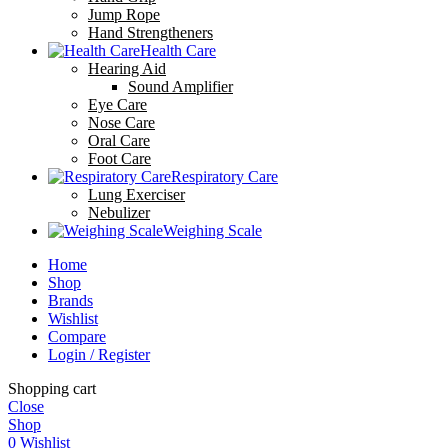
Jump Rope
Hand Strengtheners
Health Care
Hearing Aid
Sound Amplifier
Eye Care
Nose Care
Oral Care
Foot Care
Respiratory Care
Lung Exerciser
Nebulizer
Weighing Scale
Home
Shop
Brands
Wishlist
Compare
Login / Register
Shopping cart
Close
Shop
0
Wishlist