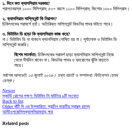
১. দিনে কত ক্যালসিয়াম দরকার?
প্রাপ্তবয়স্ক ১০০০ মিলিগ্রাম; ৫০+ বয়সে ১২০০ মিলিগ্রাম; কিশোর ১৩০০ মিলিগ্রাম।
২. ক্যালসিয়াম সাপ্লিমেন্ট কি নিরাপদ?
চিকিৎসকের পরামর্শে হ্যাঁ। অতিরিক্ত সাপ্লিমেন্ট কিডনির পাথর ঘটাতে পারে।
৩. ভিটামিন ডি ছাড়া কি ক্যালসিয়াম কাজ করে?
না। ভিটামিন ডি না থাকলে ক্যালসিয়াম শোষিত হয় না। সূর্যালোক ও ভিটামিন ডি
সাপ্লিমেন্ট জরুরি।
বিশেষ সতর্কতা:
চিকিৎসকের পরামর্শ ছাড়া ক্যালসিয়াম সাপ্লিমেন্ট নিজে
থেকে দীর্ঘদিন খাবেন না। কিডনির পাথর ও হৃদরোগের ঝুঁকি বাড়াতে
পারে।
সর্বশেষ আপডেট: ১৩ জুলাই ২০২৬। তথ্য যাচাই ও সম্পাদনা: ফিটনোশন হেলথ
ডেস্ক।
Newer
স্কার্ভি রোগের লক্ষণ: ভিটামিন সি ঘাটতির ৬টি সংকেত
Back to list
Older
খাঁটি ঘি এর উপকারিতা: প্রাচীন ভারতীয় স্বাস্থ্য রহস্য
অস্টিওপরোসিস
ক্যালসিয়াম
হাড় ক্ষয়
Related posts