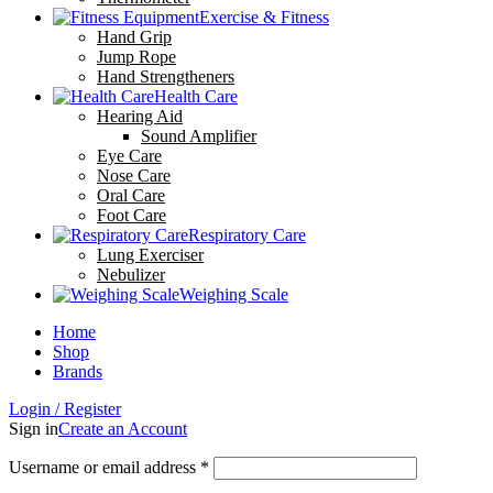
Exercise & Fitness
Hand Grip
Jump Rope
Hand Strengtheners
Health Care
Hearing Aid
Sound Amplifier
Eye Care
Nose Care
Oral Care
Foot Care
Respiratory Care
Lung Exerciser
Nebulizer
Weighing Scale
Home
Shop
Brands
Login / Register
Sign in
Create an Account
Required
Username or email address
*