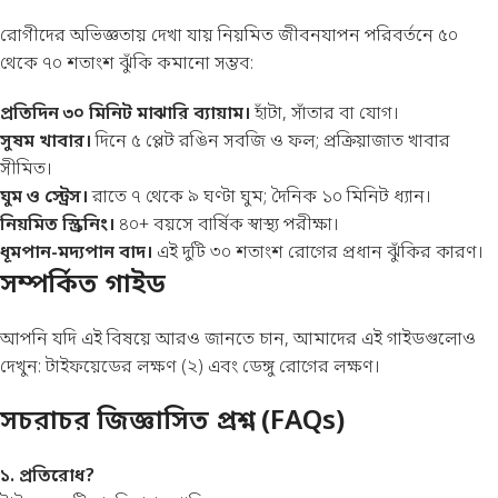
রোগীদের অভিজ্ঞতায় দেখা যায় নিয়মিত জীবনযাপন পরিবর্তনে ৫০
থেকে ৭০ শতাংশ ঝুঁকি কমানো সম্ভব:
প্রতিদিন ৩০ মিনিট মাঝারি ব্যায়াম।
হাঁটা, সাঁতার বা যোগ।
সুষম খাবার।
দিনে ৫ প্লেট রঙিন সবজি ও ফল; প্রক্রিয়াজাত খাবার
সীমিত।
ঘুম ও স্ট্রেস।
রাতে ৭ থেকে ৯ ঘণ্টা ঘুম; দৈনিক ১০ মিনিট ধ্যান।
নিয়মিত স্ক্রিনিং।
৪০+ বয়সে বার্ষিক স্বাস্থ্য পরীক্ষা।
ধূমপান-মদ্যপান বাদ।
এই দুটি ৩০ শতাংশ রোগের প্রধান ঝুঁকির কারণ।
সম্পর্কিত গাইড
আপনি যদি এই বিষয়ে আরও জানতে চান, আমাদের এই গাইডগুলোও
দেখুন:
টাইফয়েডের লক্ষণ (২)
এবং
ডেঙ্গু রোগের লক্ষণ
।
সচরাচর জিজ্ঞাসিত প্রশ্ন (FAQs)
১. প্রতিরোধ?