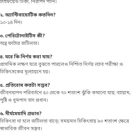
টাইফয়েড টিকা, নিরাপদ পানি।
২. অ্যান্টিবায়োটিক কতদিন?
১০-১৪ দিন।
৩. পেরিটোনাইটিস কী?
অন্ত্র ফাটার জটিলতা।
৪. ঘরে কি নির্ণয় করা যায়?
প্রাথমিক লক্ষণ ঘরে বুঝতে পারলেও নিশ্চিত নির্ণয় ল্যাব পরীক্ষা ও
চিকিৎসকের মূল্যায়নে হয়।
৫. প্রতিরোধ কতটা সম্ভব?
জীবনযাপন পরিবর্তনে ৫০ থেকে ৭০ শতাংশ ঝুঁকি কমানো যায়; ব্যায়াম,
পুষ্টি ও ধূমপান বাদ প্রধান।
৬. দীর্ঘমেয়াদি প্রভাব?
চিকিৎসা না হলে জটিলতা বাড়ে; সময়মত চিকিৎসায় ৯০ শতাংশ ক্ষেত্রে
স্বাভাবিক জীবন সম্ভব।