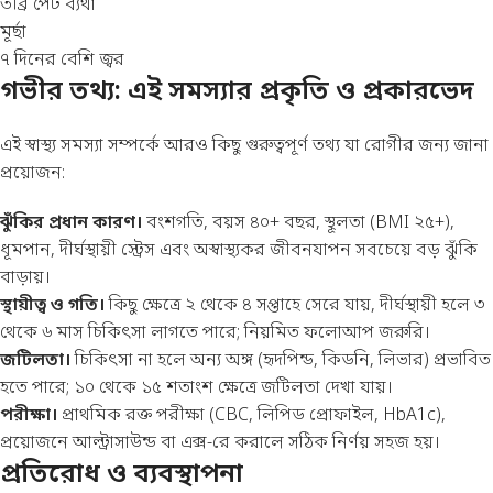
তীব্র পেট ব্যথা
মূর্ছা
৭ দিনের বেশি জ্বর
গভীর তথ্য: এই সমস্যার প্রকৃতি ও প্রকারভেদ
এই স্বাস্থ্য সমস্যা সম্পর্কে আরও কিছু গুরুত্বপূর্ণ তথ্য যা রোগীর জন্য জানা
প্রয়োজন:
ঝুঁকির প্রধান কারণ।
বংশগতি, বয়স ৪০+ বছর, স্থূলতা (BMI ২৫+),
ধূমপান, দীর্ঘস্থায়ী স্ট্রেস এবং অস্বাস্থ্যকর জীবনযাপন সবচেয়ে বড় ঝুঁকি
বাড়ায়।
স্থায়ীত্ব ও গতি।
কিছু ক্ষেত্রে ২ থেকে ৪ সপ্তাহে সেরে যায়, দীর্ঘস্থায়ী হলে ৩
থেকে ৬ মাস চিকিৎসা লাগতে পারে; নিয়মিত ফলোআপ জরুরি।
জটিলতা।
চিকিৎসা না হলে অন্য অঙ্গ (হৃদপিন্ড, কিডনি, লিভার) প্রভাবিত
হতে পারে; ১০ থেকে ১৫ শতাংশ ক্ষেত্রে জটিলতা দেখা যায়।
পরীক্ষা।
প্রাথমিক রক্ত পরীক্ষা (CBC, লিপিড প্রোফাইল, HbA1c),
প্রয়োজনে আল্ট্রাসাউন্ড বা এক্স-রে করালে সঠিক নির্ণয় সহজ হয়।
প্রতিরোধ ও ব্যবস্থাপনা