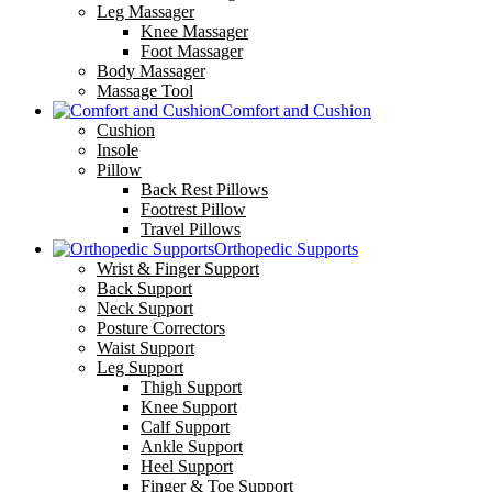
Leg Massager
Knee Massager
Foot Massager
Body Massager
Massage Tool
Comfort and Cushion
Cushion
Insole
Pillow
Back Rest Pillows
Footrest Pillow
Travel Pillows
Orthopedic Supports
Wrist & Finger Support
Back Support
Neck Support
Posture Correctors
Waist Support
Leg Support
Thigh Support
Knee Support
Calf Support
Ankle Support
Heel Support
Finger & Toe Support