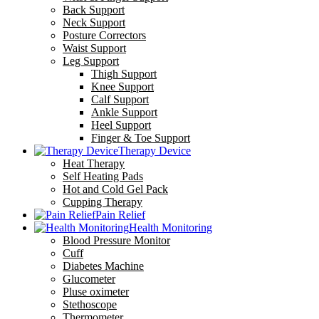
Back Support
Neck Support
Posture Correctors
Waist Support
Leg Support
Thigh Support
Knee Support
Calf Support
Ankle Support
Heel Support
Finger & Toe Support
Therapy Device
Heat Therapy
Self Heating Pads
Hot and Cold Gel Pack
Cupping Therapy
Pain Relief
Health Monitoring
Blood Pressure Monitor
Cuff
Diabetes Machine
Glucometer
Pluse oximeter
Stethoscope
Thermometer