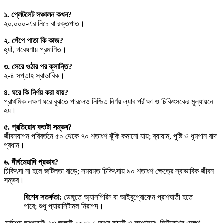
১. প্লেটলেট সঞ্চালন কখন?
২০,০০০-এর নিচে বা রক্তপাত।
২. পেঁপে পাতা কি কাজ?
হ্যাঁ, গবেষণায় প্রমাণিত।
৩. সেরে ওঠার পর ক্লান্তি?
২-৪ সপ্তাহ স্বাভাবিক।
৪. ঘরে কি নির্ণয় করা যায়?
প্রাথমিক লক্ষণ ঘরে বুঝতে পারলেও নিশ্চিত নির্ণয় ল্যাব পরীক্ষা ও চিকিৎসকের মূল্যায়নে
হয়।
৫. প্রতিরোধ কতটা সম্ভব?
জীবনযাপন পরিবর্তনে ৫০ থেকে ৭০ শতাংশ ঝুঁকি কমানো যায়; ব্যায়াম, পুষ্টি ও ধূমপান বাদ
প্রধান।
৬. দীর্ঘমেয়াদি প্রভাব?
চিকিৎসা না হলে জটিলতা বাড়ে; সময়মত চিকিৎসায় ৯০ শতাংশ ক্ষেত্রে স্বাভাবিক জীবন
সম্ভব।
বিশেষ সতর্কতা:
ডেঙ্গুতে অ্যাসপিরিন বা আইবুপ্রোফেন প্রাণঘাতী হতে
পারে; শুধু প্যারাসিটামল নিরাপদ।
সর্বশেষ আপডেট: ১৩ জুলাই ২০২৬। তথ্য যাচাই ও সম্পাদনা: ফিটনোশন হেলথ