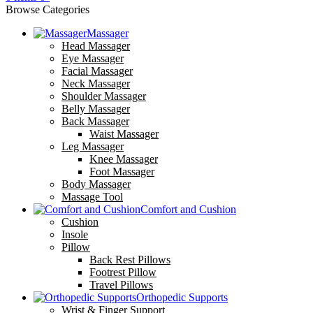
Browse Categories
Massager
Head Massager
Eye Massager
Facial Massager
Neck Massager
Shoulder Massager
Belly Massager
Back Massager
Waist Massager
Leg Massager
Knee Massager
Foot Massager
Body Massager
Massage Tool
Comfort and Cushion
Cushion
Insole
Pillow
Back Rest Pillows
Footrest Pillow
Travel Pillows
Orthopedic Supports
Wrist & Finger Support