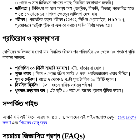
৩ থেকে ৬ মাস চিকিৎসা লাগতে পারে; নিয়মিত ফলোআপ জরুরি।
জটিলতা।
চিকিৎসা না হলে অন্য অঙ্গ (হৃদপিন্ড, কিডনি, লিভার) প্রভাবিত হতে
পারে; ১০ থেকে ১৫ শতাংশ ক্ষেত্রে জটিলতা দেখা যায়।
পরীক্ষা।
প্রাথমিক রক্ত পরীক্ষা (CBC, লিপিড প্রোফাইল, HbA1c),
প্রয়োজনে আল্ট্রাসাউন্ড বা এক্স-রে করালে সঠিক নির্ণয় সহজ হয়।
প্রতিরোধ ও ব্যবস্থাপনা
রোগীদের অভিজ্ঞতায় দেখা যায় নিয়মিত জীবনযাপন পরিবর্তনে ৫০ থেকে ৭০ শতাংশ ঝুঁকি
কমানো সম্ভব:
প্রতিদিন ৩০ মিনিট মাঝারি ব্যায়াম।
হাঁটা, সাঁতার বা যোগ।
সুষম খাবার।
দিনে ৫ প্লেট রঙিন সবজি ও ফল; প্রক্রিয়াজাত খাবার সীমিত।
ঘুম ও স্ট্রেস।
রাতে ৭ থেকে ৯ ঘণ্টা ঘুম; দৈনিক ১০ মিনিট ধ্যান।
নিয়মিত স্ক্রিনিং।
৪০+ বয়সে বার্ষিক স্বাস্থ্য পরীক্ষা।
ধূমপান-মদ্যপান বাদ।
এই দুটি ৩০ শতাংশ রোগের প্রধান ঝুঁকির কারণ।
সম্পর্কিত গাইড
আপনি যদি এই বিষয়ে আরও জানতে চান, আমাদের এই গাইডগুলোও দেখুন:
ডেঙ্গু রোগের
লক্ষণ
এবং
শিশুদের ডেঙ্গু জ্বর
।
সচরাচর জিজ্ঞাসিত প্রশ্ন (FAQs)