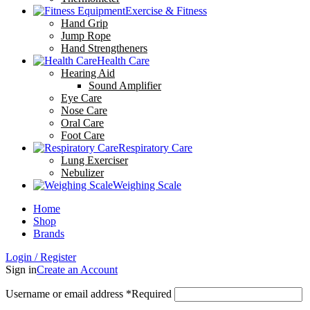
Exercise & Fitness
Hand Grip
Jump Rope
Hand Strengtheners
Health Care
Hearing Aid
Sound Amplifier
Eye Care
Nose Care
Oral Care
Foot Care
Respiratory Care
Lung Exerciser
Nebulizer
Weighing Scale
Home
Shop
Brands
Login / Register
Sign in
Create an Account
Username or email address
*
Required