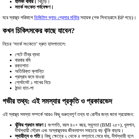
হালকা খাবার।
খিচুড়ি।
সতর্ক সংকেত পর্যবেক্ষণ।
ঘরে স্বাস্থ্য পরিমাপে
ডিজিটাল ব্লাড প্রেসার মনিটর
সহায়ক (শক সিনড্রোমে BP পড়ে)।
কখন চিকিৎসকের কাছে যাবেন?
নিচের ‘সতর্ক সংকেতে’ দ্রুত হাসপাতালে:
পেটে তীব্র ব্যথা
বারবার বমি
রক্তপাত
অতিরিক্ত ক্লান্তি
প্রস্রাব কমে যাওয়া
প্লেটলেট ১ লাখের নিচে
ঠান্ডা হাত-পা
গভীর তথ্য: এই সমস্যার প্রকৃতি ও প্রকারভেদ
এই স্বাস্থ্য সমস্যা সম্পর্কে আরও কিছু গুরুত্বপূর্ণ তথ্য যা রোগীর জন্য জানা প্রয়োজন:
ঝুঁকির প্রধান কারণ।
বংশগতি, বয়স ৪০+ বছর, স্থূলতা (BMI ২৫+), ধূমপান,
দীর্ঘস্থায়ী স্ট্রেস এবং অস্বাস্থ্যকর জীবনযাপন সবচেয়ে বড় ঝুঁকি বাড়ায়।
স্থায়ীত্ব ও গতি।
কিছু ক্ষেত্রে ২ থেকে ৪ সপ্তাহে সেরে যায়, দীর্ঘস্থায়ী হলে