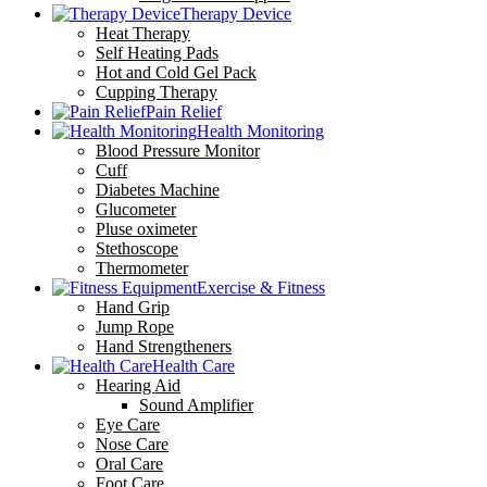
Therapy Device
Heat Therapy
Self Heating Pads
Hot and Cold Gel Pack
Cupping Therapy
Pain Relief
Health Monitoring
Blood Pressure Monitor
Cuff
Diabetes Machine
Glucometer
Pluse oximeter
Stethoscope
Thermometer
Exercise & Fitness
Hand Grip
Jump Rope
Hand Strengtheners
Health Care
Hearing Aid
Sound Amplifier
Eye Care
Nose Care
Oral Care
Foot Care